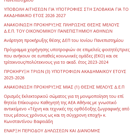
ΥΠΟΒΟΛΗ ΑΙΤΗΣΕΩΝ ΓΙΑ ΥΠΟΤΡΟΦΙΕΣ ΣΤΗ ΣΛΟΒΑΚΙΑ ΓΙΑ ΤΟ
ΑΚΑΔΗΜΑΪΚΟ ΕΤΟΣ 2026 2027
ΑΝΑΚΟΙΝΩΣΗ ΠΡΟΚΗΡΥΞΗΣ ΠΛΗΡΩΣΗΣ ΘΕΣΗΣ ΜΕΛΟΥΣ
Δ.Ε.Π. ΤΟΥ ΟΙΚΟΝΟΜΙΚΟΥ ΠΑΝΕΠΙΣΤΗΜΙΟΥ ΑΘΗΝΩΝ
Ανάρτηση προκήρυξης θέσης ΔΕΠ του Ιονίου Πανεπιστημίου
Πρόγραμμα χορήγησης υποτροφιών σε επιμελείς φοιτητές/τριες
που ανήκουν σε ευπαθείς κοινωνικές ομάδες (ΕΚΟ) και σε
τρίτεκνους/πολύτεκνους για το ακαδ. έτος 2023-2024
ΠΡΟΚΗΡΥΞΗ ΤΡΙΩΝ (3) ΥΠΟΤΡΟΦΙΩΝ ΑΚΑΔΗΜΑΪΚΟΥ ΕΤΟΥΣ
2025-2026
ΑΝΑΚΟΙΝΩΣΗ ΠΡΟΚΗΡΥΞΗΣ ΜΙΑΣ (1) ΘΕΣΗΣ ΜΕΛΟΥΣ Δ.Ε.Π
Ορισμός Εκλεκτορικού σώματος για τη μονιμοποίηση του επί
θητεία Επίκουρου Καθηγητή της ΑΕΑ Αθήνας με γνωστικό
αντικείμενο «Τέχνη και τεχνικές της ορθόδοξης ζωγραφικής από
τους μέσους χρόνους ως και τη σύγχρονη εποχή» κ.
Κωνσταντίνου Βαφειάδη
ΕΝΑΡΞΗ ΠΕΡΙΟΔΟΥ ΔΗΛΩΣΕΩΝ ΚΑΙ ΔΙΑΝΟΜΗΣ