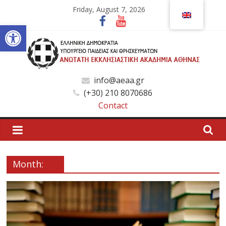
Skip
Friday, August 7, 2026
to
Open toolbar
content
Ανώτατη
info@aeaa.gr
(+30) 210 8070686
Εκκλησιαστική
Contact
Ακαδημία
Αθηνών
Month:
Ανώτατη
Εκκλησιαστική
Ακαδημία
Αθηνών