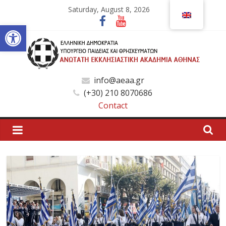
Skip
Saturday, August 8, 2026
to
Open toolbar
content
Ανώτατη
info@aeaa.gr
(+30) 210 8070686
Εκκλησιαστική
Contact
Ακαδημία
Αθηνών
Ανώτατη
Εκκλησιαστική
Ακαδημία
Αθηνών