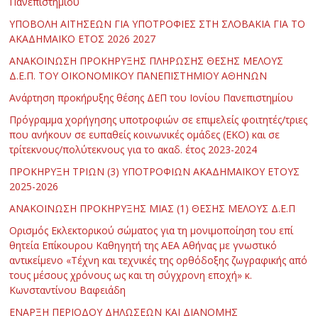
Πανεπιστημίου
ΥΠΟΒΟΛΗ ΑΙΤΗΣΕΩΝ ΓΙΑ ΥΠΟΤΡΟΦΙΕΣ ΣΤΗ ΣΛΟΒΑΚΙΑ ΓΙΑ ΤΟ
ΑΚΑΔΗΜΑΪΚΟ ΕΤΟΣ 2026 2027
ΑΝΑΚΟΙΝΩΣΗ ΠΡΟΚΗΡΥΞΗΣ ΠΛΗΡΩΣΗΣ ΘΕΣΗΣ ΜΕΛΟΥΣ
Δ.Ε.Π. ΤΟΥ ΟΙΚΟΝΟΜΙΚΟΥ ΠΑΝΕΠΙΣΤΗΜΙΟΥ ΑΘΗΝΩΝ
Ανάρτηση προκήρυξης θέσης ΔΕΠ του Ιονίου Πανεπιστημίου
Πρόγραμμα χορήγησης υποτροφιών σε επιμελείς φοιτητές/τριες
που ανήκουν σε ευπαθείς κοινωνικές ομάδες (ΕΚΟ) και σε
τρίτεκνους/πολύτεκνους για το ακαδ. έτος 2023-2024
ΠΡΟΚΗΡΥΞΗ ΤΡΙΩΝ (3) ΥΠΟΤΡΟΦΙΩΝ ΑΚΑΔΗΜΑΪΚΟΥ ΕΤΟΥΣ
2025-2026
ΑΝΑΚΟΙΝΩΣΗ ΠΡΟΚΗΡΥΞΗΣ ΜΙΑΣ (1) ΘΕΣΗΣ ΜΕΛΟΥΣ Δ.Ε.Π
Ορισμός Εκλεκτορικού σώματος για τη μονιμοποίηση του επί
θητεία Επίκουρου Καθηγητή της ΑΕΑ Αθήνας με γνωστικό
αντικείμενο «Τέχνη και τεχνικές της ορθόδοξης ζωγραφικής από
τους μέσους χρόνους ως και τη σύγχρονη εποχή» κ.
Κωνσταντίνου Βαφειάδη
ΕΝΑΡΞΗ ΠΕΡΙΟΔΟΥ ΔΗΛΩΣΕΩΝ ΚΑΙ ΔΙΑΝΟΜΗΣ