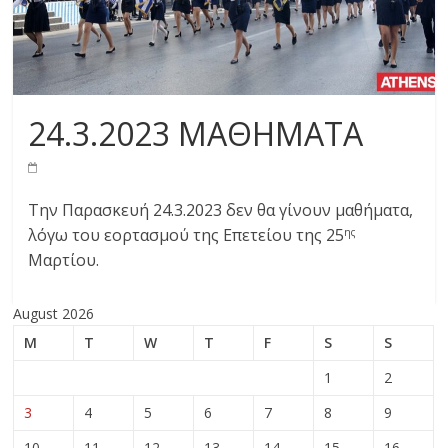
24.3.2023 ΜΑΘΗΜΑΤΑ
Την Παρασκευή 24.3.2023 δεν θα γίνουν μαθήματα,
λόγω του εορτασμού της Επετείου της 25
ης
Μαρτίου.
August 2026
M
T
W
T
F
S
S
1
2
3
4
5
6
7
8
9
10
11
12
13
14
15
16