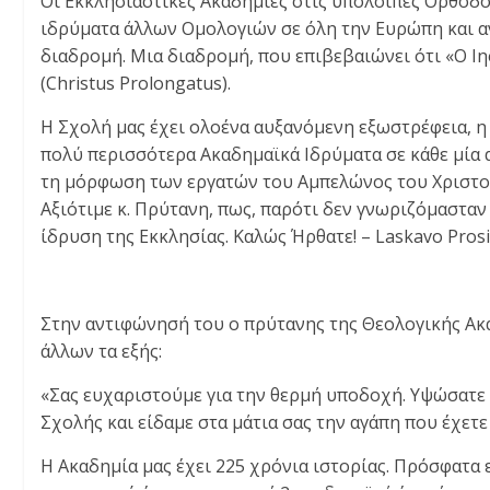
Οι Εκκλησιαστικές Ακαδημίες στις υπόλοιπες Ορθόδοξ
ιδρύματα άλλων Ομολογιών σε όλη την Ευρώπη και αν
διαδρομή. Μια διαδρομή, που επιβεβαιώνει ότι «Ο Ιη
(Christus Prolongatus).
Η Σχολή μας έχει ολοένα αυξανόμενη εξωστρέφεια, η 
πολύ περισσότερα Ακαδημαϊκά Ιδρύματα σε κάθε μία α
τη μόρφωση των εργατών του Αμπελώνος του Χριστού
Αξιότιμε κ. Πρύτανη, πως, παρότι δεν γνωριζόμαστα
ίδρυση της Εκκλησίας. Καλώς Ήρθατε! – Laskavo Pros
Στην αντιφώνησή του ο πρύτανης της Θεολογικής Ακαδ
άλλων τα εξής:
«Σας ευχαριστούμε για την θερμή υποδοχή. Υψώσατε 
Σχολής και είδαμε στα μάτια σας την αγάπη που έχετε
Η Ακαδημία μας έχει 225 χρόνια ιστορίας. Πρόσφατα 