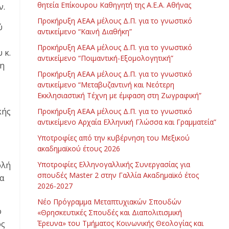
θητεία Επίκουρου Καθηγητή της Α.Ε.Α. Αθήνας
ν.
Προκήρυξη ΑΕΑΑ μέλους Δ.Π. για το γνωστικό
ύ
αντικείμενο “Καινή Διαθήκη”
Προκήρυξη ΑΕΑΑ μέλους Δ.Π. για το γνωστικό
 κ.
αντικείμενο “Ποιμαντική-Εξομολογητική”
ξη
Προκήρυξη ΑΕΑΑ μέλους Δ.Π. για το γνωστικό
αντικείμενο “Μεταβυζαντινή και Νεότερη
Εκκλησιαστική Τέχνη με έμφαση στη Ζωγραφική”
κής
Προκήρυξη ΑΕΑΑ μέλους Δ.Π. για το γνωστικό
αντικείμενο Αρχαία Ελληνική Γλώσσα και Γραμματεία”
Υποτροφίες από την κυβέρνηση του Μεξικού
ακαδημαϊκού έτους 2026
ολή
Υποτροφίες Ελληνογαλλικής Συνεργασίας για
σπουδές Master 2 στην Γαλλία Ακαδημαϊκό έτος
α
2026-2027
Νέο Πρόγραμμα Μεταπτυχιακών Σπουδών
ο
«Θρησκευτικές Σπουδές και Διαπολιτισμική
ός
Έρευνα» του Τμήματος Κοινωνικής Θεολογίας και