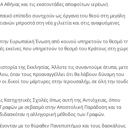
Α Αθήνας και τις εκατοντάδες αποφοίτων ιερέων).
παϊκό επίπεδο συνηχούν ως όργανα του θεού στη μεγάλη
ιανών μπροστά στη νέα χιλιετία και στις αναφυόμενες
ς στην Ευρωπαϊκή Ένωση από κοινού υπηρετούν το θεσμό τ
λές εκείνες που υπηρετούν το θεσμό του Κράτους στη χώρ
ιστορία της Εκκλησίας. Άλλοτε τις συναντούμε άτυπα, μετ
ου, όταν τους προαναγγέλλει ότι θα λάβουν δύναμη του
ν οι δικοί του μάρτυρες στην Ιερουσαλήμ, σε όλη την Ιουδ
ις Κατηχητικές Σχολές όπως αυτή της Αντιόχειας, όπου
ν Γραφών με σεβασμό στην Αποστολική Παράδοση και τα
 διδασκόταν η αλληγορική μέθοδος των Γραφών.
λέγονταν με το θύραθεν Πανεπιστήμιο και τους δασκάλους