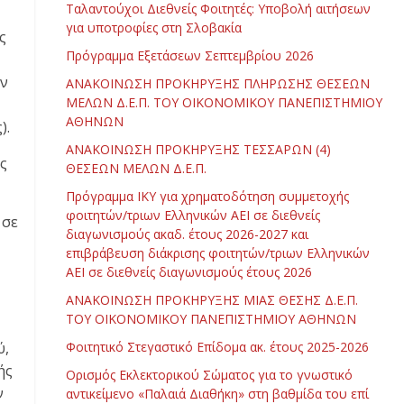
Ταλαντούχοι Διεθνείς Φοιτητές: Υποβολή αιτήσεων
για υποτροφίες στη Σλοβακία
ς
Πρόγραμμα Εξετάσεων Σεπτεμβρίου 2026
ον
ΑΝΑΚΟΙΝΩΣΗ ΠΡΟΚΗΡΥΞΗΣ ΠΛΗΡΩΣΗΣ ΘΕΣΕΩΝ
ΜΕΛΩΝ Δ.Ε.Π. ΤΟΥ ΟΙΚΟΝΟΜΙΚΟΥ ΠΑΝΕΠΙΣΤΗΜΙΟΥ
ΑΘΗΝΩΝ
).
ΑΝΑΚΟΙΝΩΣΗ ΠΡΟΚΗΡΥΞΗΣ ΤΕΣΣΑΡΩΝ (4)
ς
ΘΕΣΕΩΝ ΜΕΛΩΝ Δ.Ε.Π.
Πρόγραμμα ΙΚΥ για χρηματοδότηση συμμετοχής
φοιτητών/τριων Ελληνικών ΑΕΙ σε διεθνείς
 σε
διαγωνισμούς ακαδ. έτους 2026-2027 και
επιβράβευση διάκρισης φοιτητών/τριων Ελληνικών
ΑΕΙ σε διεθνείς διαγωνισμούς έτους 2026
ΑΝΑΚΟΙΝΩΣΗ ΠΡΟΚΗΡΥΞΗΣ ΜΙΑΣ ΘΕΣΗΣ Δ.Ε.Π.
ΤΟΥ ΟΙΚΟΝΟΜΙΚΟΥ ΠΑΝΕΠΙΣΤΗΜΙΟΥ ΑΘΗΝΩΝ
ύ,
Φοιτητικό Στεγαστικό Επίδομα ακ. έτους 2025-2026
ής
Ορισμός Εκλεκτορικού Σώματος για το γνωστικό
ν
αντικείμενο «Παλαιά Διαθήκη» στη βαθμίδα του επί