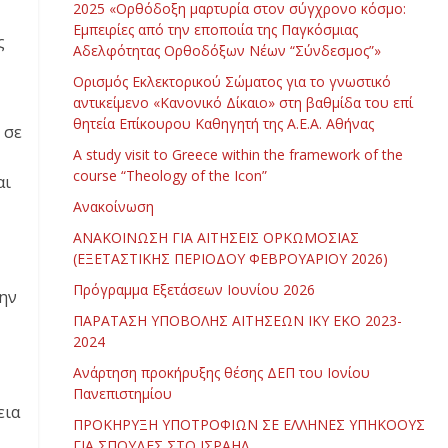
2025 «Ορθόδοξη μαρτυρία στον σύγχρονο κόσμο:
Εμπειρίες από την εποποιία της Παγκόσμιας
ς
Αδελφότητας Ορθοδόξων Νέων “Σύνδεσμος”»
Ορισμός Εκλεκτορικού Σώματος για το γνωστικό
αντικείμενο «Κανονικό Δίκαιο» στη βαθμίδα του επί
θητεία Επίκουρου Καθηγητή της Α.Ε.Α. Αθήνας
 σε
Α study visit to Greece within the framework of the
course “Theology of the Icon”
αι
Ανακοίνωση
ΑΝΑΚΟΙΝΩΣΗ ΓΙΑ ΑΙΤΗΣΕΙΣ ΟΡΚΩΜΟΣΙΑΣ
(ΕΞΕΤΑΣΤΙΚΗΣ ΠΕΡΙΟΔΟΥ ΦΕΒΡΟΥΑΡΙΟΥ 2026)
Πρόγραμμα Εξετάσεων Ιουνίου 2026
την
ΠΑΡΑΤΑΣΗ ΥΠΟΒΟΛΗΣ ΑΙΤΗΣΕΩΝ ΙΚΥ ΕΚΟ 2023-
2024
Ανάρτηση προκήρυξης θέσης ΔΕΠ του Ιονίου
Πανεπιστημίου
εια
ΠΡΟΚΗΡΥΞΗ ΥΠΟΤΡΟΦΙΩΝ ΣΕ ΕΛΛΗΝΕΣ ΥΠΗΚΟΟΥΣ
ΓΙΑ ΣΠΟΥΔΕΣ ΣΤΟ ΙΣΡΑΗΛ