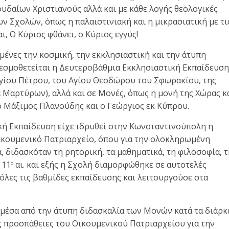
ουδαίων Χριστιανούς αλλά και με κάθε λογής θεολογικές
ν Σχολών, όπως η παλαιστινιακή και η μικρασιατική με τι
, Ο Κύριος φθάνει, ο Κύριος εγγύς!
μένες την κοσμική, την εκκλησιαστική και την άτυπη
 θεσμοθετείται η Δευτεροβάθμια Εκκλησιαστική Εκπαίδευση
Αγίου Πέτρου, του Αγίου Θεοδώρου του Σφωρακίου, της
Μαρτύρων), αλλά και σε Μονές, όπως η μονή της Χώρας κ
 ο Μάξιμος Πλανούδης και ο Γεώργιος εκ Κύπρου.
ή Εκπαίδευση είχε ιδρυθεί στην Κωνσταντινούπολη η
ικουμενικό Πατριαρχείο, όπου για την ολοκληρωμένη
α, διδασκόταν τη ρητορική, τα μαθηματικά, τη φιλοσοφία, 
 11
αι. και εξής η Σχολή διαμορφώθηκε σε αυτοτελές
ο
όλες τις βαθμίδες εκπαίδευσης και λειτουργούσε στα
μέσα από την άτυπη διδασκαλία των Μονών κατά τα διάρκ
ς προσπάθειες του Οικουμενικού Πατριαρχείου για την