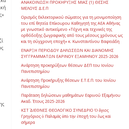
ικά
ΑΝΑΚΟΙΝΩΣΗ ΠΡΟΚΗΡΥΞΗΣ ΜΙΑΣ (1) ΘΕΣΗΣ
ική
ΜΕΛΟΥΣ Δ.Ε.Π
ς»
Ορισμός Εκλεκτορικού σώματος για τη μονιμοποίηση
του επί θητεία Επίκουρου Καθηγητή της ΑΕΑ Αθήνας
με γνωστικό αντικείμενο «Τέχνη και τεχνικές της
ορθόδοξης ζωγραφικής από τους μέσους χρόνους ως
ζί
και τη σύγχρονη εποχή» κ. Κωνσταντίνου Βαφειάδη
ος
ΕΝΑΡΞΗ ΠΕΡΙΟΔΟΥ ΔΗΛΩΣΕΩΝ ΚΑΙ ΔΙΑΝΟΜΗΣ
ΣΥΓΓΡΑΜΜΑΤΩΝ ΕΑΡΙΝΟΥ ΕΞΑΜΗΝΟΥ 2025-2026
Ανάρτηση προκηρύξεων θέσεων ΔΕΠ του Ιονίου
Πανεπιστημίου
Ανάρτηση Προκήρυξης θέσεων Ε.Τ.Ε.Π. του Ιονίου
Πανεπιστημίου
Παράταση δηλώσεων μαθημάτων Εαρινού Εξαμήνου
Ακαδ. Έτους 2025-2026
ης
ΚΣΤ΄ ΔΙΕΘΝΕΣ ΘΕΟΛΟΓΙΚΟ ΣΥΝΕΔΡΙΟ Ὁ ἅγιος
Γρηγόριος ὁ Παλαμᾶς ἀπὸ τὴν ἐποχή του ἕως καὶ
σήμερα