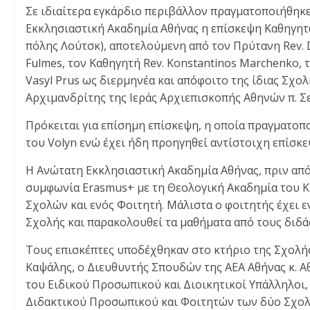
Σε ιδιαίτερα εγκάρδιο περιβάλλον πραγματοποιήθηκ
Εκκλησιαστική Ακαδημία Αθήνας η επίσκεψη Καθηγητ
πόλης Λούτσκ), αποτελούμενη από τον Πρύτανη Rev. Dr
Fulmes, τον Καθηγητή Rev. Konstantinos Marchenko, 
Vasyl Prus ως διερμηνέα και απόφοιτο της ίδιας Σχ
Αρχιμανδρίτης της Ιεράς Αρχιεπισκοπής Αθηνών π. Σε
Πρόκειται για επίσημη επίσκεψη, η οποία πραγματοπ
του Volyn ενώ έχει ήδη προηγηθεί αντίστοιχη επίσκ
Η Ανώτατη Εκκλησιαστική Ακαδημία Αθήνας, πριν από
συμφωνία Erasmus+ με τη Θεολογική Ακαδημία του 
Σχολών και ενός Φοιτητή. Μάλιστα ο φοιτητής έχει ε
Σχολής και παρακολουθεί τα μαθήματα από τους διδά
Τους επισκέπτες υποδέχθηκαν στο κτήριο της Σχολής
Καψάλης, ο Διευθυντής Σπουδών της ΑΕΑ Αθήνας κ. 
του Ειδικού Προσωπικού και Διοικητικοί Υπάλληλοι
Διδακτικού Προσωπικού και Φοιτητών των δύο Σχολώ