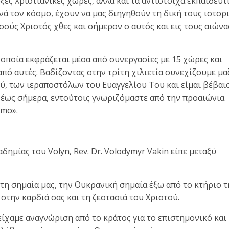
ες Χριστιανικές χώρες, αλλά και τα αντίστοιχα εκπαιδευτ
ά τον κόσμο, έχουν να μας διηγηθούν τη δική τους ιστορ
σούς Χριστός χθες και σήμερον ο αυτός και εις τους αιώνα
οποία εκφράζεται μέσα από συνεργασίες με 15 χώρες και
πό αυτές. Βαδίζοντας στην τρίτη χιλιετία συνεχίζουμε μα
, των ιεραποστόλων του Ευαγγελίου Του και είμαι βέβαι
ν έως σήμερα, εντούτοις γνωριζόμαστε από την προαιώνια
imo».
ημίας του Volyn, Rev. Dr. Volodymyr Vakin είπε μεταξύ
τη σημαία μας, την Ουκρανική σημαία έξω από το κτήριο τ
 στην καρδιά σας και τη ζεστασιά του Χριστού.
είχαμε αναγνώριση από το κράτος για το επιστημονικό και