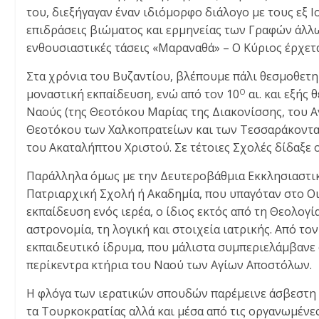
του, διεξήγαγαν έναν ιδιόμορφο διάλογο με τους εξ Ι
επιδράσεις βιώματος και ερμηνείας των Γραφών άλλω
ενθουσιαστικές τάσεις «Μαραναθά» – Ο Κύριος έρχεται
Στα χρόνια του Βυζαντίου, βλέπουμε πάλι θεσμοθετη
μοναστική εκπαίδευση, ενώ από τον 10
αι. και εξής
Ο
Ναούς (της Θεοτόκου Μαρίας της Διακονίσσης, του 
Θεοτόκου των Χαλκοπρατείων και των Τεσσαράκοντα 
του Ακαταλήπτου Χριστού. Σε τέτοιες Σχολές δίδαξε
Παράλληλα όμως με την Δευτεροβάθμια Εκκλησιαστικ
Πατριαρχική Σχολή ή Ακαδημία, που υπαγόταν στο Ο
εκπαίδευση ενός ιερέα, ο ίδιος εκτός από τη Θεολογί
αστρονομία, τη λογική και στοιχεία ιατρικής. Από τον
εκπαιδευτικό ίδρυμα, που μάλιστα συμπεριελάμβανε 
περίκεντρα κτήρια του Ναού των Αγίων Αποστόλων.
Η φλόγα των ιερατικών σπουδών παρέμεινε άσβεστη 
τα Τουρκοκρατίας αλλά και μέσα από τις οργανωμένε