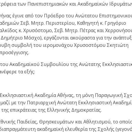
τρέφεια των Πανεπιστημιακών και Ακαδημαϊκών Ιδρυμάτω
ήνας έγινε από τον Πρόεδρο του Ανώτατου Επιστημονικο
δημιών Σεβ. Μητρ. Περιστερίου, Καθηγητή κ. Γρηγόριο
Χαλκίδος κ. Χρυσόστομο, Σεβ. Μητρ. Πέτρας και Χερρονήσου
. Δημήτριο Μόσχο), εργάζονται ακούραστα για την ανάπτυ
όρυβη συμβολή του ιερομονάχου Χρυσοστόμου Σκητιώτη
προσέγγισης.
του Ακαδημαϊκού Συμβουλίου της Ανώτατης Εκκλησιαστι
νέφερε τα εξής:
Εκκλησιαστική Ακαδημία Αθήνας, τη μόνη Παραγωγική Σχ
 μαζί με την Πατριαρχική Ανώτατη Εκκλησιαστική Ακαδημί
της επικράτειας της Ελληνικής Δημοκρατίας.
Εθνικής Παιδείας, Θρησκευμάτων και Αθλητισμού, το οποί
αδιαπραγμάτευτη ακαδημαϊκή ελευθερία της Σχολής (γεγον