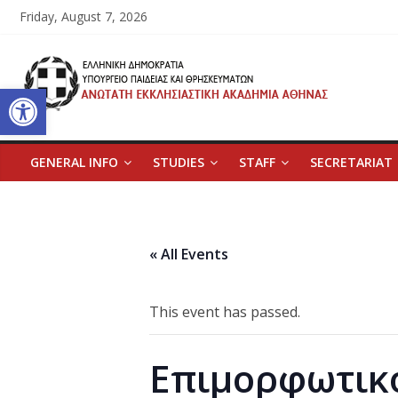
Skip
Friday, August 7, 2026
to
content
Ανώτατη
Open toolbar
Εκκλησιαστική
Ακαδημία
GENERAL INFO
STUDIES
STAFF
SECRETARIAT
Αθηνών
« All Events
Ανώτατη
Εκκλησιαστική
Ακαδημία
This event has passed.
Αθηνών
Επιμορφωτικ