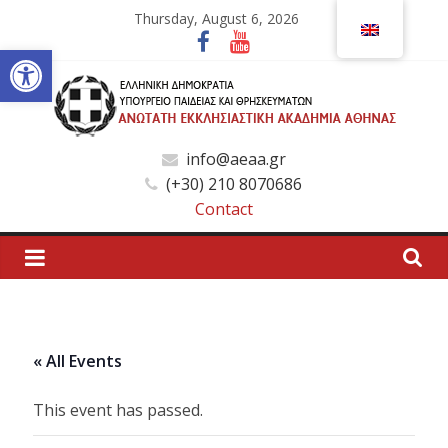
Skip
Thursday, August 6, 2026
to
Open toolbar
content
Ανώτατη
info@aeaa.gr
(+30) 210 8070686
Εκκλησιαστική
Contact
Ακαδημία
Αθηνών
« All Events
Ανώτατη
Εκκλησιαστική
This event has passed.
Ακαδημία
Αθηνών