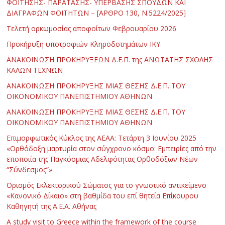
ΦΟΙΤΗΣΗΣ- ΠΑΡΑΤΑΣΗΣ- ΥΠΕΡΒΑΣΗΣ ΣΠΟΥΔΩΝ ΚΑΙ
ΔΙΑΓΡΑΦΩΝ ΦΟΙΤΗΤΩΝ – [ΑΡΘΡΟ 130, Ν.5224/2025]
Τελετή ορκωμοσίας αποφοίτων Φεβρουαρίου 2026
Προκήρυξη υποτροφιών Κληροδοτημάτων ΙΚΥ
ΑΝΑΚΟΙΝΩΣΗ ΠΡΟΚΗΡΥΞΕΩΝ Δ.Ε.Π. της ΑΝΩΤΑΤΗΣ ΣΧΟΛΗΣ
ΚΑΛΩΝ ΤΕΧΝΩΝ
ΑΝΑΚΟΙΝΩΣΗ ΠΡΟΚΗΡΥΞΗΣ ΜΙΑΣ ΘΕΣΗΣ Δ.Ε.Π. ΤΟΥ
ΟΙΚΟΝΟΜΙΚΟΥ ΠΑΝΕΠΙΣΤΗΜΙΟΥ ΑΘΗΝΩΝ
ΑΝΑΚΟΙΝΩΣΗ ΠΡΟΚΗΡΥΞΗΣ ΜΙΑΣ ΘΕΣΗΣ Δ.Ε.Π. ΤΟΥ
ΟΙΚΟΝΟΜΙΚΟΥ ΠΑΝΕΠΙΣΤΗΜΙΟΥ ΑΘΗΝΩΝ
Επιμορφωτικός Κύκλος της ΑΕΑΑ: Τετάρτη 3 Ιουνίου 2025
«Ορθόδοξη μαρτυρία στον σύγχρονο κόσμο: Εμπειρίες από την
εποποιία της Παγκόσμιας Αδελφότητας Ορθοδόξων Νέων
“Σύνδεσμος”»
Ορισμός Εκλεκτορικού Σώματος για το γνωστικό αντικείμενο
«Κανονικό Δίκαιο» στη βαθμίδα του επί θητεία Επίκουρου
Καθηγητή της Α.Ε.Α. Αθήνας
Α study visit to Greece within the framework of the course