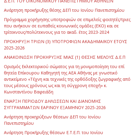
Δ.Ε.Π. ΤΟΥ ΟΙΚΟΝΟΜΙΚΟΥ ΠΑΝΕΠΙΣΤΗΜΙΟΥ ΑΘΗΝΩΝ
Ανάρτηση προκήρυξης θέσης ΔΕΠ του Ιονίου Πανεπιστημίου
Πρόγραμμα χορήγησης υποτροφιών σε επιμελείς φοιτητές/τριες
που ανήκουν σε ευπαθείς κοινωνικές ομάδες (ΕΚΟ) και σε
τρίτεκνους/πολύτεκνους για το ακαδ. έτος 2023-2024
ΠΡΟΚΗΡΥΞΗ ΤΡΙΩΝ (3) ΥΠΟΤΡΟΦΙΩΝ ΑΚΑΔΗΜΑΪΚΟΥ ΕΤΟΥΣ
2025-2026
ΑΝΑΚΟΙΝΩΣΗ ΠΡΟΚΗΡΥΞΗΣ ΜΙΑΣ (1) ΘΕΣΗΣ ΜΕΛΟΥΣ Δ.Ε.Π
Ορισμός Εκλεκτορικού σώματος για τη μονιμοποίηση του επί
θητεία Επίκουρου Καθηγητή της ΑΕΑ Αθήνας με γνωστικό
αντικείμενο «Τέχνη και τεχνικές της ορθόδοξης ζωγραφικής από
τους μέσους χρόνους ως και τη σύγχρονη εποχή» κ.
Κωνσταντίνου Βαφειάδη
ΕΝΑΡΞΗ ΠΕΡΙΟΔΟΥ ΔΗΛΩΣΕΩΝ ΚΑΙ ΔΙΑΝΟΜΗΣ
ΣΥΓΓΡΑΜΜΑΤΩΝ ΕΑΡΙΝΟΥ ΕΞΑΜΗΝΟΥ 2025-2026
Ανάρτηση προκηρύξεων θέσεων ΔΕΠ του Ιονίου
Πανεπιστημίου
Ανάρτηση Προκήρυξης θέσεων Ε.Τ.Ε.Π. του Ιονίου