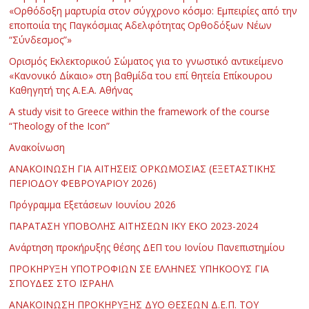
«Ορθόδοξη μαρτυρία στον σύγχρονο κόσμο: Εμπειρίες από την
εποποιία της Παγκόσμιας Αδελφότητας Ορθοδόξων Νέων
“Σύνδεσμος”»
Ορισμός Εκλεκτορικού Σώματος για το γνωστικό αντικείμενο
«Κανονικό Δίκαιο» στη βαθμίδα του επί θητεία Επίκουρου
Καθηγητή της Α.Ε.Α. Αθήνας
Α study visit to Greece within the framework of the course
“Theology of the Icon”
Ανακοίνωση
ΑΝΑΚΟΙΝΩΣΗ ΓΙΑ ΑΙΤΗΣΕΙΣ ΟΡΚΩΜΟΣΙΑΣ (ΕΞΕΤΑΣΤΙΚΗΣ
ΠΕΡΙΟΔΟΥ ΦΕΒΡΟΥΑΡΙΟΥ 2026)
Πρόγραμμα Εξετάσεων Ιουνίου 2026
ΠΑΡΑΤΑΣΗ ΥΠΟΒΟΛΗΣ ΑΙΤΗΣΕΩΝ ΙΚΥ ΕΚΟ 2023-2024
Ανάρτηση προκήρυξης θέσης ΔΕΠ του Ιονίου Πανεπιστημίου
ΠΡΟΚΗΡΥΞΗ ΥΠΟΤΡΟΦΙΩΝ ΣΕ ΕΛΛΗΝΕΣ ΥΠΗΚΟΟΥΣ ΓΙΑ
ΣΠΟΥΔΕΣ ΣΤΟ ΙΣΡΑΗΛ
ΑΝΑΚΟΙΝΩΣΗ ΠΡΟΚΗΡΥΞΗΣ ΔΥΟ ΘΕΣΕΩΝ Δ.Ε.Π. ΤΟΥ