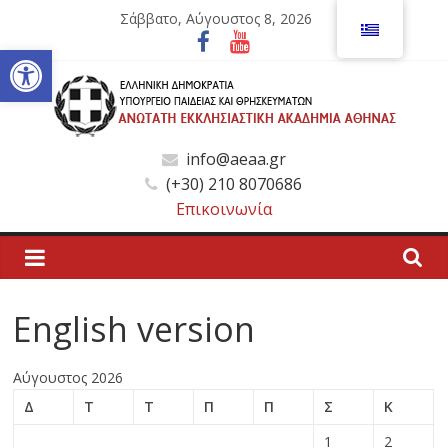
Μετάβαση
Σάββατο, Αύγουστος 8, 2026
σε
Ανοίξτε τη γραμμή εργαλείων
περιεχόμενο
Ανώτατη
info@aeaa.gr
(+30) 210 8070686
Εκκλησιαστική
Επικοινωνία
Ακαδημία
Αθηνών
English version
Ανώτατη
Αύγουστος 2026
Εκκλησιαστική
Δ
Τ
Τ
Π
Π
Σ
Κ
Ακαδημία
Αθηνών
1
2