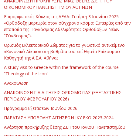
ΑΝΑΚΟΙΝΩΣΗ ΠΡΟΚΗΡΥΞΗΣ ΜΙΑΣ ΘΕΣΗΣ Δ.Ε.Π. ΤΟΥ
ΟΙΚΟΝΟΜΙΚΟΥ ΠΑΝΕΠΙΣΤΗΜΙΟΥ ΑΘΗΝΩΝ
Επιμορφωτικός Κύκλος της ΑΕΑΑ: Τετάρτη 3 Ιουνίου 2025
«Ορθόδοξη μαρτυρία στον σύγχρονο κόσμο: Εμπειρίες από την
εποποιία της Παγκόσμιας Αδελφότητας Ορθοδόξων Νέων
“Σύνδεσμος”»
Ορισμός Εκλεκτορικού Σώματος για το γνωστικό αντικείμενο
«Κανονικό Δίκαιο» στη βαθμίδα του επί θητεία Επίκουρου
Καθηγητή της Α.Ε.Α. Αθήνας
Α study visit to Greece within the framework of the course
“Theology of the Icon”
Ανακοίνωση
ΑΝΑΚΟΙΝΩΣΗ ΓΙΑ ΑΙΤΗΣΕΙΣ ΟΡΚΩΜΟΣΙΑΣ (ΕΞΕΤΑΣΤΙΚΗΣ
ΠΕΡΙΟΔΟΥ ΦΕΒΡΟΥΑΡΙΟΥ 2026)
Πρόγραμμα Εξετάσεων Ιουνίου 2026
ΠΑΡΑΤΑΣΗ ΥΠΟΒΟΛΗΣ ΑΙΤΗΣΕΩΝ ΙΚΥ ΕΚΟ 2023-2024
Ανάρτηση προκήρυξης θέσης ΔΕΠ του Ιονίου Πανεπιστημίου