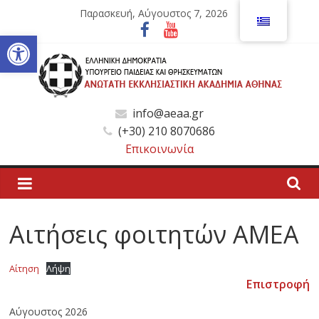
Μετάβαση
Παρασκευή, Αύγουστος 7, 2026
σε
Ανοίξτε τη γραμμή εργαλείων
περιεχόμενο
Ανώτατη
info@aeaa.gr
(+30) 210 8070686
Εκκλησιαστική
Επικοινωνία
Ακαδημία
Αθηνών
Αιτήσεις φοιτητών ΑΜΕΑ
Ανώτατη
Αίτηση
Λήψη
Εκκλησιαστική
Επιστροφή
Ακαδημία
Αύγουστος 2026
Αθηνών