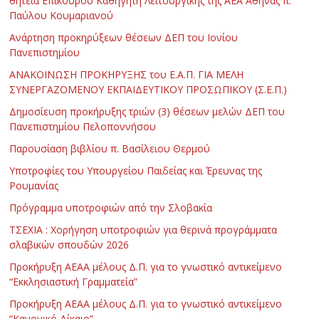
θητεία Επίκουρου Καθηγητή Λειτουργικής της ΑΕΑ Αθήνας π.
Παύλου Κουμαριανού
Ανάρτηση προκηρύξεων θέσεων ΔΕΠ του Ιονίου
Πανεπιστημίου
ΑΝΑΚΟΙΝΩΣΗ ΠΡΟΚΗΡΥΞΗΣ του Ε.Α.Π. ΓΙΑ ΜΕΛΗ
ΣΥΝΕΡΓΑΖΟΜΕΝΟΥ ΕΚΠΑΙΔΕΥΤΙΚΟΥ ΠΡΟΣΩΠΙΚΟΥ (Σ.Ε.Π.)
Δημοσίευση προκήρυξης τριών (3) θέσεων μελών ΔΕΠ του
Πανεπιστημίου Πελοποννήσου
Παρουσίαση βιβλίου π. Βασίλειου Θερμού
Υποτροφίες του Υπουργείου Παιδείας και Έρευνας της
Ρουμανίας
Πρόγραμμα υποτροφιών από την Σλοβακία
ΤΣΕΧΙΑ : Χορήγηση υποτροφιών για θερινά προγράμματα
σλαβικών σπουδών 2026
Προκήρυξη ΑΕΑΑ μέλους Δ.Π. για το γνωστικό αντικείμενο
“Εκκλησιαστική Γραμματεία”
Προκήρυξη ΑΕΑΑ μέλους Δ.Π. για το γνωστικό αντικείμενο
“Κανονικό Δίκαιο”