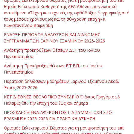
Ορισμός Εκλεκτορικού σώματος για τη μονιμοποίηση του επί
θητεία Επίκουρου Καθηγητή της ΑΕΑ Αθήνας με γνωστικό
αντικείμενο «Τέχνη και τεχνικές της ορθόδοξης ζωγραφικής από
τους μέσους χρόνους ως και τη σύγχρονη εποχή» κ.
Κωνσταντίνου Βαφειάδη
ΕΝΑΡΞΗ ΠΕΡΙΟΔΟΥ ΔΗΛΩΣΕΩΝ ΚΑΙ ΔΙΑΝΟΜΗΣ
ΣΥΓΓΡΑΜΜΑΤΩΝ ΕΑΡΙΝΟΥ ΕΞΑΜΗΝΟΥ 2025-2026
Ανάρτηση προκηρύξεων θέσεων ΔΕΠ του Ιονίου
Πανεπιστημίου
Ανάρτηση Προκήρυξης θέσεων Ε.Τ.Ε.Π. του Ιονίου
Πανεπιστημίου
Παράταση δηλώσεων μαθημάτων Εαρινού Εξαμήνου Ακαδ.
Έτους 2025-2026
ΚΣΤ΄ ΔΙΕΘΝΕΣ ΘΕΟΛΟΓΙΚΟ ΣΥΝΕΔΡΙΟ Ὁ ἅγιος Γρηγόριος ὁ
Παλαμᾶς ἀπὸ τὴν ἐποχή του ἕως καὶ σήμερα
ΠΡΟΣΚΛΗΣΗ ΕΝΔΙΑΦΕΡΟΝΤΟΣ ΓΙΑ ΣΥΜΜΕΤΟΧΗ ΣΤΟ
ERASMUS+ 2025-2026 ΓΙΑ ΠΡΑΚΤΙΚΗ ΑΣΚΗΣΗ
Ορισμός Εκλεκτορικού Σώματος για τη μονιμοποίηση του επί