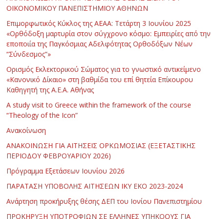
ΟΙΚΟΝΟΜΙΚΟΥ ΠΑΝΕΠΙΣΤΗΜΙΟΥ ΑΘΗΝΩΝ
Επιμορφωτικός Κύκλος της ΑΕΑΑ: Τετάρτη 3 Ιουνίου 2025
«Ορθόδοξη μαρτυρία στον σύγχρονο κόσμο: Εμπειρίες από την
εποποιία της Παγκόσμιας Αδελφότητας Ορθοδόξων Νέων
“Σύνδεσμος”»
Ορισμός Εκλεκτορικού Σώματος για το γνωστικό αντικείμενο
«Κανονικό Δίκαιο» στη βαθμίδα του επί θητεία Επίκουρου
Καθηγητή της Α.Ε.Α. Αθήνας
Α study visit to Greece within the framework of the course
“Theology of the Icon”
Ανακοίνωση
ΑΝΑΚΟΙΝΩΣΗ ΓΙΑ ΑΙΤΗΣΕΙΣ ΟΡΚΩΜΟΣΙΑΣ (ΕΞΕΤΑΣΤΙΚΗΣ
ΠΕΡΙΟΔΟΥ ΦΕΒΡΟΥΑΡΙΟΥ 2026)
Πρόγραμμα Εξετάσεων Ιουνίου 2026
ΠΑΡΑΤΑΣΗ ΥΠΟΒΟΛΗΣ ΑΙΤΗΣΕΩΝ ΙΚΥ ΕΚΟ 2023-2024
Ανάρτηση προκήρυξης θέσης ΔΕΠ του Ιονίου Πανεπιστημίου
ΠΡΟΚΗΡΥΞΗ ΥΠΟΤΡΟΦΙΩΝ ΣΕ ΕΛΛΗΝΕΣ ΥΠΗΚΟΟΥΣ ΓΙΑ