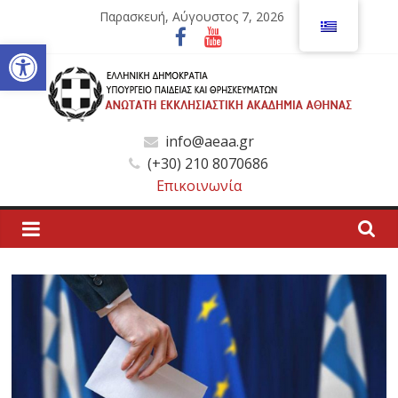
Μετάβαση
Παρασκευή, Αύγουστος 7, 2026
σε
Ανοίξτε τη γραμμή εργαλείων
περιεχόμενο
Ανώτατη
info@aeaa.gr
(+30) 210 8070686
Εκκλησιαστική
Επικοινωνία
Ακαδημία
Αθηνών
Ανώτατη
Εκκλησιαστική
Ακαδημία
Αθηνών