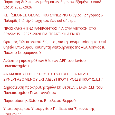
Παράταση δηλώσεων μαθημάτων Εαρινού Εξαμήνου Ακαδ.
Έτους 2025-2026
ΚΣΤ΄ ΔΙΕΘΝΕΣ ΘΕΟΛΟΓΙΚΟ ΣΥΝΕΔΡΙΟ Ὁ ἅγιος Γρηγόριος ὁ
Παλαμᾶς ἀπὸ τὴν ἐποχή του ἕως καὶ σήμερα
ΠΡΟΣΚΛΗΣΗ ΕΝΔΙΑΦΕΡΟΝΤΟΣ ΓΙΑ ΣΥΜΜΕΤΟΧΗ ΣΤΟ
ERASMUS+ 2025-2026 ΓΙΑ ΠΡΑΚΤΙΚΗ ΑΣΚΗΣΗ
Ορισμός Εκλεκτορικού Σώματος για τη μονιμοποίηση του επί
θητεία Επίκουρου Καθηγητή Λειτουργικής της ΑΕΑ Αθήνας π.
Παύλου Κουμαριανού
Ανάρτηση προκηρύξεων θέσεων ΔΕΠ του Ιονίου
Πανεπιστημίου
ΑΝΑΚΟΙΝΩΣΗ ΠΡΟΚΗΡΥΞΗΣ του Ε.Α.Π. ΓΙΑ ΜΕΛΗ
ΣΥΝΕΡΓΑΖΟΜΕΝΟΥ ΕΚΠΑΙΔΕΥΤΙΚΟΥ ΠΡΟΣΩΠΙΚΟΥ (Σ.Ε.Π.)
Δημοσίευση προκήρυξης τριών (3) θέσεων μελών ΔΕΠ του
Πανεπιστημίου Πελοποννήσου
Παρουσίαση βιβλίου π. Βασίλειου Θερμού
Υποτροφίες του Υπουργείου Παιδείας και Έρευνας της
Ρουμανίας