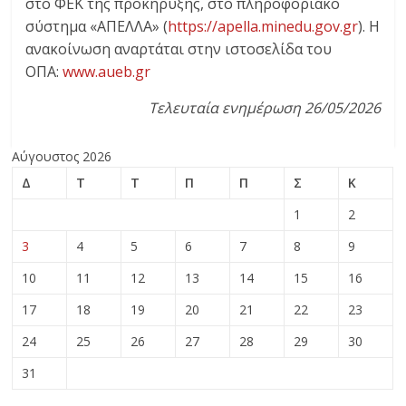
στο ΦΕΚ της προκήρυξης, στο πληροφοριακό
σύστημα «ΑΠΕΛΛΑ» (
https://apella.minedu.gov.gr
)
. Η
ανακοίνωση αναρτάται στην ιστοσελίδα του
ΟΠΑ:
www.aueb.gr
Τελευταία ενημέρωση 26/05/2026
Αύγουστος 2026
Δ
Τ
Τ
Π
Π
Σ
Κ
1
2
3
4
5
6
7
8
9
10
11
12
13
14
15
16
17
18
19
20
21
22
23
24
25
26
27
28
29
30
31