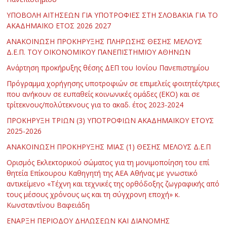
ΥΠΟΒΟΛΗ ΑΙΤΗΣΕΩΝ ΓΙΑ ΥΠΟΤΡΟΦΙΕΣ ΣΤΗ ΣΛΟΒΑΚΙΑ ΓΙΑ ΤΟ
ΑΚΑΔΗΜΑΪΚΟ ΕΤΟΣ 2026 2027
ΑΝΑΚΟΙΝΩΣΗ ΠΡΟΚΗΡΥΞΗΣ ΠΛΗΡΩΣΗΣ ΘΕΣΗΣ ΜΕΛΟΥΣ
Δ.Ε.Π. ΤΟΥ ΟΙΚΟΝΟΜΙΚΟΥ ΠΑΝΕΠΙΣΤΗΜΙΟΥ ΑΘΗΝΩΝ
Ανάρτηση προκήρυξης θέσης ΔΕΠ του Ιονίου Πανεπιστημίου
Πρόγραμμα χορήγησης υποτροφιών σε επιμελείς φοιτητές/τριες
που ανήκουν σε ευπαθείς κοινωνικές ομάδες (ΕΚΟ) και σε
τρίτεκνους/πολύτεκνους για το ακαδ. έτος 2023-2024
ΠΡΟΚΗΡΥΞΗ ΤΡΙΩΝ (3) ΥΠΟΤΡΟΦΙΩΝ ΑΚΑΔΗΜΑΪΚΟΥ ΕΤΟΥΣ
2025-2026
ΑΝΑΚΟΙΝΩΣΗ ΠΡΟΚΗΡΥΞΗΣ ΜΙΑΣ (1) ΘΕΣΗΣ ΜΕΛΟΥΣ Δ.Ε.Π
Ορισμός Εκλεκτορικού σώματος για τη μονιμοποίηση του επί
θητεία Επίκουρου Καθηγητή της ΑΕΑ Αθήνας με γνωστικό
αντικείμενο «Τέχνη και τεχνικές της ορθόδοξης ζωγραφικής από
τους μέσους χρόνους ως και τη σύγχρονη εποχή» κ.
Κωνσταντίνου Βαφειάδη
ΕΝΑΡΞΗ ΠΕΡΙΟΔΟΥ ΔΗΛΩΣΕΩΝ ΚΑΙ ΔΙΑΝΟΜΗΣ