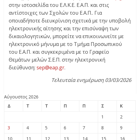
στην ιστοσελίδα του Ε.Λ.Κ.Ε. Ε.Α.Π. και στις
αντίστοιχες των Σχολών του Ε.Α.Π.. Για
οποιαδήποτε διευκρίνιση σχετικά με την υποβολή
ηλεκτρονικής αίτησης και την επισύναψη των
δικαιολογητικών, μπορείτε να επικοινωνείτε με
ηλεκτρονικό μήνυμα με το Τμήμα Προσωπικού
του Ε.Α.Π. και συγκεκριμένα με το Γραφείο
Θεμάτων μελών Σ.Ε.Π. στην ηλεκτρονική
διεύθυνση:
sep@eap.gr
.
Τελευταία ενημέρωση 03/03/2026
Αύγουστος 2026
Δ
Τ
Τ
Π
Π
Σ
Κ
1
2
3
4
5
6
7
8
9
10
11
12
13
14
15
16