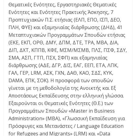
Θεματικές Ενότητες, Εργαστηριακές Θεματικές
Ενότητες και Ενότητες Πρακτικής Άσκησης, 7
Προπτυχιακών Π.Σ. ετήσιας (ΕΛΠ, ΕΠΟ, ΙΣΠ, ΔΕΟ,
ΠΛΗ, ΦΥΕ) και εξαμηνιαίας διάρθρωσης (ΔΗΔ), 41
Μεταπτυχιακών Προγραμμάτων Σπουδών ετήσιας
(ΕΚΕ, ΕΚΠ, ΟΡΘ, ΔΜΥ, ΔΠΜ, ΔΤΕ, ΤΡΑ, ΜΒΑ, ΔΙΑ,
ΔΙΠ, ΔΧΤ, ΚΠΠΒ, ΚΦΕ, ΜΣΜ/ΜΣΜΒ, ΠΛΣ, ΠΣΦ, ΣΔΥ,
ΣΜΑ, ΑΣΠ, ΓΤΠ, ΠΣΧ, ΣΦΠ) και εξαμηνιαίας
διάρθρωσης (ΑΔΕ, ΔΓΡ, ΔΙΣ, ΕΑΓ, ΕΕΠ, ΕΤΑ, ΛΠΚ,
ΓΑΛ, ΓΕΡ, LRM, ΑΣΚ, ΓΧΝ, ΔΑΘ, ΚΑΟ, ΣΔΣ, ΚΥΚ,
DAMA, ΕΠΚ, ΣΟΚ). Η προσφορά των σπουδών
γίνεται με τη μεθοδολογία της Ανοικτής και Εξ
Αποστάσεως Εκπαίδευσης στην ελληνική γλώσσα.
Εξαιρούνται οι Θεματικές Ενότητες (Θ.Ε.) των
Προγραμμάτων Σπουδών «Master in Business
Administration» (MBA), «Γλωσσική Εκπαίδευση για
Πρόσφυγες και Μετανάστες / Language Education
for Refugees and Migrants» (LRM) και «Data