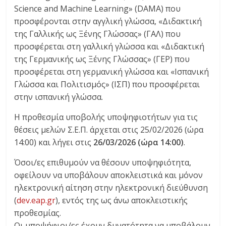
Science and Machine Learning» (DAMA) που
προσφέρονται στην αγγλική γλώσσα, «Διδακτική
της Γαλλικής ως Ξένης Γλώσσας» (ΓΑΛ) που
προσφέρεται στη γαλλική γλώσσα και «Διδακτική
της Γερμανικής ως Ξένης Γλώσσας» (ΓΕΡ) που
προσφέρεται στη γερμανική γλώσσα και «Ισπανική
Γλώσσα και Πολιτισμός» (ΙΣΠ) που προσφέρεται
στην ισπανική γλώσσα.
Η προθεσμία υποβολής υποψηφιοτήτων για τις
θέσεις μελών Σ.Ε.Π. άρχεται στις 25/02/2026 (ώρα
14:00) και λήγει στις
26/03/2026 (ώρα 14:00)
.
Όσοι/ες επιθυμούν να θέσουν υποψηφιότητα,
οφείλουν να υποβάλουν αποκλειστικά και μόνον
ηλεκτρονική αίτηση στην ηλεκτρονική διεύθυνση
(
dev.eap.gr
), εντός της ως άνω αποκλειστικής
προθεσμίας.
Οι υποψήφιοι/ες έχουν δυνατότητα να υποβάλουν