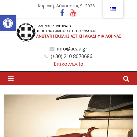
Μετάβαση
Κυριακή, Αύγουστος 9, 2026
σε
Ανοίξτε τη γραμμή εργαλείων
περιεχόμενο
Ανώτατη
info@aeaa.gr
(+30) 210 8070686
Εκκλησιαστική
Επικοινωνία
Ακαδημία
Αθηνών
Ανώτατη
Εκκλησιαστική
Ακαδημία
Αθηνών