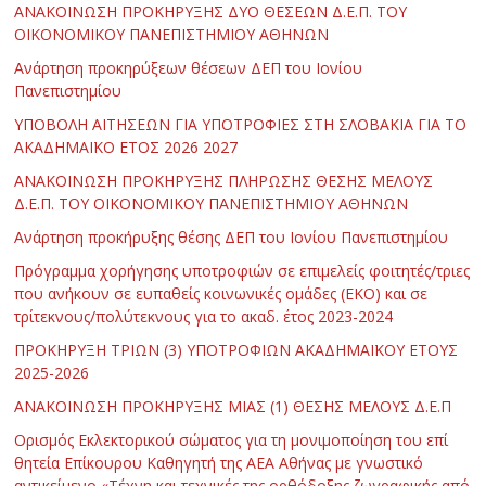
ΑΝΑΚΟΙΝΩΣΗ ΠΡΟΚΗΡΥΞΗΣ ΔΥΟ ΘΕΣΕΩΝ Δ.Ε.Π. ΤΟΥ
ΟΙΚΟΝΟΜΙΚΟΥ ΠΑΝΕΠΙΣΤΗΜΙΟΥ ΑΘΗΝΩΝ
Ανάρτηση προκηρύξεων θέσεων ΔΕΠ του Ιονίου
Πανεπιστημίου
ΥΠΟΒΟΛΗ ΑΙΤΗΣΕΩΝ ΓΙΑ ΥΠΟΤΡΟΦΙΕΣ ΣΤΗ ΣΛΟΒΑΚΙΑ ΓΙΑ ΤΟ
ΑΚΑΔΗΜΑΪΚΟ ΕΤΟΣ 2026 2027
ΑΝΑΚΟΙΝΩΣΗ ΠΡΟΚΗΡΥΞΗΣ ΠΛΗΡΩΣΗΣ ΘΕΣΗΣ ΜΕΛΟΥΣ
Δ.Ε.Π. ΤΟΥ ΟΙΚΟΝΟΜΙΚΟΥ ΠΑΝΕΠΙΣΤΗΜΙΟΥ ΑΘΗΝΩΝ
Ανάρτηση προκήρυξης θέσης ΔΕΠ του Ιονίου Πανεπιστημίου
Πρόγραμμα χορήγησης υποτροφιών σε επιμελείς φοιτητές/τριες
που ανήκουν σε ευπαθείς κοινωνικές ομάδες (ΕΚΟ) και σε
τρίτεκνους/πολύτεκνους για το ακαδ. έτος 2023-2024
ΠΡΟΚΗΡΥΞΗ ΤΡΙΩΝ (3) ΥΠΟΤΡΟΦΙΩΝ ΑΚΑΔΗΜΑΪΚΟΥ ΕΤΟΥΣ
2025-2026
ΑΝΑΚΟΙΝΩΣΗ ΠΡΟΚΗΡΥΞΗΣ ΜΙΑΣ (1) ΘΕΣΗΣ ΜΕΛΟΥΣ Δ.Ε.Π
Ορισμός Εκλεκτορικού σώματος για τη μονιμοποίηση του επί
θητεία Επίκουρου Καθηγητή της ΑΕΑ Αθήνας με γνωστικό
αντικείμενο «Τέχνη και τεχνικές της ορθόδοξης ζωγραφικής από