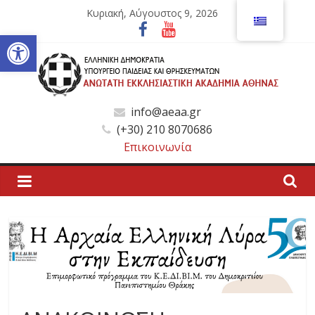
Μετάβαση
Κυριακή, Αύγουστος 9, 2026
σε
Ανοίξτε τη γραμμή εργαλείων
περιεχόμενο
Ανώτατη
info@aeaa.gr
(+30) 210 8070686
Εκκλησιαστική
Επικοινωνία
Ακαδημία
Αθηνών
Ανώτατη
Εκκλησιαστική
Ακαδημία
Αθηνών