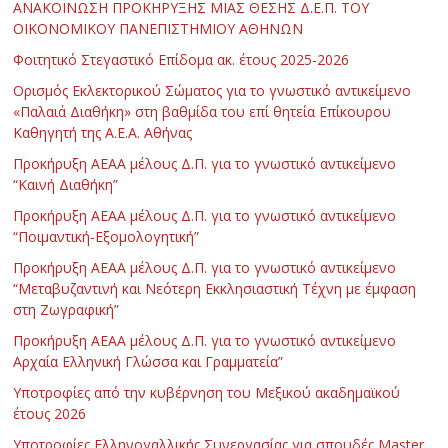
ΑΝΑΚΟΙΝΩΣΗ ΠΡΟΚΗΡΥΞΗΣ ΜΙΑΣ ΘΕΣΗΣ Δ.Ε.Π. ΤΟΥ
ΟΙΚΟΝΟΜΙΚΟΥ ΠΑΝΕΠΙΣΤΗΜΙΟΥ ΑΘΗΝΩΝ
Φοιτητικό Στεγαστικό Επίδομα ακ. έτους 2025-2026
Ορισμός Εκλεκτορικού Σώματος για το γνωστικό αντικείμενο
«Παλαιά Διαθήκη» στη βαθμίδα του επί θητεία Επίκουρου
Καθηγητή της Α.Ε.Α. Αθήνας
Προκήρυξη ΑΕΑΑ μέλους Δ.Π. για το γνωστικό αντικείμενο
“Καινή Διαθήκη”
Προκήρυξη ΑΕΑΑ μέλους Δ.Π. για το γνωστικό αντικείμενο
“Ποιμαντική-Εξομολογητική”
Προκήρυξη ΑΕΑΑ μέλους Δ.Π. για το γνωστικό αντικείμενο
“Μεταβυζαντινή και Νεότερη Εκκλησιαστική Τέχνη με έμφαση
στη Ζωγραφική”
Προκήρυξη ΑΕΑΑ μέλους Δ.Π. για το γνωστικό αντικείμενο
Αρχαία Ελληνική Γλώσσα και Γραμματεία”
Υποτροφίες από την κυβέρνηση του Μεξικού ακαδημαϊκού
έτους 2026
Υποτροφίες Ελληνογαλλικής Συνεργασίας για σπουδές Master