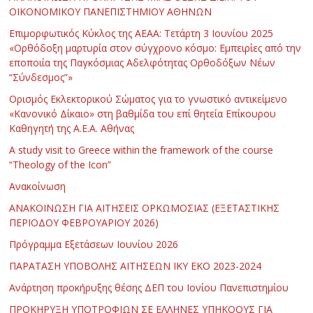
ΟΙΚΟΝΟΜΙΚΟΥ ΠΑΝΕΠΙΣΤΗΜΙΟΥ ΑΘΗΝΩΝ
Επιμορφωτικός Κύκλος της ΑΕΑΑ: Τετάρτη 3 Ιουνίου 2025
«Ορθόδοξη μαρτυρία στον σύγχρονο κόσμο: Εμπειρίες από την
εποποιία της Παγκόσμιας Αδελφότητας Ορθοδόξων Νέων
“Σύνδεσμος”»
Ορισμός Εκλεκτορικού Σώματος για το γνωστικό αντικείμενο
«Κανονικό Δίκαιο» στη βαθμίδα του επί θητεία Επίκουρου
Καθηγητή της Α.Ε.Α. Αθήνας
Α study visit to Greece within the framework of the course
“Theology of the Icon”
Ανακοίνωση
ΑΝΑΚΟΙΝΩΣΗ ΓΙΑ ΑΙΤΗΣΕΙΣ ΟΡΚΩΜΟΣΙΑΣ (ΕΞΕΤΑΣΤΙΚΗΣ
ΠΕΡΙΟΔΟΥ ΦΕΒΡΟΥΑΡΙΟΥ 2026)
Πρόγραμμα Εξετάσεων Ιουνίου 2026
ΠΑΡΑΤΑΣΗ ΥΠΟΒΟΛΗΣ ΑΙΤΗΣΕΩΝ ΙΚΥ ΕΚΟ 2023-2024
Ανάρτηση προκήρυξης θέσης ΔΕΠ του Ιονίου Πανεπιστημίου
ΠΡΟΚΗΡΥΞΗ ΥΠΟΤΡΟΦΙΩΝ ΣΕ ΕΛΛΗΝΕΣ ΥΠΗΚΟΟΥΣ ΓΙΑ