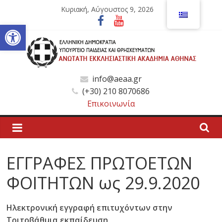
Μετάβαση
Κυριακή, Αύγουστος 9, 2026
σε
Ανοίξτε τη γραμμή εργαλείων
περιεχόμενο
Ανώτατη
info@aeaa.gr
(+30) 210 8070686
Εκκλησιαστική
Επικοινωνία
Ακαδημία
Αθηνών
ΕΓΓΡΑΦΕΣ ΠΡΩΤΟΕΤΩΝ
ΦΟΙΤΗΤΩΝ ως 29.9.2020
Ανώτατη
Εκκλησιαστική
Ακαδημία
Ηλεκτρονική εγγραφή επιτυχόντων στην
Αθηνών
Τριτοβάθμια εκπαίδευση