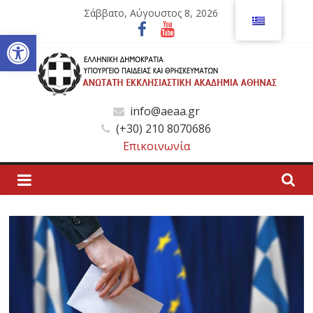
Μετάβαση
Σάββατο, Αύγουστος 8, 2026
σε
Ανοίξτε τη γραμμή εργαλείων
περιεχόμενο
Ανώτατη
info@aeaa.gr
(+30) 210 8070686
Εκκλησιαστική
Επικοινωνία
Ακαδημία
Αθηνών
Ανώτατη
Εκκλησιαστική
Ακαδημία
Αθηνών