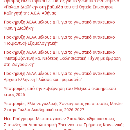
Ορισμός Εκλεκτορικού Σώματος για το γνωστικό αντικείμενο
«Παλαιά Διαθήκη» στη βαθμίδα του επί θητεία Επίκουρου
Καθηγητή της Α.Ε.Α. Αθήνας
Προκήρυξη ΑΕΑΑ μέλους Δ.Π. για το γνωστικό αντικείμενο
“Καινή Διαθήκη”
Προκήρυξη ΑΕΑΑ μέλους Δ.Π. για το γνωστικό αντικείμενο
“Ποιμαντική-Εξομολογητική”
Προκήρυξη ΑΕΑΑ μέλους Δ.Π. για το γνωστικό αντικείμενο
“Μεταβυζαντινή και Νεότερη Εκκλησιαστική Τέχνη με έμφαση
στη Ζωγραφική”
Προκήρυξη ΑΕΑΑ μέλους Δ.Π. για το γνωστικό αντικείμενο
Αρχαία Ελληνική Γλώσσα και Γραμματεία”
Υποτροφίες από την κυβέρνηση του Μεξικού ακαδημαϊκού
έτους 2026
Υποτροφίες Ελληνογαλλικής Συνεργασίας για σπουδές Master
2 στην Γαλλία Ακαδημαϊκό έτος 2026-2027
Νέο Πρόγραμμα Μεταπτυχιακών Σπουδών «Θρησκευτικές
Σπουδές και Διαπολιτισμική Έρευνα» του Τμήματος Κοινωνικής