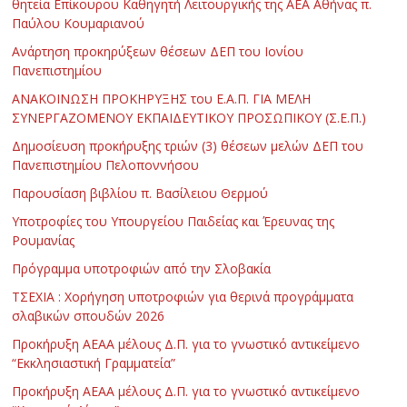
θητεία Επίκουρου Καθηγητή Λειτουργικής της ΑΕΑ Αθήνας π.
Παύλου Κουμαριανού
Ανάρτηση προκηρύξεων θέσεων ΔΕΠ του Ιονίου
Πανεπιστημίου
ΑΝΑΚΟΙΝΩΣΗ ΠΡΟΚΗΡΥΞΗΣ του Ε.Α.Π. ΓΙΑ ΜΕΛΗ
ΣΥΝΕΡΓΑΖΟΜΕΝΟΥ ΕΚΠΑΙΔΕΥΤΙΚΟΥ ΠΡΟΣΩΠΙΚΟΥ (Σ.Ε.Π.)
Δημοσίευση προκήρυξης τριών (3) θέσεων μελών ΔΕΠ του
Πανεπιστημίου Πελοποννήσου
Παρουσίαση βιβλίου π. Βασίλειου Θερμού
Υποτροφίες του Υπουργείου Παιδείας και Έρευνας της
Ρουμανίας
Πρόγραμμα υποτροφιών από την Σλοβακία
ΤΣΕΧΙΑ : Χορήγηση υποτροφιών για θερινά προγράμματα
σλαβικών σπουδών 2026
Προκήρυξη ΑΕΑΑ μέλους Δ.Π. για το γνωστικό αντικείμενο
“Εκκλησιαστική Γραμματεία”
Προκήρυξη ΑΕΑΑ μέλους Δ.Π. για το γνωστικό αντικείμενο