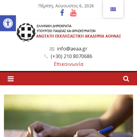
Μετάβαση
Πέμπτη, Αύγουστος 6, 2026
σε
Ανοίξτε τη γραμμή εργαλείων
περιεχόμενο
Ανώτατη
info@aeaa.gr
(+30) 210 8070686
Εκκλησιαστική
Επικοινωνία
Ακαδημία
Αθηνών
Ανώτατη
Εκκλησιαστική
Ακαδημία
Αθηνών