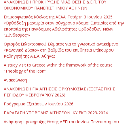
ΑΝΑΚΟΙΝΩΣΗ ΠΡΟΚΗΡΥΞΗΣ ΜΙΑΣ ΘΕΣΗΣ Δ.Ε.Π. ΤΟΥ
ΟΙΚΟΝΟΜΙΚΟΥ ΠΑΝΕΠΙΣΤΗΜΙΟΥ ΑΘΗΝΩΝ
Επιμορφωτικός Κύκλος της ΑΕΑΑ: Τετάρτη 3 Ιουνίου 2025
«Ορθόδοξη μαρτυρία στον σύγχρονο κόσμο: Εμπειρίες από την
εποποιία της Παγκόσμιας Αδελφότητας Ορθοδόξων Νέων
“Σύνδεσμος”»
Ορισμός Εκλεκτορικού Σώματος για το γνωστικό αντικείμενο
«Κανονικό Δίκαιο» στη βαθμίδα του επί θητεία Επίκουρου
Καθηγητή της Α.Ε.Α. Αθήνας
Α study visit to Greece within the framework of the course
“Theology of the Icon”
Ανακοίνωση
ΑΝΑΚΟΙΝΩΣΗ ΓΙΑ ΑΙΤΗΣΕΙΣ ΟΡΚΩΜΟΣΙΑΣ (ΕΞΕΤΑΣΤΙΚΗΣ
ΠΕΡΙΟΔΟΥ ΦΕΒΡΟΥΑΡΙΟΥ 2026)
Πρόγραμμα Εξετάσεων Ιουνίου 2026
ΠΑΡΑΤΑΣΗ ΥΠΟΒΟΛΗΣ ΑΙΤΗΣΕΩΝ ΙΚΥ ΕΚΟ 2023-2024
Ανάρτηση προκήρυξης θέσης ΔΕΠ του Ιονίου Πανεπιστημίου