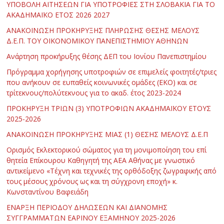
ΥΠΟΒΟΛΗ ΑΙΤΗΣΕΩΝ ΓΙΑ ΥΠΟΤΡΟΦΙΕΣ ΣΤΗ ΣΛΟΒΑΚΙΑ ΓΙΑ ΤΟ
ΑΚΑΔΗΜΑΪΚΟ ΕΤΟΣ 2026 2027
ΑΝΑΚΟΙΝΩΣΗ ΠΡΟΚΗΡΥΞΗΣ ΠΛΗΡΩΣΗΣ ΘΕΣΗΣ ΜΕΛΟΥΣ
Δ.Ε.Π. ΤΟΥ ΟΙΚΟΝΟΜΙΚΟΥ ΠΑΝΕΠΙΣΤΗΜΙΟΥ ΑΘΗΝΩΝ
Ανάρτηση προκήρυξης θέσης ΔΕΠ του Ιονίου Πανεπιστημίου
Πρόγραμμα χορήγησης υποτροφιών σε επιμελείς φοιτητές/τριες
που ανήκουν σε ευπαθείς κοινωνικές ομάδες (ΕΚΟ) και σε
τρίτεκνους/πολύτεκνους για το ακαδ. έτος 2023-2024
ΠΡΟΚΗΡΥΞΗ ΤΡΙΩΝ (3) ΥΠΟΤΡΟΦΙΩΝ ΑΚΑΔΗΜΑΪΚΟΥ ΕΤΟΥΣ
2025-2026
ΑΝΑΚΟΙΝΩΣΗ ΠΡΟΚΗΡΥΞΗΣ ΜΙΑΣ (1) ΘΕΣΗΣ ΜΕΛΟΥΣ Δ.Ε.Π
Ορισμός Εκλεκτορικού σώματος για τη μονιμοποίηση του επί
θητεία Επίκουρου Καθηγητή της ΑΕΑ Αθήνας με γνωστικό
αντικείμενο «Τέχνη και τεχνικές της ορθόδοξης ζωγραφικής από
τους μέσους χρόνους ως και τη σύγχρονη εποχή» κ.
Κωνσταντίνου Βαφειάδη
ΕΝΑΡΞΗ ΠΕΡΙΟΔΟΥ ΔΗΛΩΣΕΩΝ ΚΑΙ ΔΙΑΝΟΜΗΣ
ΣΥΓΓΡΑΜΜΑΤΩΝ ΕΑΡΙΝΟΥ ΕΞΑΜΗΝΟΥ 2025-2026