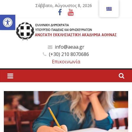
Μετάβαση
Σάββατο, Αύγουστος 8, 2026
σε
Ανοίξτε τη γραμμή εργαλείων
περιεχόμενο
Ανώτατη
info@aeaa.gr
(+30) 210 8070686
Εκκλησιαστική
Επικοινωνία
Ακαδημία
Αθηνών
Ανώτατη
Εκκλησιαστική
Ακαδημία
Αθηνών