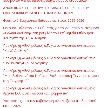
Ελληνικών ΑΕΙ σε διεθνείς διαγωνισμούς έτους 2026
ΑΝΑΚΟΙΝΩΣΗ ΠΡΟΚΗΡΥΞΗΣ ΜΙΑΣ ΘΕΣΗΣ Δ.Ε.Π. ΤΟΥ
ΟΙΚΟΝΟΜΙΚΟΥ ΠΑΝΕΠΙΣΤΗΜΙΟΥ ΑΘΗΝΩΝ
Φοιτητικό Στεγαστικό Επίδομα ακ. έτους 2025-2026
Ορισμός Εκλεκτορικού Σώματος για το γνωστικό αντικείμενο
«Παλαιά Διαθήκη» στη βαθμίδα του επί θητεία Επίκουρου
Καθηγητή της Α.Ε.Α. Αθήνας
Προκήρυξη ΑΕΑΑ μέλους Δ.Π. για το γνωστικό αντικείμενο
“Καινή Διαθήκη”
Προκήρυξη ΑΕΑΑ μέλους Δ.Π. για το γνωστικό αντικείμενο
“Ποιμαντική-Εξομολογητική”
Προκήρυξη ΑΕΑΑ μέλους Δ.Π. για το γνωστικό αντικείμενο
“Μεταβυζαντινή και Νεότερη Εκκλησιαστική Τέχνη με έμφαση
στη Ζωγραφική”
Προκήρυξη ΑΕΑΑ μέλους Δ.Π. για το γνωστικό αντικείμενο
Αρχαία Ελληνική Γλώσσα και Γραμματεία”
Υποτροφίες από την κυβέρνηση του Μεξικού ακαδημαϊκού
έτους 2026