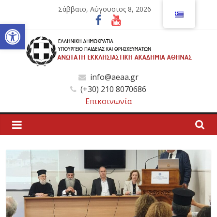
Μετάβαση
Σάββατο, Αύγουστος 8, 2026
σε
Ανοίξτε τη γραμμή εργαλείων
περιεχόμενο
Ανώτατη
info@aeaa.gr
(+30) 210 8070686
Εκκλησιαστική
Επικοινωνία
Ακαδημία
Αθηνών
Ανώτατη
Εκκλησιαστική
Ακαδημία
Αθηνών