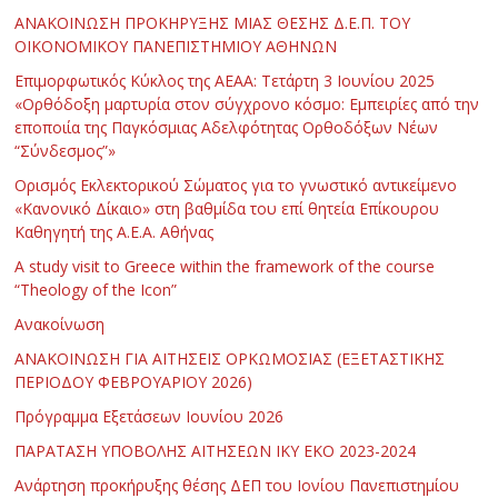
ΑΝΑΚΟΙΝΩΣΗ ΠΡΟΚΗΡΥΞΗΣ ΜΙΑΣ ΘΕΣΗΣ Δ.Ε.Π. ΤΟΥ
ΟΙΚΟΝΟΜΙΚΟΥ ΠΑΝΕΠΙΣΤΗΜΙΟΥ ΑΘΗΝΩΝ
Επιμορφωτικός Κύκλος της ΑΕΑΑ: Τετάρτη 3 Ιουνίου 2025
«Ορθόδοξη μαρτυρία στον σύγχρονο κόσμο: Εμπειρίες από την
εποποιία της Παγκόσμιας Αδελφότητας Ορθοδόξων Νέων
“Σύνδεσμος”»
Ορισμός Εκλεκτορικού Σώματος για το γνωστικό αντικείμενο
«Κανονικό Δίκαιο» στη βαθμίδα του επί θητεία Επίκουρου
Καθηγητή της Α.Ε.Α. Αθήνας
Α study visit to Greece within the framework of the course
“Theology of the Icon”
Ανακοίνωση
ΑΝΑΚΟΙΝΩΣΗ ΓΙΑ ΑΙΤΗΣΕΙΣ ΟΡΚΩΜΟΣΙΑΣ (ΕΞΕΤΑΣΤΙΚΗΣ
ΠΕΡΙΟΔΟΥ ΦΕΒΡΟΥΑΡΙΟΥ 2026)
Πρόγραμμα Εξετάσεων Ιουνίου 2026
ΠΑΡΑΤΑΣΗ ΥΠΟΒΟΛΗΣ ΑΙΤΗΣΕΩΝ ΙΚΥ ΕΚΟ 2023-2024
Ανάρτηση προκήρυξης θέσης ΔΕΠ του Ιονίου Πανεπιστημίου