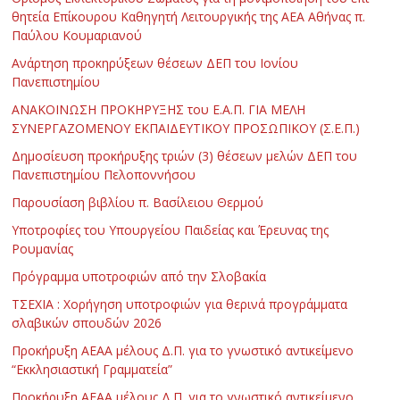
θητεία Επίκουρου Καθηγητή Λειτουργικής της ΑΕΑ Αθήνας π.
Παύλου Κουμαριανού
Ανάρτηση προκηρύξεων θέσεων ΔΕΠ του Ιονίου
Πανεπιστημίου
ΑΝΑΚΟΙΝΩΣΗ ΠΡΟΚΗΡΥΞΗΣ του Ε.Α.Π. ΓΙΑ ΜΕΛΗ
ΣΥΝΕΡΓΑΖΟΜΕΝΟΥ ΕΚΠΑΙΔΕΥΤΙΚΟΥ ΠΡΟΣΩΠΙΚΟΥ (Σ.Ε.Π.)
Δημοσίευση προκήρυξης τριών (3) θέσεων μελών ΔΕΠ του
Πανεπιστημίου Πελοποννήσου
Παρουσίαση βιβλίου π. Βασίλειου Θερμού
Υποτροφίες του Υπουργείου Παιδείας και Έρευνας της
Ρουμανίας
Πρόγραμμα υποτροφιών από την Σλοβακία
ΤΣΕΧΙΑ : Χορήγηση υποτροφιών για θερινά προγράμματα
σλαβικών σπουδών 2026
Προκήρυξη ΑΕΑΑ μέλους Δ.Π. για το γνωστικό αντικείμενο
“Εκκλησιαστική Γραμματεία”
Προκήρυξη ΑΕΑΑ μέλους Δ.Π. για το γνωστικό αντικείμενο