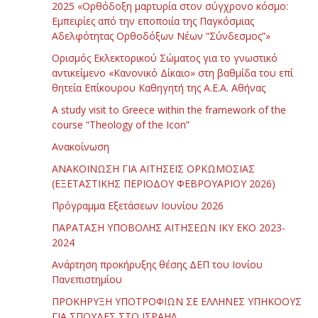
2025 «Ορθόδοξη μαρτυρία στον σύγχρονο κόσμο:
Εμπειρίες από την εποποιία της Παγκόσμιας
Αδελφότητας Ορθοδόξων Νέων “Σύνδεσμος”»
Ορισμός Εκλεκτορικού Σώματος για το γνωστικό
αντικείμενο «Κανονικό Δίκαιο» στη βαθμίδα του επί
θητεία Επίκουρου Καθηγητή της Α.Ε.Α. Αθήνας
Α study visit to Greece within the framework of the
course “Theology of the Icon”
Ανακοίνωση
ΑΝΑΚΟΙΝΩΣΗ ΓΙΑ ΑΙΤΗΣΕΙΣ ΟΡΚΩΜΟΣΙΑΣ
(ΕΞΕΤΑΣΤΙΚΗΣ ΠΕΡΙΟΔΟΥ ΦΕΒΡΟΥΑΡΙΟΥ 2026)
Πρόγραμμα Εξετάσεων Ιουνίου 2026
ΠΑΡΑΤΑΣΗ ΥΠΟΒΟΛΗΣ ΑΙΤΗΣΕΩΝ ΙΚΥ ΕΚΟ 2023-
2024
Ανάρτηση προκήρυξης θέσης ΔΕΠ του Ιονίου
Πανεπιστημίου
ΠΡΟΚΗΡΥΞΗ ΥΠΟΤΡΟΦΙΩΝ ΣΕ ΕΛΛΗΝΕΣ ΥΠΗΚΟΟΥΣ
ΓΙΑ ΣΠΟΥΔΕΣ ΣΤΟ ΙΣΡΑΗΛ