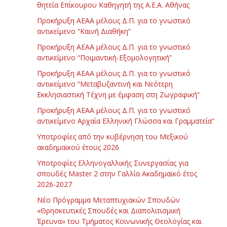
θητεία Επίκουρου Καθηγητή της Α.Ε.Α. Αθήνας
Προκήρυξη ΑΕΑΑ μέλους Δ.Π. για το γνωστικό
αντικείμενο “Καινή Διαθήκη”
Προκήρυξη ΑΕΑΑ μέλους Δ.Π. για το γνωστικό
αντικείμενο “Ποιμαντική-Εξομολογητική”
Προκήρυξη ΑΕΑΑ μέλους Δ.Π. για το γνωστικό
αντικείμενο “Μεταβυζαντινή και Νεότερη
Εκκλησιαστική Τέχνη με έμφαση στη Ζωγραφική”
Προκήρυξη ΑΕΑΑ μέλους Δ.Π. για το γνωστικό
αντικείμενο Αρχαία Ελληνική Γλώσσα και Γραμματεία”
Υποτροφίες από την κυβέρνηση του Μεξικού
ακαδημαϊκού έτους 2026
Υποτροφίες Ελληνογαλλικής Συνεργασίας για
σπουδές Master 2 στην Γαλλία Ακαδημαϊκό έτος
2026-2027
Νέο Πρόγραμμα Μεταπτυχιακών Σπουδών
«Θρησκευτικές Σπουδές και Διαπολιτισμική
Έρευνα» του Τμήματος Κοινωνικής Θεολογίας και