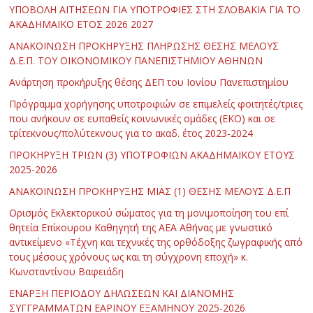
ΥΠΟΒΟΛΗ ΑΙΤΗΣΕΩΝ ΓΙΑ ΥΠΟΤΡΟΦΙΕΣ ΣΤΗ ΣΛΟΒΑΚΙΑ ΓΙΑ ΤΟ
ΑΚΑΔΗΜΑΪΚΟ ΕΤΟΣ 2026 2027
ΑΝΑΚΟΙΝΩΣΗ ΠΡΟΚΗΡΥΞΗΣ ΠΛΗΡΩΣΗΣ ΘΕΣΗΣ ΜΕΛΟΥΣ
Δ.Ε.Π. ΤΟΥ ΟΙΚΟΝΟΜΙΚΟΥ ΠΑΝΕΠΙΣΤΗΜΙΟΥ ΑΘΗΝΩΝ
Ανάρτηση προκήρυξης θέσης ΔΕΠ του Ιονίου Πανεπιστημίου
Πρόγραμμα χορήγησης υποτροφιών σε επιμελείς φοιτητές/τριες
που ανήκουν σε ευπαθείς κοινωνικές ομάδες (ΕΚΟ) και σε
τρίτεκνους/πολύτεκνους για το ακαδ. έτος 2023-2024
ΠΡΟΚΗΡΥΞΗ ΤΡΙΩΝ (3) ΥΠΟΤΡΟΦΙΩΝ ΑΚΑΔΗΜΑΪΚΟΥ ΕΤΟΥΣ
2025-2026
ΑΝΑΚΟΙΝΩΣΗ ΠΡΟΚΗΡΥΞΗΣ ΜΙΑΣ (1) ΘΕΣΗΣ ΜΕΛΟΥΣ Δ.Ε.Π
Ορισμός Εκλεκτορικού σώματος για τη μονιμοποίηση του επί
θητεία Επίκουρου Καθηγητή της ΑΕΑ Αθήνας με γνωστικό
αντικείμενο «Τέχνη και τεχνικές της ορθόδοξης ζωγραφικής από
τους μέσους χρόνους ως και τη σύγχρονη εποχή» κ.
Κωνσταντίνου Βαφειάδη
ΕΝΑΡΞΗ ΠΕΡΙΟΔΟΥ ΔΗΛΩΣΕΩΝ ΚΑΙ ΔΙΑΝΟΜΗΣ
ΣΥΓΓΡΑΜΜΑΤΩΝ ΕΑΡΙΝΟΥ ΕΞΑΜΗΝΟΥ 2025-2026