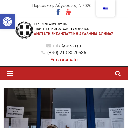
Μετάβαση
Παρασκευή, Αύγουστος 7, 2026
σε
Ανοίξτε τη γραμμή εργαλείων
περιεχόμενο
Ανώτατη
info@aeaa.gr
(+30) 210 8070686
Εκκλησιαστική
Επικοινωνία
Ακαδημία
Αθηνών
Ανώτατη
Εκκλησιαστική
Ακαδημία
Αθηνών