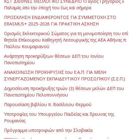
ΚΣΤ΄ ΔΙΕΘΝΕΣ ΘΕΟΛΟΓΙΚΟ ΣΥΝΕΔΡΙΟ Ὁ ἅγιος Γρηγόριος ὁ
Παλαμᾶς ἀπὸ τὴν ἐποχή του ἕως καὶ σήμερα
ΠΡΟΣΚΛΗΣΗ ΕΝΔΙΑΦΕΡΟΝΤΟΣ ΓΙΑ ΣΥΜΜΕΤΟΧΗ ΣΤΟ
ERASMUS+ 2025-2026 ΓΙΑ ΠΡΑΚΤΙΚΗ ΑΣΚΗΣΗ
Ορισμός Εκλεκτορικού Σώματος για τη μονιμοποίηση του επί
θητεία Επίκουρου Καθηγητή Λειτουργικής της ΑΕΑ Αθήνας π.
Παύλου Κουμαριανού
Ανάρτηση προκηρύξεων θέσεων ΔΕΠ του Ιονίου
Πανεπιστημίου
ΑΝΑΚΟΙΝΩΣΗ ΠΡΟΚΗΡΥΞΗΣ του Ε.Α.Π. ΓΙΑ ΜΕΛΗ
ΣΥΝΕΡΓΑΖΟΜΕΝΟΥ ΕΚΠΑΙΔΕΥΤΙΚΟΥ ΠΡΟΣΩΠΙΚΟΥ (Σ.Ε.Π.)
Δημοσίευση προκήρυξης τριών (3) θέσεων μελών ΔΕΠ του
Πανεπιστημίου Πελοποννήσου
Παρουσίαση βιβλίου π. Βασίλειου Θερμού
Υποτροφίες του Υπουργείου Παιδείας και Έρευνας της
Ρουμανίας
Πρόγραμμα υποτροφιών από την Σλοβακία