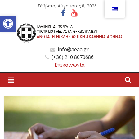
Μετάβαση
Σάββατο, Αύγουστος 8, 2026
σε
Ανοίξτε τη γραμμή εργαλείων
περιεχόμενο
Ανώτατη
info@aeaa.gr
(+30) 210 8070686
Εκκλησιαστική
Επικοινωνία
Ακαδημία
Αθηνών
Ανώτατη
Εκκλησιαστική
Ακαδημία
Αθηνών