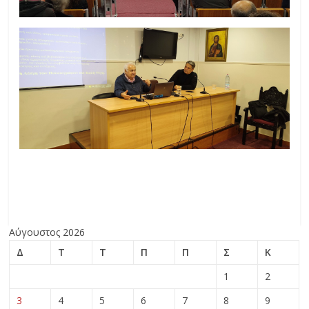
Αύγουστος 2026
Δ
Τ
Τ
Π
Π
Σ
Κ
1
2
3
4
5
6
7
8
9