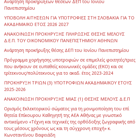
Ανάρτηση προκηρύξεων θέσεων ΔΕΠ του Ιονίου
Πανεπιστημίου
ΥΠΟΒΟΛΗ ΑΙΤΗΣΕΩΝ ΓΙΑ ΥΠΟΤΡΟΦΙΕΣ ΣΤΗ ΣΛΟΒΑΚΙΑ ΓΙΑ ΤΟ
ΑΚΑΔΗΜΑΪΚΟ ΕΤΟΣ 2026 2027
ΑΝΑΚΟΙΝΩΣΗ ΠΡΟΚΗΡΥΞΗΣ ΠΛΗΡΩΣΗΣ ΘΕΣΗΣ ΜΕΛΟΥΣ
Δ.Ε.Π. ΤΟΥ ΟΙΚΟΝΟΜΙΚΟΥ ΠΑΝΕΠΙΣΤΗΜΙΟΥ ΑΘΗΝΩΝ
Ανάρτηση προκήρυξης θέσης ΔΕΠ του Ιονίου Πανεπιστημίου
Πρόγραμμα χορήγησης υποτροφιών σε επιμελείς φοιτητές/τριες
που ανήκουν σε ευπαθείς κοινωνικές ομάδες (ΕΚΟ) και σε
τρίτεκνους/πολύτεκνους για το ακαδ. έτος 2023-2024
ΠΡΟΚΗΡΥΞΗ ΤΡΙΩΝ (3) ΥΠΟΤΡΟΦΙΩΝ ΑΚΑΔΗΜΑΪΚΟΥ ΕΤΟΥΣ
2025-2026
ΑΝΑΚΟΙΝΩΣΗ ΠΡΟΚΗΡΥΞΗΣ ΜΙΑΣ (1) ΘΕΣΗΣ ΜΕΛΟΥΣ Δ.Ε.Π
Ορισμός Εκλεκτορικού σώματος για τη μονιμοποίηση του επί
θητεία Επίκουρου Καθηγητή της ΑΕΑ Αθήνας με γνωστικό
αντικείμενο «Τέχνη και τεχνικές της ορθόδοξης ζωγραφικής από
τους μέσους χρόνους ως και τη σύγχρονη εποχή» κ.
Κωνσταντίνου Βαφειάδη