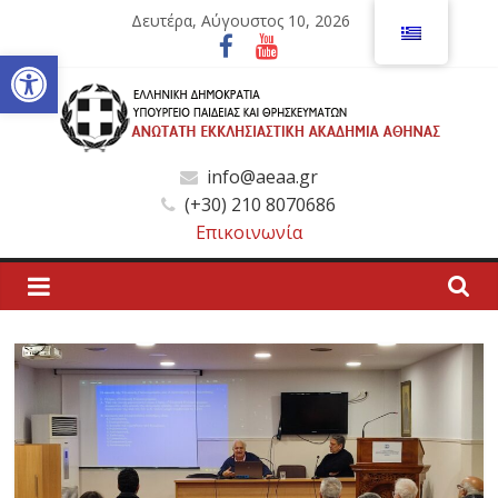
Μετάβαση
Δευτέρα, Αύγουστος 10, 2026
σε
Ανοίξτε τη γραμμή εργαλείων
περιεχόμενο
Ανώτατη
info@aeaa.gr
(+30) 210 8070686
Εκκλησιαστική
Επικοινωνία
Ακαδημία
Αθηνών
Ανώτατη
Εκκλησιαστική
Ακαδημία
Αθηνών