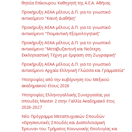
θητεία Επίκουρου Καθηγητή της Α.Ε.Α. Αθήνας
Προκήρυξη ΑΕΑΑ μέλους Δ.Π. για το γνωστικό
αντικείμενο “Καινή Διαθήκη”
Προκήρυξη ΑΕΑΑ μέλους Δ.Π. για το γνωστικό
αντικείμενο “Ποιμαντική-Εξομολογητική”
Προκήρυξη ΑΕΑΑ μέλους Δ.Π. για το γνωστικό
αντικείμενο “Μεταβυζαντινή και Νεότερη
Εκκλησιαστική Τέχνη με έμφαση στη Ζωγραφική”
Προκήρυξη ΑΕΑΑ μέλους Δ.Π. για το γνωστικό
αντικείμενο Αρχαία Ελληνική Γλώσσα και Γραμματεία”
Υποτροφίες από την κυβέρνηση του Μεξικού
ακαδημαϊκού έτους 2026
Υποτροφίες Ελληνογαλλικής Συνεργασίας για
σπουδές Master 2 στην Γαλλία Ακαδημαϊκό έτος
2026-2027
Νέο Πρόγραμμα Μεταπτυχιακών Σπουδών
«Θρησκευτικές Σπουδές και Διαπολιτισμική
Έρευνα» του Τμήματος Κοινωνικής Θεολογίας και