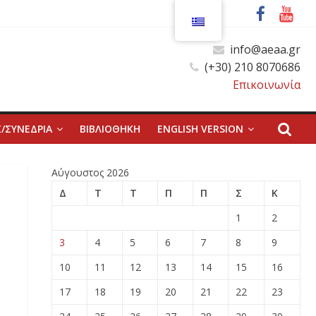
info@aeaa.gr
(+30) 210 8070686
Επικοινωνία
/ΣΥΝΕΔΡΙΑ
ΒΙΒΛΙΟΘΗΚΗ
ENGLISH VERSION
Αύγουστος 2026
Δ
Τ
Τ
Π
Π
Σ
Κ
1
2
3
4
5
6
7
8
9
10
11
12
13
14
15
16
17
18
19
20
21
22
23