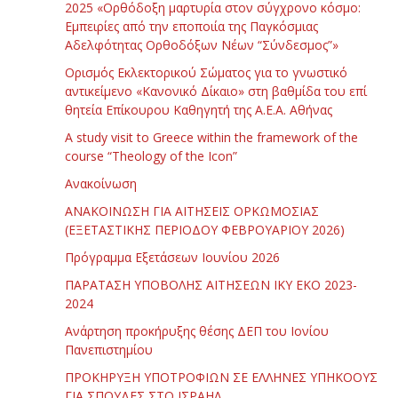
2025 «Ορθόδοξη μαρτυρία στον σύγχρονο κόσμο:
Εμπειρίες από την εποποιία της Παγκόσμιας
Αδελφότητας Ορθοδόξων Νέων “Σύνδεσμος”»
Ορισμός Εκλεκτορικού Σώματος για το γνωστικό
αντικείμενο «Κανονικό Δίκαιο» στη βαθμίδα του επί
θητεία Επίκουρου Καθηγητή της Α.Ε.Α. Αθήνας
Α study visit to Greece within the framework of the
course “Theology of the Icon”
Ανακοίνωση
ΑΝΑΚΟΙΝΩΣΗ ΓΙΑ ΑΙΤΗΣΕΙΣ ΟΡΚΩΜΟΣΙΑΣ
(ΕΞΕΤΑΣΤΙΚΗΣ ΠΕΡΙΟΔΟΥ ΦΕΒΡΟΥΑΡΙΟΥ 2026)
Πρόγραμμα Εξετάσεων Ιουνίου 2026
ΠΑΡΑΤΑΣΗ ΥΠΟΒΟΛΗΣ ΑΙΤΗΣΕΩΝ ΙΚΥ ΕΚΟ 2023-
2024
Ανάρτηση προκήρυξης θέσης ΔΕΠ του Ιονίου
Πανεπιστημίου
ΠΡΟΚΗΡΥΞΗ ΥΠΟΤΡΟΦΙΩΝ ΣΕ ΕΛΛΗΝΕΣ ΥΠΗΚΟΟΥΣ
ΓΙΑ ΣΠΟΥΔΕΣ ΣΤΟ ΙΣΡΑΗΛ