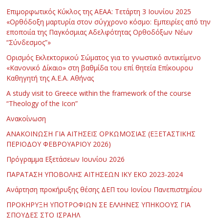
Επιμορφωτικός Κύκλος της ΑΕΑΑ: Τετάρτη 3 Ιουνίου 2025
«Ορθόδοξη μαρτυρία στον σύγχρονο κόσμο: Εμπειρίες από την
εποποιία της Παγκόσμιας Αδελφότητας Ορθοδόξων Νέων
“Σύνδεσμος”»
Ορισμός Εκλεκτορικού Σώματος για το γνωστικό αντικείμενο
«Κανονικό Δίκαιο» στη βαθμίδα του επί θητεία Επίκουρου
Καθηγητή της Α.Ε.Α. Αθήνας
Α study visit to Greece within the framework of the course
“Theology of the Icon”
Ανακοίνωση
ΑΝΑΚΟΙΝΩΣΗ ΓΙΑ ΑΙΤΗΣΕΙΣ ΟΡΚΩΜΟΣΙΑΣ (ΕΞΕΤΑΣΤΙΚΗΣ
ΠΕΡΙΟΔΟΥ ΦΕΒΡΟΥΑΡΙΟΥ 2026)
Πρόγραμμα Εξετάσεων Ιουνίου 2026
ΠΑΡΑΤΑΣΗ ΥΠΟΒΟΛΗΣ ΑΙΤΗΣΕΩΝ ΙΚΥ ΕΚΟ 2023-2024
Ανάρτηση προκήρυξης θέσης ΔΕΠ του Ιονίου Πανεπιστημίου
ΠΡΟΚΗΡΥΞΗ ΥΠΟΤΡΟΦΙΩΝ ΣΕ ΕΛΛΗΝΕΣ ΥΠΗΚΟΟΥΣ ΓΙΑ
ΣΠΟΥΔΕΣ ΣΤΟ ΙΣΡΑΗΛ