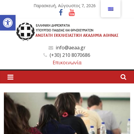
Μετάβαση
Παρασκευή, Αύγουστος 7, 2026
σε
Ανοίξτε τη γραμμή εργαλείων
περιεχόμενο
Ανώτατη
info@aeaa.gr
(+30) 210 8070686
Εκκλησιαστική
Επικοινωνία
Ακαδημία
Αθηνών
Ανώτατη
Εκκλησιαστική
Ακαδημία
Αθηνών