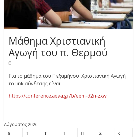
Μάθημα Χριστιανική
Αγωγή του π. Θερμού
Για το μάθημα του Γ εξαμήνου Χριστιανική Αγωγή
το link σύνδεσης είναι:
https://conference.aeaa.gr/b/eem-d2n-zxw
Αύγουστος 2026
Δ
Τ
Τ
Π
Π
Σ
Κ