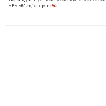
Α.Ε.Α. Αθήνας” πατήστε
εδώ
.