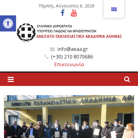
Μετάβαση
Πέμπτη, Αύγουστος 6, 2026
σε
Ανοίξτε τη γραμμή εργαλείων
περιεχόμενο
Ανώτατη
info@aeaa.gr
(+30) 210 8070686
Εκκλησιαστική
Επικοινωνία
Ακαδημία
Αθηνών
Ανώτατη
Εκκλησιαστική
Ακαδημία
Αθηνών