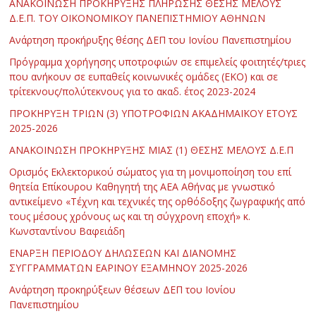
ΑΝΑΚΟΙΝΩΣΗ ΠΡΟΚΗΡΥΞΗΣ ΠΛΗΡΩΣΗΣ ΘΕΣΗΣ ΜΕΛΟΥΣ
Δ.Ε.Π. ΤΟΥ ΟΙΚΟΝΟΜΙΚΟΥ ΠΑΝΕΠΙΣΤΗΜΙΟΥ ΑΘΗΝΩΝ
Ανάρτηση προκήρυξης θέσης ΔΕΠ του Ιονίου Πανεπιστημίου
Πρόγραμμα χορήγησης υποτροφιών σε επιμελείς φοιτητές/τριες
που ανήκουν σε ευπαθείς κοινωνικές ομάδες (ΕΚΟ) και σε
τρίτεκνους/πολύτεκνους για το ακαδ. έτος 2023-2024
ΠΡΟΚΗΡΥΞΗ ΤΡΙΩΝ (3) ΥΠΟΤΡΟΦΙΩΝ ΑΚΑΔΗΜΑΪΚΟΥ ΕΤΟΥΣ
2025-2026
ΑΝΑΚΟΙΝΩΣΗ ΠΡΟΚΗΡΥΞΗΣ ΜΙΑΣ (1) ΘΕΣΗΣ ΜΕΛΟΥΣ Δ.Ε.Π
Ορισμός Εκλεκτορικού σώματος για τη μονιμοποίηση του επί
θητεία Επίκουρου Καθηγητή της ΑΕΑ Αθήνας με γνωστικό
αντικείμενο «Τέχνη και τεχνικές της ορθόδοξης ζωγραφικής από
τους μέσους χρόνους ως και τη σύγχρονη εποχή» κ.
Κωνσταντίνου Βαφειάδη
ΕΝΑΡΞΗ ΠΕΡΙΟΔΟΥ ΔΗΛΩΣΕΩΝ ΚΑΙ ΔΙΑΝΟΜΗΣ
ΣΥΓΓΡΑΜΜΑΤΩΝ ΕΑΡΙΝΟΥ ΕΞΑΜΗΝΟΥ 2025-2026
Ανάρτηση προκηρύξεων θέσεων ΔΕΠ του Ιονίου
Πανεπιστημίου