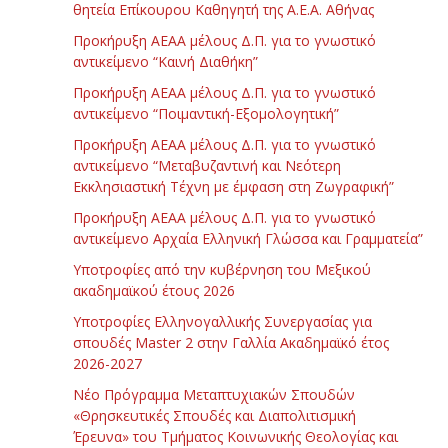
θητεία Επίκουρου Καθηγητή της Α.Ε.Α. Αθήνας
Προκήρυξη ΑΕΑΑ μέλους Δ.Π. για το γνωστικό
αντικείμενο “Καινή Διαθήκη”
Προκήρυξη ΑΕΑΑ μέλους Δ.Π. για το γνωστικό
αντικείμενο “Ποιμαντική-Εξομολογητική”
Προκήρυξη ΑΕΑΑ μέλους Δ.Π. για το γνωστικό
αντικείμενο “Μεταβυζαντινή και Νεότερη
Εκκλησιαστική Τέχνη με έμφαση στη Ζωγραφική”
Προκήρυξη ΑΕΑΑ μέλους Δ.Π. για το γνωστικό
αντικείμενο Αρχαία Ελληνική Γλώσσα και Γραμματεία”
Υποτροφίες από την κυβέρνηση του Μεξικού
ακαδημαϊκού έτους 2026
Υποτροφίες Ελληνογαλλικής Συνεργασίας για
σπουδές Master 2 στην Γαλλία Ακαδημαϊκό έτος
2026-2027
Νέο Πρόγραμμα Μεταπτυχιακών Σπουδών
«Θρησκευτικές Σπουδές και Διαπολιτισμική
Έρευνα» του Τμήματος Κοινωνικής Θεολογίας και