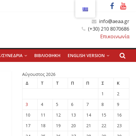
info@aeaa.gr
(+30) 210 8070686
Επικοινωνία
/ΣΥΝΕΔΡΙΑ
ΒΙΒΛΙΟΘΗΚΗ
ENGLISH VERSION
Αύγουστος 2026
Δ
Τ
Τ
Π
Π
Σ
Κ
1
2
3
4
5
6
7
8
9
10
11
12
13
14
15
16
17
18
19
20
21
22
23