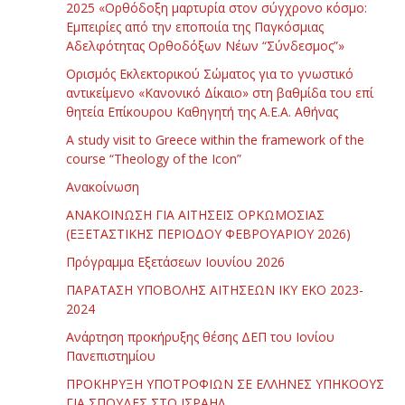
2025 «Ορθόδοξη μαρτυρία στον σύγχρονο κόσμο:
Εμπειρίες από την εποποιία της Παγκόσμιας
Αδελφότητας Ορθοδόξων Νέων “Σύνδεσμος”»
Ορισμός Εκλεκτορικού Σώματος για το γνωστικό
αντικείμενο «Κανονικό Δίκαιο» στη βαθμίδα του επί
θητεία Επίκουρου Καθηγητή της Α.Ε.Α. Αθήνας
Α study visit to Greece within the framework of the
course “Theology of the Icon”
Ανακοίνωση
ΑΝΑΚΟΙΝΩΣΗ ΓΙΑ ΑΙΤΗΣΕΙΣ ΟΡΚΩΜΟΣΙΑΣ
(ΕΞΕΤΑΣΤΙΚΗΣ ΠΕΡΙΟΔΟΥ ΦΕΒΡΟΥΑΡΙΟΥ 2026)
Πρόγραμμα Εξετάσεων Ιουνίου 2026
ΠΑΡΑΤΑΣΗ ΥΠΟΒΟΛΗΣ ΑΙΤΗΣΕΩΝ ΙΚΥ ΕΚΟ 2023-
2024
Ανάρτηση προκήρυξης θέσης ΔΕΠ του Ιονίου
Πανεπιστημίου
ΠΡΟΚΗΡΥΞΗ ΥΠΟΤΡΟΦΙΩΝ ΣΕ ΕΛΛΗΝΕΣ ΥΠΗΚΟΟΥΣ
ΓΙΑ ΣΠΟΥΔΕΣ ΣΤΟ ΙΣΡΑΗΛ