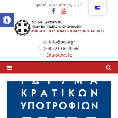
Μετάβαση
Κυριακή, Αύγουστος 9, 2026
σε
Ανοίξτε τη γραμμή εργαλείων
περιεχόμενο
Ανώτατη
info@aeaa.gr
(+30) 210 8070686
Εκκλησιαστική
Επικοινωνία
Ακαδημία
Αθηνών
Ανώτατη
Εκκλησιαστική
Ακαδημία
Αθηνών