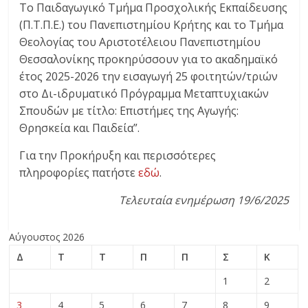
Το Παιδαγωγικό Τμήμα Προσχολικής Εκπαίδευσης
(Π.Τ.Π.Ε.) του Πανεπιστημίου Κρήτης και το Τμήμα
Θεολογίας του Αριστοτέλειου Πανεπιστημίου
Θεσσαλονίκης προκηρύσσουν για το ακαδημαϊκό
έτος 2025-2026 την εισαγωγή 25 φοιτητών/τριών
στο Δι-ιδρυματικό Πρόγραμμα Μεταπτυχιακών
Σπουδών με τίτλο: Επιστήμες της Αγωγής:
Θρησκεία και Παιδεία”.
Για την Προκήρυξη και περισσότερες
πληροφορίες πατήστε
εδώ
.
Τελευταία ενημέρωση 19/6/2025
Αύγουστος 2026
Δ
Τ
Τ
Π
Π
Σ
Κ
1
2
3
4
5
6
7
8
9