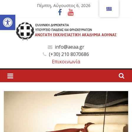
Μετάβαση
Πέμπτη, Αύγουστος 6, 2026
σε
Ανοίξτε τη γραμμή εργαλείων
περιεχόμενο
Ανώτατη
info@aeaa.gr
(+30) 210 8070686
Εκκλησιαστική
Επικοινωνία
Ακαδημία
Αθηνών
Ανώτατη
Εκκλησιαστική
Ακαδημία
Αθηνών