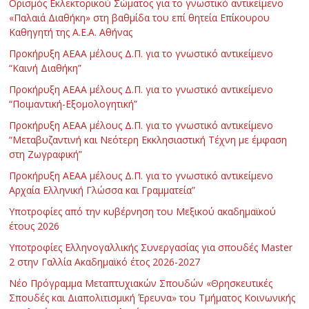
Ορισμός Εκλεκτορικού Σώματος για το γνωστικό αντικείμενο
«Παλαιά Διαθήκη» στη βαθμίδα του επί θητεία Επίκουρου
Καθηγητή της Α.Ε.Α. Αθήνας
Προκήρυξη ΑΕΑΑ μέλους Δ.Π. για το γνωστικό αντικείμενο
“Καινή Διαθήκη”
Προκήρυξη ΑΕΑΑ μέλους Δ.Π. για το γνωστικό αντικείμενο
“Ποιμαντική-Εξομολογητική”
Προκήρυξη ΑΕΑΑ μέλους Δ.Π. για το γνωστικό αντικείμενο
“Μεταβυζαντινή και Νεότερη Εκκλησιαστική Τέχνη με έμφαση
στη Ζωγραφική”
Προκήρυξη ΑΕΑΑ μέλους Δ.Π. για το γνωστικό αντικείμενο
Αρχαία Ελληνική Γλώσσα και Γραμματεία”
Υποτροφίες από την κυβέρνηση του Μεξικού ακαδημαϊκού
έτους 2026
Υποτροφίες Ελληνογαλλικής Συνεργασίας για σπουδές Master
2 στην Γαλλία Ακαδημαϊκό έτος 2026-2027
Νέο Πρόγραμμα Μεταπτυχιακών Σπουδών «Θρησκευτικές
Σπουδές και Διαπολιτισμική Έρευνα» του Τμήματος Κοινωνικής