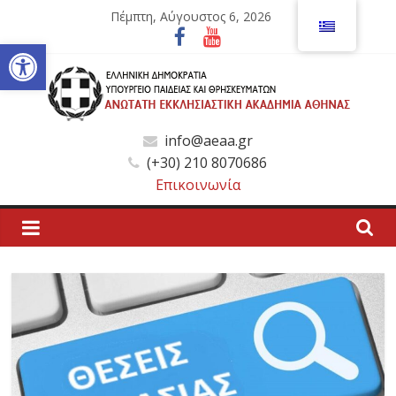
Μετάβαση
Πέμπτη, Αύγουστος 6, 2026
σε
Ανοίξτε τη γραμμή εργαλείων
περιεχόμενο
Ανώτατη
info@aeaa.gr
(+30) 210 8070686
Εκκλησιαστική
Επικοινωνία
Ακαδημία
Αθηνών
Ανώτατη
Εκκλησιαστική
Ακαδημία
Αθηνών