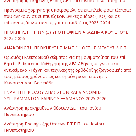
Ανάρτηση προκήρυξης θέσης ΔΕΠ του Ιονίου Πανεπιστημίου
Πρόγραμμα χορήγησης υποτροφιών σε επιμελείς φοιτητές/τριες
που ανήκουν σε ευπαθείς κοινωνικές ομάδες (ΕΚΟ) και σε
τρίτεκνους/πολύτεκνους για το ακαδ. έτος 2023-2024
ΠΡΟΚΗΡΥΞΗ ΤΡΙΩΝ (3) ΥΠΟΤΡΟΦΙΩΝ ΑΚΑΔΗΜΑΪΚΟΥ ΕΤΟΥΣ
2025-2026
ΑΝΑΚΟΙΝΩΣΗ ΠΡΟΚΗΡΥΞΗΣ ΜΙΑΣ (1) ΘΕΣΗΣ ΜΕΛΟΥΣ Δ.Ε.Π
Ορισμός Εκλεκτορικού σώματος για τη μονιμοποίηση του επί
θητεία Επίκουρου Καθηγητή της ΑΕΑ Αθήνας με γνωστικό
αντικείμενο «Τέχνη και τεχνικές της ορθόδοξης ζωγραφικής από
τους μέσους χρόνους ως και τη σύγχρονη εποχή» κ.
Κωνσταντίνου Βαφειάδη
ΕΝΑΡΞΗ ΠΕΡΙΟΔΟΥ ΔΗΛΩΣΕΩΝ ΚΑΙ ΔΙΑΝΟΜΗΣ
ΣΥΓΓΡΑΜΜΑΤΩΝ ΕΑΡΙΝΟΥ ΕΞΑΜΗΝΟΥ 2025-2026
Ανάρτηση προκηρύξεων θέσεων ΔΕΠ του Ιονίου
Πανεπιστημίου
Ανάρτηση Προκήρυξης θέσεων Ε.Τ.Ε.Π. του Ιονίου
Πανεπιστημίου