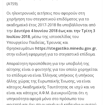
(Α΄159).
Οι ηλεκτρονικές αιτήσεις που αφορούν στη
χορήγηση του στεγαστικού επιδόματος για το
ακαδημαϊκό έτος 2017-2018 θα υποβάλλονται από
την
Δευτέρα 4 Ιουνίου 2018 έως και την Τρίτη 3
Ιουλίου 2018
, μέσω της ιστοσελίδας του
Υπουργείου Παιδείας, Έρευνας και
Θρησκευμάτων
https://stegastiko.minedu.gov.gr
,
στην ειδική εφαρμογή για το στεγαστικό επίδομα.
Απαραίτητη προϋπόθεση για την υποβολή της
αίτησης είναι ο φοιτητής για τον οποίο χορηγείται
το επίδομα να είναι Έλληνας υπήκοος ή υπήκοος
άλλης χώρας της Ευρωπαϊκής Ένωσης, να είναι
κάτοχος Ακαδημαϊκής Ταυτότητας σε ισχύ και να
είναι και κάτοχος Α.Φ.Μ. Διευκρινίζεται ότι η
υπηκοότητα αφορά μόνο στο πρόσωπο του
φοιτητή και όχι στων γονέων ή κηδεμόνων αυτού.