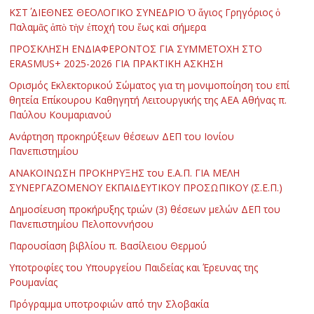
ΚΣΤ΄ ΔΙΕΘΝΕΣ ΘΕΟΛΟΓΙΚΟ ΣΥΝΕΔΡΙΟ Ὁ ἅγιος Γρηγόριος ὁ
Παλαμᾶς ἀπὸ τὴν ἐποχή του ἕως καὶ σήμερα
ΠΡΟΣΚΛΗΣΗ ΕΝΔΙΑΦΕΡΟΝΤΟΣ ΓΙΑ ΣΥΜΜΕΤΟΧΗ ΣΤΟ
ERASMUS+ 2025-2026 ΓΙΑ ΠΡΑΚΤΙΚΗ ΑΣΚΗΣΗ
Ορισμός Εκλεκτορικού Σώματος για τη μονιμοποίηση του επί
θητεία Επίκουρου Καθηγητή Λειτουργικής της ΑΕΑ Αθήνας π.
Παύλου Κουμαριανού
Ανάρτηση προκηρύξεων θέσεων ΔΕΠ του Ιονίου
Πανεπιστημίου
ΑΝΑΚΟΙΝΩΣΗ ΠΡΟΚΗΡΥΞΗΣ του Ε.Α.Π. ΓΙΑ ΜΕΛΗ
ΣΥΝΕΡΓΑΖΟΜΕΝΟΥ ΕΚΠΑΙΔΕΥΤΙΚΟΥ ΠΡΟΣΩΠΙΚΟΥ (Σ.Ε.Π.)
Δημοσίευση προκήρυξης τριών (3) θέσεων μελών ΔΕΠ του
Πανεπιστημίου Πελοποννήσου
Παρουσίαση βιβλίου π. Βασίλειου Θερμού
Υποτροφίες του Υπουργείου Παιδείας και Έρευνας της
Ρουμανίας
Πρόγραμμα υποτροφιών από την Σλοβακία