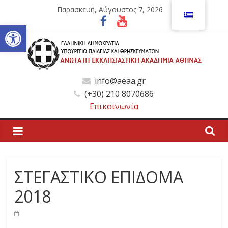
Μετάβαση
Παρασκευή, Αύγουστος 7, 2026
σε
Ανοίξτε τη γραμμή εργαλείων
περιεχόμενο
Ανώτατη
info@aeaa.gr
(+30) 210 8070686
Εκκλησιαστική
Επικοινωνία
Ακαδημία
Αθηνών
ΣΤΕΓΑΣΤΙΚΟ ΕΠΙΔΟΜΑ
Ανώτατη
2018
Εκκλησιαστική
Ακαδημία
Αθηνών