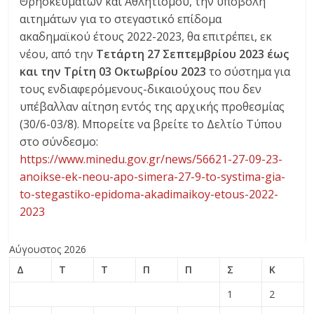
Θρησκευμάτων και Αθλητισμού, την υποβολή
αιτημάτων για το στεγαστικό επίδομα
ακαδημαϊκού έτους 2022-2023, θα επιτρέπει, εκ
νέου, από την
Τετάρτη 27 Σεπτεμβρίου 2023 έως
και την Τρίτη 03 Οκτωβρίου 2023
το σύστημα για
τους ενδιαφερόμενους-δικαιούχους που δεν
υπέβαλλαν αίτηση εντός της αρχικής προθεσμίας
(30/6-03/8). Μπορείτε να βρείτε το Δελτίο Τύπου
στο σύνδεσμο:
https://www.minedu.gov.gr/news/56621-27-09-23-
anoikse-ek-neou-apo-simera-27-9-to-systima-gia-
to-stegastiko-epidoma-akadimaikoy-etous-2022-
2023
Αύγουστος 2026
Δ
Τ
Τ
Π
Π
Σ
Κ
1
2