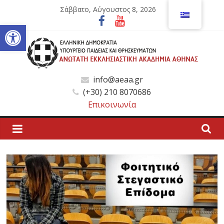
Μετάβαση
Σάββατο, Αύγουστος 8, 2026
σε
Ανοίξτε τη γραμμή εργαλείων
περιεχόμενο
Ανώτατη
info@aeaa.gr
(+30) 210 8070686
Εκκλησιαστική
Επικοινωνία
Ακαδημία
Αθηνών
Ανώτατη
Εκκλησιαστική
Ακαδημία
Αθηνών