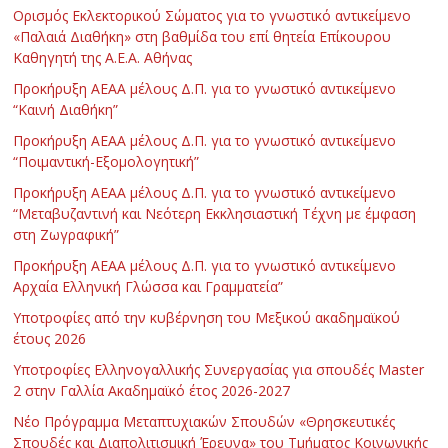
Ορισμός Εκλεκτορικού Σώματος για το γνωστικό αντικείμενο
«Παλαιά Διαθήκη» στη βαθμίδα του επί θητεία Επίκουρου
Καθηγητή της Α.Ε.Α. Αθήνας
Προκήρυξη ΑΕΑΑ μέλους Δ.Π. για το γνωστικό αντικείμενο
“Καινή Διαθήκη”
Προκήρυξη ΑΕΑΑ μέλους Δ.Π. για το γνωστικό αντικείμενο
“Ποιμαντική-Εξομολογητική”
Προκήρυξη ΑΕΑΑ μέλους Δ.Π. για το γνωστικό αντικείμενο
“Μεταβυζαντινή και Νεότερη Εκκλησιαστική Τέχνη με έμφαση
στη Ζωγραφική”
Προκήρυξη ΑΕΑΑ μέλους Δ.Π. για το γνωστικό αντικείμενο
Αρχαία Ελληνική Γλώσσα και Γραμματεία”
Υποτροφίες από την κυβέρνηση του Μεξικού ακαδημαϊκού
έτους 2026
Υποτροφίες Ελληνογαλλικής Συνεργασίας για σπουδές Master
2 στην Γαλλία Ακαδημαϊκό έτος 2026-2027
Νέο Πρόγραμμα Μεταπτυχιακών Σπουδών «Θρησκευτικές
Σπουδές και Διαπολιτισμική Έρευνα» του Τμήματος Κοινωνικής