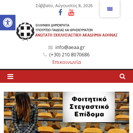
Μετάβαση
Σάββατο, Αύγουστος 8, 2026
σε
Ανοίξτε τη γραμμή εργαλείων
περιεχόμενο
Ανώτατη
info@aeaa.gr
(+30) 210 8070686
Εκκλησιαστική
Επικοινωνία
Ακαδημία
Αθηνών
Ανώτατη
Εκκλησιαστική
Ακαδημία
Αθηνών