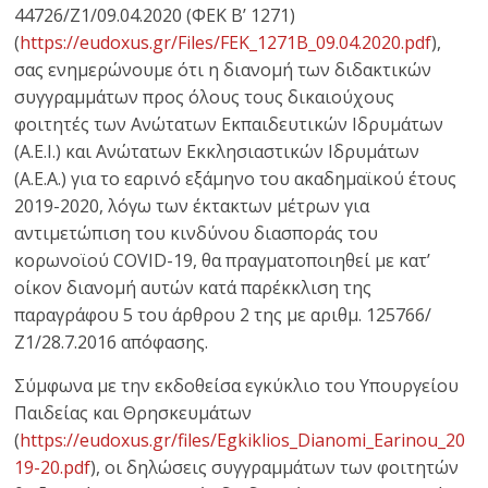
44726/Ζ1/09.04.2020 (ΦΕΚ Β’ 1271)
(
https://eudoxus.gr/Files/FEK_1271B_09.04.2020.pdf
),
σας ενημερώνουμε ότι η διανομή των διδακτικών
συγγραμμάτων προς όλους τους δικαιούχους
φοιτητές των Ανώτατων Εκπαιδευτικών Ιδρυμάτων
(Α.Ε.Ι.) και Ανώτατων Εκκλησιαστικών Ιδρυμάτων
(Α.Ε.Α.) για το εαρινό εξάμηνο του ακαδημαϊκού έτους
2019-2020, λόγω των έκτακτων μέτρων για
αντιμετώπιση του κινδύνου διασποράς του
κορωνοϊού COVID-19, θα πραγματοποιηθεί με κατ’
οίκον διανομή αυτών κατά παρέκκλιση της
παραγράφου 5 του άρθρου 2 της με αριθμ. 125766/
Ζ1/28.7.2016 απόφασης.
Σύμφωνα με την εκδοθείσα εγκύκλιο του Υπουργείου
Παιδείας και Θρησκευμάτων
(
https://eudoxus.gr/files/Egkiklios_Dianomi_Earinou_20
19-20.pdf
), οι δηλώσεις συγγραμμάτων των φοιτητών