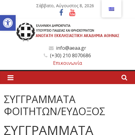
Μετάβαση
Σάββατο, Αύγουστος 8, 2026
σε
Ανοίξτε τη γραμμή εργαλείων
περιεχόμενο
Ανώτατη
info@aeaa.gr
(+30) 210 8070686
Εκκλησιαστική
Επικοινωνία
Ακαδημία
Αθηνών
ΣΥΓΓΡΑΜΜΑΤΑ
ΦΟΙΤΗΤΩΝ/ΕΥΔΟΞΟΣ
Ανώτατη
Εκκλησιαστική
ΣΥΓΓΡΑΜΜΑΤΑ
Ακαδημία
Αθηνών