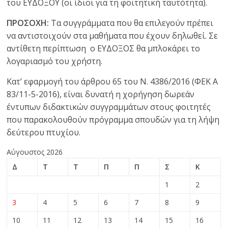
του ΕΥΔΟΞΟΥ (οι ίδιοι για τη φοιτητική ταυτότητα).
ΠΡΟΣΟΧΗ:
Τα συγγράμματα που θα επιλεγούν πρέπει
να αντιστοιχούν στα μαθήματα που έχουν δηλωθεί. Σε
αντίθετη περίπτωση ο ΕΥΔΟΞΟΣ θα μπλοκάρει το
λογαριασμό του χρήστη.
Κατ’ εφαρμογή του άρθρου 65 του Ν. 4386/2016 (ΦΕΚ Α
83/11-5-2016), είναι δυνατή η χορήγηση δωρεάν
έντυπων διδακτικών συγγραμμάτων στους φοιτητές
που παρακολουθούν πρόγραμμα σπουδών για τη λήψη
δεύτερου πτυχίου.
Αύγουστος 2026
Δ
Τ
Τ
Π
Π
Σ
Κ
1
2
3
4
5
6
7
8
9
10
11
12
13
14
15
16