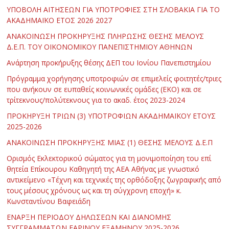
ΥΠΟΒΟΛΗ ΑΙΤΗΣΕΩΝ ΓΙΑ ΥΠΟΤΡΟΦΙΕΣ ΣΤΗ ΣΛΟΒΑΚΙΑ ΓΙΑ ΤΟ
ΑΚΑΔΗΜΑΪΚΟ ΕΤΟΣ 2026 2027
ΑΝΑΚΟΙΝΩΣΗ ΠΡΟΚΗΡΥΞΗΣ ΠΛΗΡΩΣΗΣ ΘΕΣΗΣ ΜΕΛΟΥΣ
Δ.Ε.Π. ΤΟΥ ΟΙΚΟΝΟΜΙΚΟΥ ΠΑΝΕΠΙΣΤΗΜΙΟΥ ΑΘΗΝΩΝ
Ανάρτηση προκήρυξης θέσης ΔΕΠ του Ιονίου Πανεπιστημίου
Πρόγραμμα χορήγησης υποτροφιών σε επιμελείς φοιτητές/τριες
που ανήκουν σε ευπαθείς κοινωνικές ομάδες (ΕΚΟ) και σε
τρίτεκνους/πολύτεκνους για το ακαδ. έτος 2023-2024
ΠΡΟΚΗΡΥΞΗ ΤΡΙΩΝ (3) ΥΠΟΤΡΟΦΙΩΝ ΑΚΑΔΗΜΑΪΚΟΥ ΕΤΟΥΣ
2025-2026
ΑΝΑΚΟΙΝΩΣΗ ΠΡΟΚΗΡΥΞΗΣ ΜΙΑΣ (1) ΘΕΣΗΣ ΜΕΛΟΥΣ Δ.Ε.Π
Ορισμός Εκλεκτορικού σώματος για τη μονιμοποίηση του επί
θητεία Επίκουρου Καθηγητή της ΑΕΑ Αθήνας με γνωστικό
αντικείμενο «Τέχνη και τεχνικές της ορθόδοξης ζωγραφικής από
τους μέσους χρόνους ως και τη σύγχρονη εποχή» κ.
Κωνσταντίνου Βαφειάδη
ΕΝΑΡΞΗ ΠΕΡΙΟΔΟΥ ΔΗΛΩΣΕΩΝ ΚΑΙ ΔΙΑΝΟΜΗΣ
ΣΥΓΓΡΑΜΜΑΤΩΝ ΕΑΡΙΝΟΥ ΕΞΑΜΗΝΟΥ 2025-2026