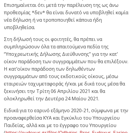
Επισημαίνεται ότι μετά την παρέλευση της ως άνω
προθεσμίας *δεν* θα είναι δυνατό να υποβληθεί καμία
νέα δήλωση ή να τροποποιηθεί κάποια ήδη
υποβληθείσα.
Στη δήλωσή τους οι φοιτητές, θα πρέπει να
συμπληρώσουν όλα τα απαιτούμενα πεδία της
“Υποχρεωτικής Δήλωσης Διεύθυνσης” για την κατ’
οίκον παράδοση των συγγραμμάτων που θα επιλέξουν.
Η κατ’οίκον παράδοση των δηλωθέντων
συγγραμμάτων από τους εκδοτικούς οίκους, μέσω
εταιρειών ταχυμεταφοράς ή/και με δικά τους μέσα θα
ξεκινήσει την Τρίτη 06 Απριλίου 2021 και θα
ολοκληρωθεί την Δευτέρα 24 Μαίου 2021.
Ειδικά για το εαρινό εξάμηνο 2020-21, σύμφωνα με την
προαναφερθείσα ΚΥΑ και Εγκύκλιο του Υπουργείου
Παιδείας, αλλά και με το έγγραφο του Υπουργείου
(
https://eudoxus.gr/files/Odhgies_Pros_Eudoxus_Earino