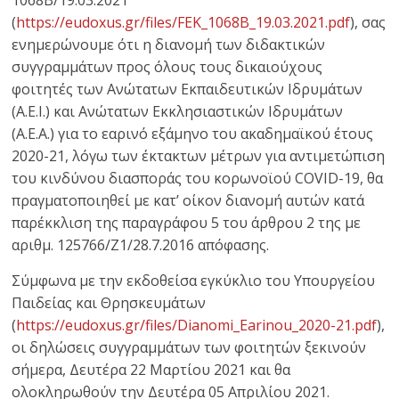
1068B/19.03.2021
(
https://eudoxus.gr/files/FEK_1068B_19.03.2021.pdf
), σας
ενημερώνουμε ότι η διανομή των διδακτικών
συγγραμμάτων προς όλους τους δικαιούχους
φοιτητές των Ανώτατων Εκπαιδευτικών Ιδρυμάτων
(Α.Ε.Ι.) και Ανώτατων Εκκλησιαστικών Ιδρυμάτων
(Α.Ε.Α.) για το εαρινό εξάμηνο του ακαδημαϊκού έτους
2020-21, λόγω των έκτακτων μέτρων για αντιμετώπιση
του κινδύνου διασποράς του κορωνοϊού COVID-19, θα
πραγματοποιηθεί με κατ’ οίκον διανομή αυτών κατά
παρέκκλιση της παραγράφου 5 του άρθρου 2 της με
αριθμ. 125766/Ζ1/28.7.2016 απόφασης.
Σύμφωνα με την εκδοθείσα εγκύκλιο του Υπουργείου
Παιδείας και Θρησκευμάτων
(
https://eudoxus.gr/files/Dianomi_Earinou_2020-21.pdf
),
οι δηλώσεις συγγραμμάτων των φοιτητών ξεκινούν
σήμερα, Δευτέρα 22 Μαρτίου 2021 και θα
ολοκληρωθούν την Δευτέρα 05 Απριλίου 2021.