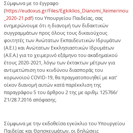
Σύμφωνα με το έγγραφο
(
https://eudoxus.gr/Files/Egkiklios_Dianomi_Xeimerinou
_2020-21.pdf
) του Υπουργείου Παιδείας, σας
ενημερώνουμε ότι η διανομή των διδακτικών
συγγραμμάτων προς όλους τους δικαιούχους
φοιτητές των Ανώτατων Εκπαιδευτικών Ιδρυμάτων
(Α.Ε.Ι.) και Ανώτατων Εκκλησιαστικών Ιδρυμάτων
(Α.Ε.Α.) για το χειμερινό εξάμηνο του ακαδημαϊκού
έτους 2020-2021, λόγω των έκτακτων μέτρων για
αντιμετώπιση του κινδύνου διασποράς του
κορωνοϊού COVID-19, θα πραγματοποιηθεί με κατ’
οίκον διανομή αυτών κατά παρέκκλιση της
παραγράφου 5 του άρθρου 2 της με αριθμ. 125766/
Ζ1/28.7.2016 απόφασης.
Σύμφωνα με την εκδοθείσα εγκύκλιο του Υπουργείου
Παιδείας και Θρησκευμάτων, οι δηλώσεις