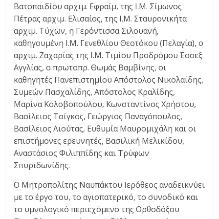
Βατοπαιδίου αρχιμ. Εφραίμ, της Ι.Μ. Σίμωνος
Πέτρας αρχιμ. Ελισαίος, της Ι.Μ. Σταυρονικήτα
αρχιμ. Τύχων, η Γερόντισσα Σιλουανή,
καθηγουμένη Ι.Μ. Γενεθλίου Θεοτόκου (Πελαγία), ο
αρχιμ. Ζαχαρίας της Ι.Μ. Τιμίου Προδρόμου Έσσεξ
Αγγλίας, ο πρωτοπρ. Θωμάς Βαμβίνης, οι
καθηγητές Πανεπιστημίου Απόστολος Νικολαΐδης,
Συμεών Πασχαλίδης, Απόστολος Κραλίδης,
Μαρίνα Κολοβοπούλου, Κωνσταντίνος Χρήστου,
Βασίλειος Τσίγκος, Γεώργιος Παναγόπουλος,
Βασίλειος Λιούτας, Ευθυμία Μαυρομιχάλη και οι
επιστήμονες ερευνητές, Βασιλική Μελικίδου,
Αναστάσιος Φιλιππίδης και Τρύφων
Σπυριδωνίδης.
Ο Μητροπολίτης Ναυπάκτου Ιερόθεος αναδεικνύει
με το έργο του, το αγιοπατερικό, το συνοδικό και
το υμνολογικό περιεχόμενο της Ορθοδόξου