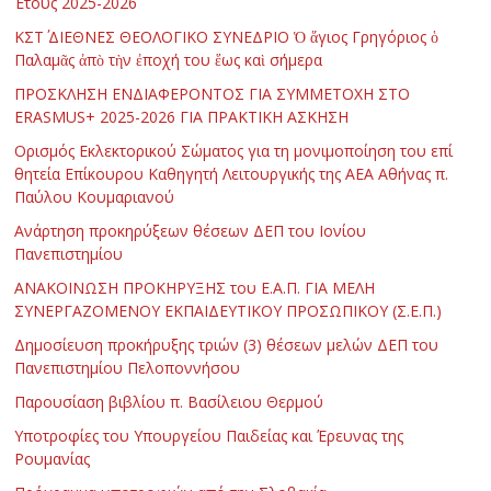
Έτους 2025-2026
ΚΣΤ΄ ΔΙΕΘΝΕΣ ΘΕΟΛΟΓΙΚΟ ΣΥΝΕΔΡΙΟ Ὁ ἅγιος Γρηγόριος ὁ
Παλαμᾶς ἀπὸ τὴν ἐποχή του ἕως καὶ σήμερα
ΠΡΟΣΚΛΗΣΗ ΕΝΔΙΑΦΕΡΟΝΤΟΣ ΓΙΑ ΣΥΜΜΕΤΟΧΗ ΣΤΟ
ERASMUS+ 2025-2026 ΓΙΑ ΠΡΑΚΤΙΚΗ ΑΣΚΗΣΗ
Ορισμός Εκλεκτορικού Σώματος για τη μονιμοποίηση του επί
θητεία Επίκουρου Καθηγητή Λειτουργικής της ΑΕΑ Αθήνας π.
Παύλου Κουμαριανού
Ανάρτηση προκηρύξεων θέσεων ΔΕΠ του Ιονίου
Πανεπιστημίου
ΑΝΑΚΟΙΝΩΣΗ ΠΡΟΚΗΡΥΞΗΣ του Ε.Α.Π. ΓΙΑ ΜΕΛΗ
ΣΥΝΕΡΓΑΖΟΜΕΝΟΥ ΕΚΠΑΙΔΕΥΤΙΚΟΥ ΠΡΟΣΩΠΙΚΟΥ (Σ.Ε.Π.)
Δημοσίευση προκήρυξης τριών (3) θέσεων μελών ΔΕΠ του
Πανεπιστημίου Πελοποννήσου
Παρουσίαση βιβλίου π. Βασίλειου Θερμού
Υποτροφίες του Υπουργείου Παιδείας και Έρευνας της
Ρουμανίας