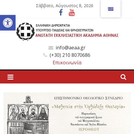
Μετάβαση
Σάββατο, Αύγουστος 8, 2026
σε
Ανοίξτε τη γραμμή εργαλείων
περιεχόμενο
Ανώτατη
info@aeaa.gr
(+30) 210 8070686
Εκκλησιαστική
Επικοινωνία
Ακαδημία
Αθηνών
Ανώτατη
Εκκλησιαστική
Ακαδημία
Αθηνών