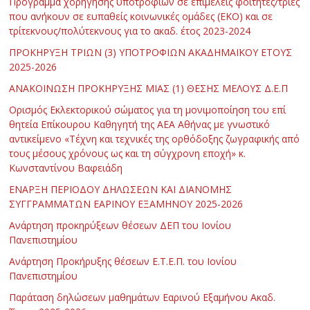
Πρόγραμμα χορήγησης υποτροφιών σε επιμελείς φοιτητές/τριες
που ανήκουν σε ευπαθείς κοινωνικές ομάδες (ΕΚΟ) και σε
τρίτεκνους/πολύτεκνους για το ακαδ. έτος 2023-2024
ΠΡΟΚΗΡΥΞΗ ΤΡΙΩΝ (3) ΥΠΟΤΡΟΦΙΩΝ ΑΚΑΔΗΜΑΪΚΟΥ ΕΤΟΥΣ
2025-2026
ΑΝΑΚΟΙΝΩΣΗ ΠΡΟΚΗΡΥΞΗΣ ΜΙΑΣ (1) ΘΕΣΗΣ ΜΕΛΟΥΣ Δ.Ε.Π
Ορισμός Εκλεκτορικού σώματος για τη μονιμοποίηση του επί
θητεία Επίκουρου Καθηγητή της ΑΕΑ Αθήνας με γνωστικό
αντικείμενο «Τέχνη και τεχνικές της ορθόδοξης ζωγραφικής από
τους μέσους χρόνους ως και τη σύγχρονη εποχή» κ.
Κωνσταντίνου Βαφειάδη
ΕΝΑΡΞΗ ΠΕΡΙΟΔΟΥ ΔΗΛΩΣΕΩΝ ΚΑΙ ΔΙΑΝΟΜΗΣ
ΣΥΓΓΡΑΜΜΑΤΩΝ ΕΑΡΙΝΟΥ ΕΞΑΜΗΝΟΥ 2025-2026
Ανάρτηση προκηρύξεων θέσεων ΔΕΠ του Ιονίου
Πανεπιστημίου
Ανάρτηση Προκήρυξης θέσεων Ε.Τ.Ε.Π. του Ιονίου
Πανεπιστημίου
Παράταση δηλώσεων μαθημάτων Εαρινού Εξαμήνου Ακαδ.