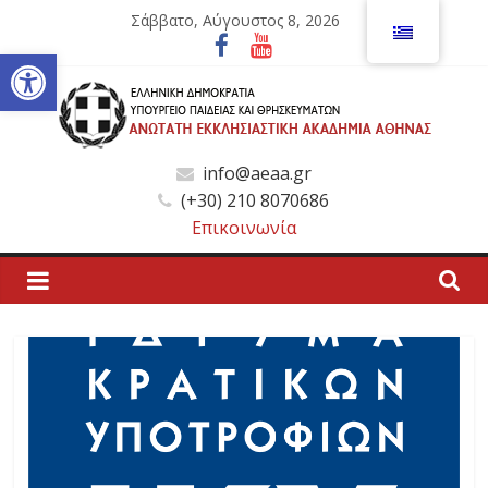
Μετάβαση
Σάββατο, Αύγουστος 8, 2026
σε
Ανοίξτε τη γραμμή εργαλείων
περιεχόμενο
Ανώτατη
info@aeaa.gr
(+30) 210 8070686
Εκκλησιαστική
Επικοινωνία
Ακαδημία
Αθηνών
Ανώτατη
Εκκλησιαστική
Ακαδημία
Αθηνών