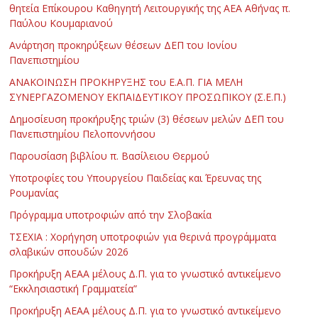
θητεία Επίκουρου Καθηγητή Λειτουργικής της ΑΕΑ Αθήνας π.
Παύλου Κουμαριανού
Ανάρτηση προκηρύξεων θέσεων ΔΕΠ του Ιονίου
Πανεπιστημίου
ΑΝΑΚΟΙΝΩΣΗ ΠΡΟΚΗΡΥΞΗΣ του Ε.Α.Π. ΓΙΑ ΜΕΛΗ
ΣΥΝΕΡΓΑΖΟΜΕΝΟΥ ΕΚΠΑΙΔΕΥΤΙΚΟΥ ΠΡΟΣΩΠΙΚΟΥ (Σ.Ε.Π.)
Δημοσίευση προκήρυξης τριών (3) θέσεων μελών ΔΕΠ του
Πανεπιστημίου Πελοποννήσου
Παρουσίαση βιβλίου π. Βασίλειου Θερμού
Υποτροφίες του Υπουργείου Παιδείας και Έρευνας της
Ρουμανίας
Πρόγραμμα υποτροφιών από την Σλοβακία
ΤΣΕΧΙΑ : Χορήγηση υποτροφιών για θερινά προγράμματα
σλαβικών σπουδών 2026
Προκήρυξη ΑΕΑΑ μέλους Δ.Π. για το γνωστικό αντικείμενο
“Εκκλησιαστική Γραμματεία”
Προκήρυξη ΑΕΑΑ μέλους Δ.Π. για το γνωστικό αντικείμενο