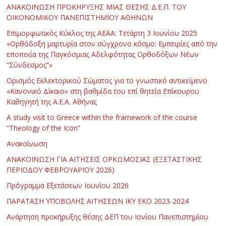
ΑΝΑΚΟΙΝΩΣΗ ΠΡΟΚΗΡΥΞΗΣ ΜΙΑΣ ΘΕΣΗΣ Δ.Ε.Π. ΤΟΥ
ΟΙΚΟΝΟΜΙΚΟΥ ΠΑΝΕΠΙΣΤΗΜΙΟΥ ΑΘΗΝΩΝ
Επιμορφωτικός Κύκλος της ΑΕΑΑ: Τετάρτη 3 Ιουνίου 2025
«Ορθόδοξη μαρτυρία στον σύγχρονο κόσμο: Εμπειρίες από την
εποποιία της Παγκόσμιας Αδελφότητας Ορθοδόξων Νέων
“Σύνδεσμος”»
Ορισμός Εκλεκτορικού Σώματος για το γνωστικό αντικείμενο
«Κανονικό Δίκαιο» στη βαθμίδα του επί θητεία Επίκουρου
Καθηγητή της Α.Ε.Α. Αθήνας
Α study visit to Greece within the framework of the course
“Theology of the Icon”
Ανακοίνωση
ΑΝΑΚΟΙΝΩΣΗ ΓΙΑ ΑΙΤΗΣΕΙΣ ΟΡΚΩΜΟΣΙΑΣ (ΕΞΕΤΑΣΤΙΚΗΣ
ΠΕΡΙΟΔΟΥ ΦΕΒΡΟΥΑΡΙΟΥ 2026)
Πρόγραμμα Εξετάσεων Ιουνίου 2026
ΠΑΡΑΤΑΣΗ ΥΠΟΒΟΛΗΣ ΑΙΤΗΣΕΩΝ ΙΚΥ ΕΚΟ 2023-2024
Ανάρτηση προκήρυξης θέσης ΔΕΠ του Ιονίου Πανεπιστημίου