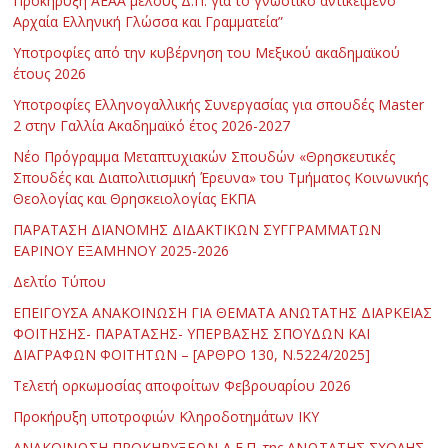
Προκήρυξη ΑΕΑΑ μέλους Δ.Π. για το γνωστικό αντικείμενο
Αρχαία Ελληνική Γλώσσα και Γραμματεία”
Υποτροφίες από την κυβέρνηση του Μεξικού ακαδημαϊκού
έτους 2026
Υποτροφίες Ελληνογαλλικής Συνεργασίας για σπουδές Master
2 στην Γαλλία Ακαδημαϊκό έτος 2026-2027
Νέο Πρόγραμμα Μεταπτυχιακών Σπουδών «Θρησκευτικές
Σπουδές και Διαπολιτισμική Έρευνα» του Τμήματος Κοινωνικής
Θεολογίας και Θρησκειολογίας ΕΚΠΑ
ΠΑΡΑΤΑΣΗ ΔΙΑΝΟΜΗΣ ΔΙΔΑΚΤΙΚΩΝ ΣΥΓΓΡΑΜΜΑΤΩΝ
ΕΑΡΙΝΟΥ ΕΞΑΜΗΝΟΥ 2025-2026
Δελτίο Τύπου
ΕΠΕΙΓΟΥΣΑ ΑΝΑΚΟΙΝΩΣΗ ΓΙΑ ΘΕΜΑΤΑ ΑΝΩΤΑΤΗΣ ΔΙΑΡΚΕΙΑΣ
ΦΟΙΤΗΣΗΣ- ΠΑΡΑΤΑΣΗΣ- ΥΠΕΡΒΑΣΗΣ ΣΠΟΥΔΩΝ ΚΑΙ
ΔΙΑΓΡΑΦΩΝ ΦΟΙΤΗΤΩΝ – [ΑΡΘΡΟ 130, Ν.5224/2025]
Τελετή ορκωμοσίας αποφοίτων Φεβρουαρίου 2026
Προκήρυξη υποτροφιών Κληροδοτημάτων ΙΚΥ
ΑΝΑΚΟΙΝΩΣΗ ΠΡΟΚΗΡΥΞΕΩΝ Δ.Ε.Π. της ΑΝΩΤΑΤΗΣ ΣΧΟΛΗΣ