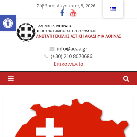
Μετάβαση
Σάββατο, Αύγουστος 8, 2026
σε
Ανοίξτε τη γραμμή εργαλείων
περιεχόμενο
Ανώτατη
info@aeaa.gr
(+30) 210 8070686
Εκκλησιαστική
Επικοινωνία
Ακαδημία
Αθηνών
Ανώτατη
Εκκλησιαστική
Ακαδημία
Αθηνών