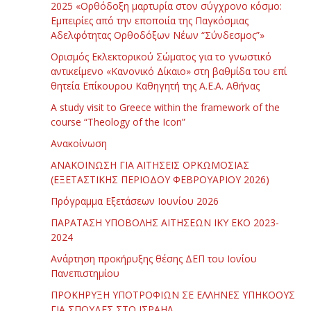
2025 «Ορθόδοξη μαρτυρία στον σύγχρονο κόσμο:
Εμπειρίες από την εποποιία της Παγκόσμιας
Αδελφότητας Ορθοδόξων Νέων “Σύνδεσμος”»
Ορισμός Εκλεκτορικού Σώματος για το γνωστικό
αντικείμενο «Κανονικό Δίκαιο» στη βαθμίδα του επί
θητεία Επίκουρου Καθηγητή της Α.Ε.Α. Αθήνας
Α study visit to Greece within the framework of the
course “Theology of the Icon”
Ανακοίνωση
ΑΝΑΚΟΙΝΩΣΗ ΓΙΑ ΑΙΤΗΣΕΙΣ ΟΡΚΩΜΟΣΙΑΣ
(ΕΞΕΤΑΣΤΙΚΗΣ ΠΕΡΙΟΔΟΥ ΦΕΒΡΟΥΑΡΙΟΥ 2026)
Πρόγραμμα Εξετάσεων Ιουνίου 2026
ΠΑΡΑΤΑΣΗ ΥΠΟΒΟΛΗΣ ΑΙΤΗΣΕΩΝ ΙΚΥ ΕΚΟ 2023-
2024
Ανάρτηση προκήρυξης θέσης ΔΕΠ του Ιονίου
Πανεπιστημίου
ΠΡΟΚΗΡΥΞΗ ΥΠΟΤΡΟΦΙΩΝ ΣΕ ΕΛΛΗΝΕΣ ΥΠΗΚΟΟΥΣ
ΓΙΑ ΣΠΟΥΔΕΣ ΣΤΟ ΙΣΡΑΗΛ