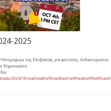
024-2025
ποτροφιών της Σλοβακίας. για φοιτητές, διδακτορικούς
ύς δημιουργού.
εδώ:
loads/2024/10/cea5cea0ce9fcea4cea1ce9fcea6ce99ce95cea3