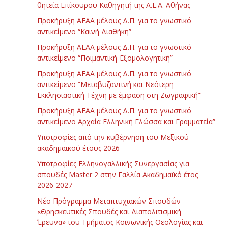
θητεία Επίκουρου Καθηγητή της Α.Ε.Α. Αθήνας
Προκήρυξη ΑΕΑΑ μέλους Δ.Π. για το γνωστικό
αντικείμενο “Καινή Διαθήκη”
Προκήρυξη ΑΕΑΑ μέλους Δ.Π. για το γνωστικό
αντικείμενο “Ποιμαντική-Εξομολογητική”
Προκήρυξη ΑΕΑΑ μέλους Δ.Π. για το γνωστικό
αντικείμενο “Μεταβυζαντινή και Νεότερη
Εκκλησιαστική Τέχνη με έμφαση στη Ζωγραφική”
Προκήρυξη ΑΕΑΑ μέλους Δ.Π. για το γνωστικό
αντικείμενο Αρχαία Ελληνική Γλώσσα και Γραμματεία”
Υποτροφίες από την κυβέρνηση του Μεξικού
ακαδημαϊκού έτους 2026
Υποτροφίες Ελληνογαλλικής Συνεργασίας για
σπουδές Master 2 στην Γαλλία Ακαδημαϊκό έτος
2026-2027
Νέο Πρόγραμμα Μεταπτυχιακών Σπουδών
«Θρησκευτικές Σπουδές και Διαπολιτισμική
Έρευνα» του Τμήματος Κοινωνικής Θεολογίας και