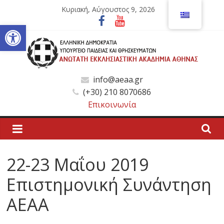
Μετάβαση
Κυριακή, Αύγουστος 9, 2026
σε
Ανοίξτε τη γραμμή εργαλείων
περιεχόμενο
Ανώτατη
info@aeaa.gr
(+30) 210 8070686
Εκκλησιαστική
Επικοινωνία
Ακαδημία
Αθηνών
22-23 Μαΐου 2019
Επιστημονική Συνάντηση
Ανώτατη
Εκκλησιαστική
ΑΕΑΑ
Ακαδημία
Αθηνών