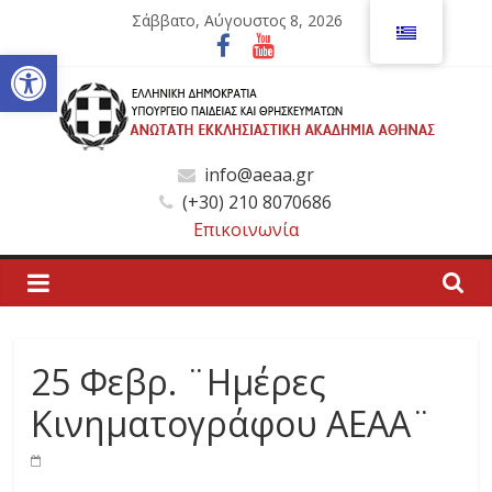
Μετάβαση
Σάββατο, Αύγουστος 8, 2026
σε
Ανοίξτε τη γραμμή εργαλείων
περιεχόμενο
Ανώτατη
info@aeaa.gr
(+30) 210 8070686
Εκκλησιαστική
Επικοινωνία
Ακαδημία
Αθηνών
25 Φεβρ. ¨Ημέρες
Ανώτατη
Κινηματογράφου ΑΕΑΑ¨
Εκκλησιαστική
Ακαδημία
Αθηνών