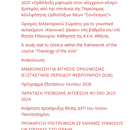
2025 «Ορθόδοξη μαρτυρία στον σύγχρονο κόσμο:
Εμπειρίες από την εποποιία της Παγκόσμιας
Αδελφότητας Ορθοδόξων Νέων “Σύνδεσμος”»
Ορισμός Εκλεκτορικού Σώματος για το γνωστικό
αντικείμενο «Κανονικό Δίκαιο» στη βαθμίδα του επί
θητεία Επίκουρου Καθηγητή της Α.Ε.Α. Αθήνας
Α study visit to Greece within the framework of the
course “Theology of the Icon”
Ανακοίνωση
ΑΝΑΚΟΙΝΩΣΗ ΓΙΑ ΑΙΤΗΣΕΙΣ ΟΡΚΩΜΟΣΙΑΣ
(ΕΞΕΤΑΣΤΙΚΗΣ ΠΕΡΙΟΔΟΥ ΦΕΒΡΟΥΑΡΙΟΥ 2026)
Πρόγραμμα Εξετάσεων Ιουνίου 2026
ΠΑΡΑΤΑΣΗ ΥΠΟΒΟΛΗΣ ΑΙΤΗΣΕΩΝ ΙΚΥ ΕΚΟ 2023-
2024
Ανάρτηση προκήρυξης θέσης ΔΕΠ του Ιονίου
Πανεπιστημίου
ΠΡΟΚΗΡΥΞΗ ΥΠΟΤΡΟΦΙΩΝ ΣΕ ΕΛΛΗΝΕΣ ΥΠΗΚΟΟΥΣ
ΓΙΑ ΣΠΟΥΔΕΣ ΣΤΟ ΙΣΡΑΗΛ