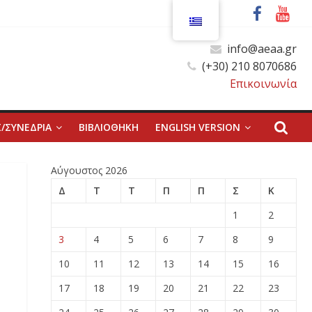
info@aeaa.gr
(+30) 210 8070686
Επικοινωνία
/ΣΥΝΕΔΡΙΑ
ΒΙΒΛΙΟΘΗΚΗ
ENGLISH VERSION
Αύγουστος 2026
Δ
Τ
Τ
Π
Π
Σ
Κ
1
2
3
4
5
6
7
8
9
10
11
12
13
14
15
16
17
18
19
20
21
22
23