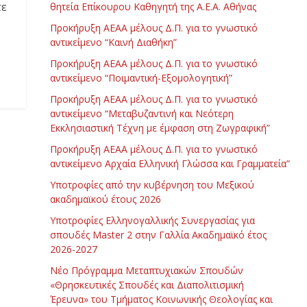
τε
θητεία Επίκουρου Καθηγητή της Α.Ε.Α. Αθήνας
Προκήρυξη ΑΕΑΑ μέλους Δ.Π. για το γνωστικό
αντικείμενο “Καινή Διαθήκη”
Προκήρυξη ΑΕΑΑ μέλους Δ.Π. για το γνωστικό
αντικείμενο “Ποιμαντική-Εξομολογητική”
Προκήρυξη ΑΕΑΑ μέλους Δ.Π. για το γνωστικό
αντικείμενο “Μεταβυζαντινή και Νεότερη
Εκκλησιαστική Τέχνη με έμφαση στη Ζωγραφική”
Προκήρυξη ΑΕΑΑ μέλους Δ.Π. για το γνωστικό
αντικείμενο Αρχαία Ελληνική Γλώσσα και Γραμματεία”
Υποτροφίες από την κυβέρνηση του Μεξικού
ακαδημαϊκού έτους 2026
Υποτροφίες Ελληνογαλλικής Συνεργασίας για
σπουδές Master 2 στην Γαλλία Ακαδημαϊκό έτος
2026-2027
Νέο Πρόγραμμα Μεταπτυχιακών Σπουδών
«Θρησκευτικές Σπουδές και Διαπολιτισμική
Έρευνα» του Τμήματος Κοινωνικής Θεολογίας και