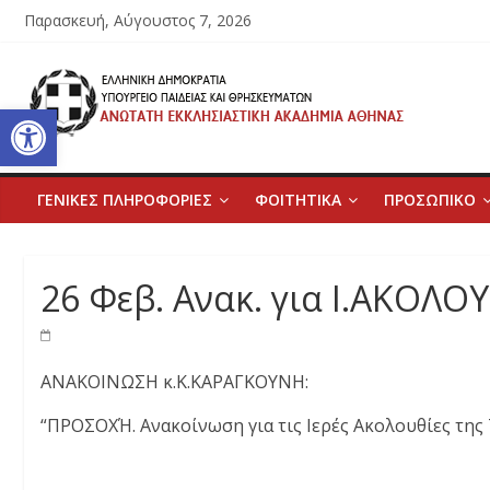
Μετάβαση
Παρασκευή, Αύγουστος 7, 2026
σε
περιεχόμενο
Ανώτατη
Ανοίξτε τη γραμμή εργαλείων
Εκκλησιαστική
Ακαδημία
ΓΕΝΙΚΕΣ ΠΛΗΡΟΦΟΡΙΕΣ
ΦΟΙΤΗΤΙΚΑ
ΠΡΟΣΩΠΙΚΟ
Αθηνών
26 Φεβ. Ανακ. για Ι.ΑΚΟΛΟ
Ανώτατη
Εκκλησιαστική
Ακαδημία
ΑΝΑΚΟΙΝΩΣΗ κ.Κ.ΚΑΡΑΓΚΟΥΝΗ:
Αθηνών
“ΠΡΟΣΟΧΉ. Ανακοίνωση για τις Ιερές Ακολουθίες της 