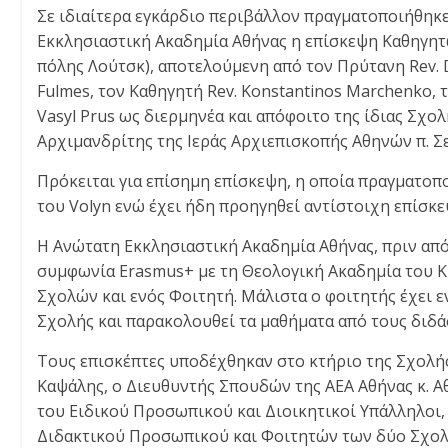
Σε ιδιαίτερα εγκάρδιο περιβάλλον πραγματοποιήθηκ
Εκκλησιαστική Ακαδημία Αθήνας η επίσκεψη Καθηγητ
πόλης Λούτσκ), αποτελούμενη από τον Πρύτανη Rev. Dr
Fulmes, τον Καθηγητή Rev. Konstantinos Marchenko, 
Vasyl Prus ως διερμηνέα και απόφοιτο της ίδιας Σχ
Αρχιμανδρίτης της Ιεράς Αρχιεπισκοπής Αθηνών π. Σε
Πρόκειται για επίσημη επίσκεψη, η οποία πραγματοπ
του Volyn ενώ έχει ήδη προηγηθεί αντίστοιχη επίσκ
Η Ανώτατη Εκκλησιαστική Ακαδημία Αθήνας, πριν από
συμφωνία Erasmus+ με τη Θεολογική Ακαδημία του 
Σχολών και ενός Φοιτητή. Μάλιστα ο φοιτητής έχει ε
Σχολής και παρακολουθεί τα μαθήματα από τους διδά
Τους επισκέπτες υποδέχθηκαν στο κτήριο της Σχολής
Καψάλης, ο Διευθυντής Σπουδών της ΑΕΑ Αθήνας κ. 
του Ειδικού Προσωπικού και Διοικητικοί Υπάλληλοι
Διδακτικού Προσωπικού και Φοιτητών των δύο Σχολώ