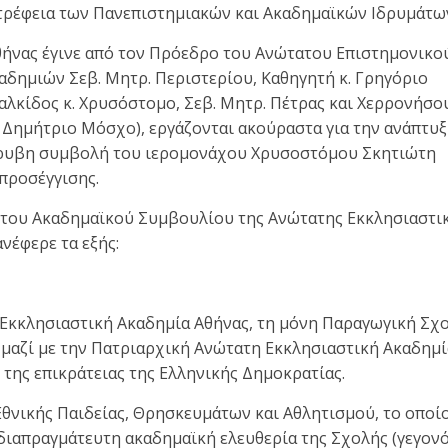
τρέφεια των Πανεπιστημιακών και Ακαδημαϊκών Ιδρυμάτω
ήνας έγινε από τον Πρόεδρο του Ανώτατου Επιστημονικο
δημιών Σεβ. Μητρ. Περιστερίου, Καθηγητή κ. Γρηγόριο
Χαλκίδος κ. Χρυσόστομο, Σεβ. Μητρ. Πέτρας και Χερρονήσου
. Δημήτριο Μόσχο), εργάζονται ακούραστα για την ανάπτυ
όρυβη συμβολή του ιερομονάχου Χρυσοστόμου Σκητιώτη
προσέγγισης.
του Ακαδημαϊκού Συμβουλίου της Ανώτατης Εκκλησιαστι
νέφερε τα εξής:
Εκκλησιαστική Ακαδημία Αθήνας, τη μόνη Παραγωγική Σχ
 μαζί με την Πατριαρχική Ανώτατη Εκκλησιαστική Ακαδημί
της επικράτειας της Ελληνικής Δημοκρατίας.
Εθνικής Παιδείας, Θρησκευμάτων και Αθλητισμού, το οποί
αδιαπραγμάτευτη ακαδημαϊκή ελευθερία της Σχολής (γεγον