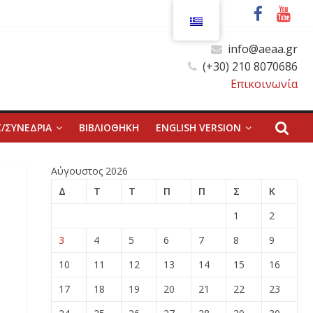
info@aeaa.gr
(+30) 210 8070686
Επικοινωνία
/ΣΥΝΕΔΡΙΑ
ΒΙΒΛΙΟΘΗΚΗ
ENGLISH VERSION
Αύγουστος 2026
Δ
Τ
Τ
Π
Π
Σ
Κ
1
2
3
4
5
6
7
8
9
10
11
12
13
14
15
16
17
18
19
20
21
22
23