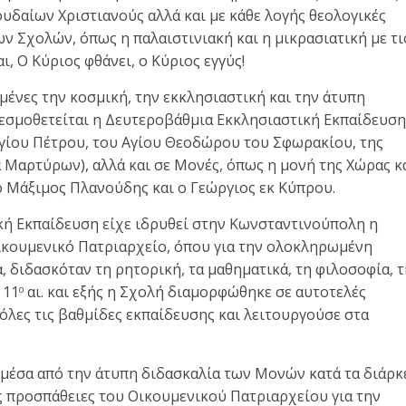
ουδαίων Χριστιανούς αλλά και με κάθε λογής θεολογικές
ν Σχολών, όπως η παλαιστινιακή και η μικρασιατική με τι
, Ο Κύριος φθάνει, ο Κύριος εγγύς!
μένες την κοσμική, την εκκλησιαστική και την άτυπη
 θεσμοθετείται η Δευτεροβάθμια Εκκλησιαστική Εκπαίδευση
Αγίου Πέτρου, του Αγίου Θεοδώρου του Σφωρακίου, της
Μαρτύρων), αλλά και σε Μονές, όπως η μονή της Χώρας κ
 ο Μάξιμος Πλανούδης και ο Γεώργιος εκ Κύπρου.
ή Εκπαίδευση είχε ιδρυθεί στην Κωνσταντινούπολη η
ικουμενικό Πατριαρχείο, όπου για την ολοκληρωμένη
α, διδασκόταν τη ρητορική, τα μαθηματικά, τη φιλοσοφία, 
 11
αι. και εξής η Σχολή διαμορφώθηκε σε αυτοτελές
ο
όλες τις βαθμίδες εκπαίδευσης και λειτουργούσε στα
μέσα από την άτυπη διδασκαλία των Μονών κατά τα διάρκ
ς προσπάθειες του Οικουμενικού Πατριαρχείου για την