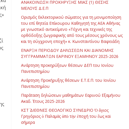
ικά
ΑΝΑΚΟΙΝΩΣΗ ΠΡΟΚΗΡΥΞΗΣ ΜΙΑΣ (1) ΘΕΣΗΣ
ική
ΜΕΛΟΥΣ Δ.Ε.Π
ς»
Ορισμός Εκλεκτορικού σώματος για τη μονιμοποίηση
του επί θητεία Επίκουρου Καθηγητή της ΑΕΑ Αθήνας
με γνωστικό αντικείμενο «Τέχνη και τεχνικές της
ορθόδοξης ζωγραφικής από τους μέσους χρόνους ως
ζί
και τη σύγχρονη εποχή» κ. Κωνσταντίνου Βαφειάδη
ος
ΕΝΑΡΞΗ ΠΕΡΙΟΔΟΥ ΔΗΛΩΣΕΩΝ ΚΑΙ ΔΙΑΝΟΜΗΣ
ΣΥΓΓΡΑΜΜΑΤΩΝ ΕΑΡΙΝΟΥ ΕΞΑΜΗΝΟΥ 2025-2026
Ανάρτηση προκηρύξεων θέσεων ΔΕΠ του Ιονίου
Πανεπιστημίου
Ανάρτηση Προκήρυξης θέσεων Ε.Τ.Ε.Π. του Ιονίου
Πανεπιστημίου
Παράταση δηλώσεων μαθημάτων Εαρινού Εξαμήνου
Ακαδ. Έτους 2025-2026
ης
ΚΣΤ΄ ΔΙΕΘΝΕΣ ΘΕΟΛΟΓΙΚΟ ΣΥΝΕΔΡΙΟ Ὁ ἅγιος
Γρηγόριος ὁ Παλαμᾶς ἀπὸ τὴν ἐποχή του ἕως καὶ
σήμερα