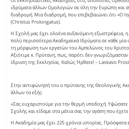
Οι Εκκλησιαστικές Ακαδημίες στις υπόλοιπες Ορθόδοξ
ιδρύματα άλλων Ομολογιών σε όλη την Ευρώπη και αν
διαδρομή. Μια διαδρομή, που επιβεβαιώνει ότι «Ο Ιη
(Christus Prolongatus).
Η Σχολή μας έχει ολοένα αυξανόμενη εξωστρέφεια, η 
πολύ περισσότερα Ακαδημαϊκά Ιδρύματα σε κάθε μία α
τη μόρφωση των εργατών του Αμπελώνος του Χριστού
Αξιότιμε κ. Πρύτανη, πως, παρότι δεν γνωριζόμαστα
ίδρυση της Εκκλησίας. Καλώς Ήρθατε! – Laskavo Pros
Στην αντιφώνησή του ο πρύτανης της Θεολογικής Ακαδ
άλλων τα εξής:
«Σας ευχαριστούμε για την θερμή υποδοχή. Υψώσατε 
Σχολής και είδαμε στα μάτια σας την αγάπη που έχετε
Η Ακαδημία μας έχει 225 χρόνια ιστορίας. Πρόσφατα 