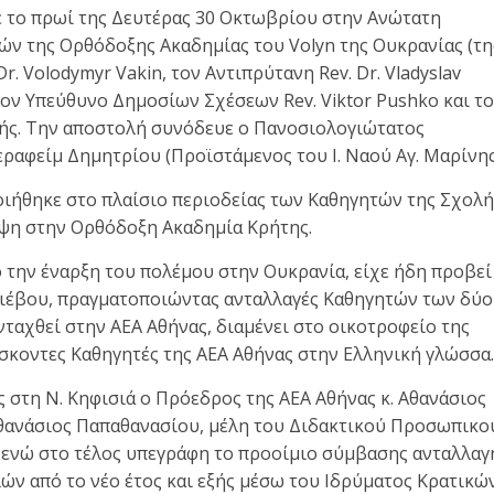
ε το πρωί της Δευτέρας 30 Οκτωβρίου στην Ανώτατη
ών της Ορθόδοξης Ακαδημίας του Volyn της Ουκρανίας (τη
. Volodymyr Vakin, τον Αντιπρύτανη Rev. Dr. Vladyslav
τον Υπεύθυνο Δημοσίων Σχέσεων Rev. Viktor Pushko και τ
ολής. Την αποστολή συνόδευε ο Πανοσιολογιώτατος
ραφείμ Δημητρίου (Προϊστάμενος του Ι. Ναού Αγ. Μαρίνης
οιήθηκε στο πλαίσιο περιοδείας των Καθηγητών της Σχολή
εψη στην Ορθόδοξη Ακαδημία Κρήτης.
 την έναρξη του πολέμου στην Ουκρανία, είχε ήδη προβεί
Κιέβου, πραγματοποιώντας ανταλλαγές Καθηγητών των δύο
νταχθεί στην ΑΕΑ Αθήνας, διαμένει στο οικοτροφείο της
σκοντες Καθηγητές της ΑΕΑ Αθήνας στην Ελληνική γλώσσα.
 στη Ν. Κηφισιά ο Πρόεδρος της ΑΕΑ Αθήνας κ. Αθανάσιος
Αθανάσιος Παπαθανασίου, μέλη του Διδακτικού Προσωπικο
, ενώ στο τέλος υπεγράφη το προοίμιο σύμβασης ανταλλαγ
ν από το νέο έτος και εξής μέσω του Ιδρύματος Κρατικώ