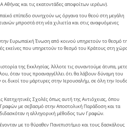
Α Αθήνας και τις εκατοντάδες αποφοίτων ιερέων).
παϊκό επίπεδο συνηχούν ως όργανα του θεού στη μεγάλη
ιανών μπροστά στη νέα χιλιετία και στις αναφυόμενες
ς στην Ευρωπαϊκή Ένωση από κοινού υπηρετούν το θεσμό τ
λές εκείνες που υπηρετούν το θεσμό του Κράτους στη χώρ
ιστορία της Εκκλησίας. Άλλοτε τις συναντούμε άτυπα, μετ
ου, όταν τους προαναγγέλλει ότι θα λάβουν δύναμη του
ν οι δικοί του μάρτυρες στην Ιερουσαλήμ, σε όλη την Ιουδ
ις Κατηχητικές Σχολές όπως αυτή της Αντιόχειας, όπου
ν Γραφών με σεβασμό στην Αποστολική Παράδοση και τα
 διδασκόταν η αλληγορική μέθοδος των Γραφών.
λέγονταν με το θύραθεν Πανεπιστήμιο και τους δασκάλους