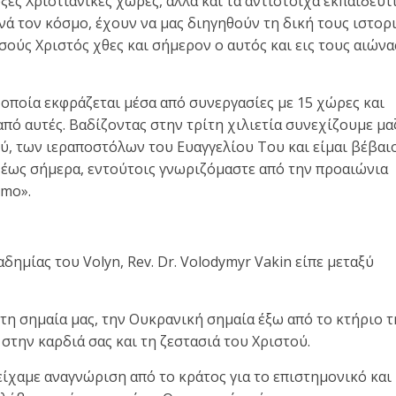
ες Χριστιανικές χώρες, αλλά και τα αντίστοιχα εκπαιδευτ
ά τον κόσμο, έχουν να μας διηγηθούν τη δική τους ιστορ
σούς Χριστός χθες και σήμερον ο αυτός και εις τους αιώνα
οποία εκφράζεται μέσα από συνεργασίες με 15 χώρες και
πό αυτές. Βαδίζοντας στην τρίτη χιλιετία συνεχίζουμε μα
, των ιεραποστόλων του Ευαγγελίου Του και είμαι βέβαι
ν έως σήμερα, εντούτοις γνωριζόμαστε από την προαιώνια
imo».
ημίας του Volyn, Rev. Dr. Volodymyr Vakin είπε μεταξύ
τη σημαία μας, την Ουκρανική σημαία έξω από το κτήριο τ
 στην καρδιά σας και τη ζεστασιά του Χριστού.
είχαμε αναγνώριση από το κράτος για το επιστημονικό και