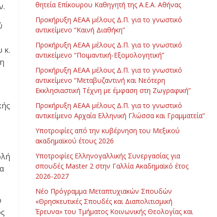
θητεία Επίκουρου Καθηγητή της Α.Ε.Α. Αθήνας
ν.
Προκήρυξη ΑΕΑΑ μέλους Δ.Π. για το γνωστικό
ύ
αντικείμενο “Καινή Διαθήκη”
Προκήρυξη ΑΕΑΑ μέλους Δ.Π. για το γνωστικό
 κ.
αντικείμενο “Ποιμαντική-Εξομολογητική”
ξη
Προκήρυξη ΑΕΑΑ μέλους Δ.Π. για το γνωστικό
αντικείμενο “Μεταβυζαντινή και Νεότερη
Εκκλησιαστική Τέχνη με έμφαση στη Ζωγραφική”
κής
Προκήρυξη ΑΕΑΑ μέλους Δ.Π. για το γνωστικό
αντικείμενο Αρχαία Ελληνική Γλώσσα και Γραμματεία”
Υποτροφίες από την κυβέρνηση του Μεξικού
ακαδημαϊκού έτους 2026
ολή
Υποτροφίες Ελληνογαλλικής Συνεργασίας για
σπουδές Master 2 στην Γαλλία Ακαδημαϊκό έτος
α
2026-2027
Νέο Πρόγραμμα Μεταπτυχιακών Σπουδών
ο
«Θρησκευτικές Σπουδές και Διαπολιτισμική
ός
Έρευνα» του Τμήματος Κοινωνικής Θεολογίας και