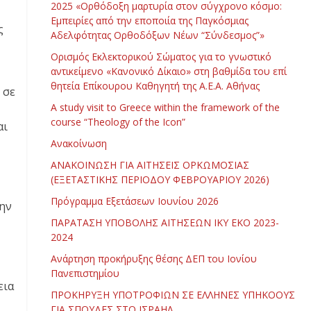
2025 «Ορθόδοξη μαρτυρία στον σύγχρονο κόσμο:
Εμπειρίες από την εποποιία της Παγκόσμιας
ς
Αδελφότητας Ορθοδόξων Νέων “Σύνδεσμος”»
Ορισμός Εκλεκτορικού Σώματος για το γνωστικό
αντικείμενο «Κανονικό Δίκαιο» στη βαθμίδα του επί
θητεία Επίκουρου Καθηγητή της Α.Ε.Α. Αθήνας
 σε
Α study visit to Greece within the framework of the
course “Theology of the Icon”
αι
Ανακοίνωση
ΑΝΑΚΟΙΝΩΣΗ ΓΙΑ ΑΙΤΗΣΕΙΣ ΟΡΚΩΜΟΣΙΑΣ
(ΕΞΕΤΑΣΤΙΚΗΣ ΠΕΡΙΟΔΟΥ ΦΕΒΡΟΥΑΡΙΟΥ 2026)
Πρόγραμμα Εξετάσεων Ιουνίου 2026
την
ΠΑΡΑΤΑΣΗ ΥΠΟΒΟΛΗΣ ΑΙΤΗΣΕΩΝ ΙΚΥ ΕΚΟ 2023-
2024
Ανάρτηση προκήρυξης θέσης ΔΕΠ του Ιονίου
Πανεπιστημίου
εια
ΠΡΟΚΗΡΥΞΗ ΥΠΟΤΡΟΦΙΩΝ ΣΕ ΕΛΛΗΝΕΣ ΥΠΗΚΟΟΥΣ
ΓΙΑ ΣΠΟΥΔΕΣ ΣΤΟ ΙΣΡΑΗΛ