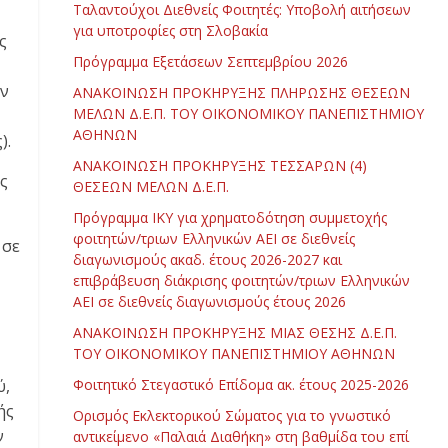
Ταλαντούχοι Διεθνείς Φοιτητές: Υποβολή αιτήσεων
για υποτροφίες στη Σλοβακία
ς
Πρόγραμμα Εξετάσεων Σεπτεμβρίου 2026
ον
ΑΝΑΚΟΙΝΩΣΗ ΠΡΟΚΗΡΥΞΗΣ ΠΛΗΡΩΣΗΣ ΘΕΣΕΩΝ
ΜΕΛΩΝ Δ.Ε.Π. ΤΟΥ ΟΙΚΟΝΟΜΙΚΟΥ ΠΑΝΕΠΙΣΤΗΜΙΟΥ
ΑΘΗΝΩΝ
).
ΑΝΑΚΟΙΝΩΣΗ ΠΡΟΚΗΡΥΞΗΣ ΤΕΣΣΑΡΩΝ (4)
ς
ΘΕΣΕΩΝ ΜΕΛΩΝ Δ.Ε.Π.
Πρόγραμμα ΙΚΥ για χρηματοδότηση συμμετοχής
φοιτητών/τριων Ελληνικών ΑΕΙ σε διεθνείς
 σε
διαγωνισμούς ακαδ. έτους 2026-2027 και
επιβράβευση διάκρισης φοιτητών/τριων Ελληνικών
ΑΕΙ σε διεθνείς διαγωνισμούς έτους 2026
ΑΝΑΚΟΙΝΩΣΗ ΠΡΟΚΗΡΥΞΗΣ ΜΙΑΣ ΘΕΣΗΣ Δ.Ε.Π.
ΤΟΥ ΟΙΚΟΝΟΜΙΚΟΥ ΠΑΝΕΠΙΣΤΗΜΙΟΥ ΑΘΗΝΩΝ
ύ,
Φοιτητικό Στεγαστικό Επίδομα ακ. έτους 2025-2026
ής
Ορισμός Εκλεκτορικού Σώματος για το γνωστικό
ν
αντικείμενο «Παλαιά Διαθήκη» στη βαθμίδα του επί