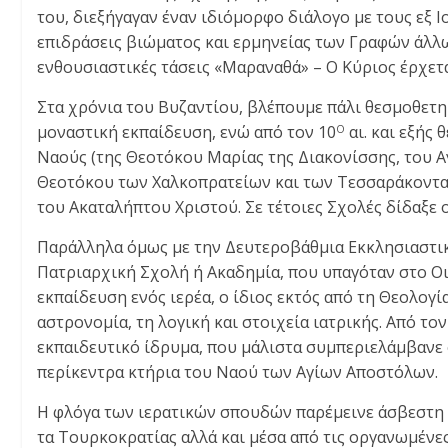
του, διεξήγαγαν έναν ιδιόμορφο διάλογο με τους εξ Ι
επιδράσεις βιώματος και ερμηνείας των Γραφών άλλω
ενθουσιαστικές τάσεις «Μαραναθά» – Ο Κύριος έρχεται
Στα χρόνια του Βυζαντίου, βλέπουμε πάλι θεσμοθετη
μοναστική εκπαίδευση, ενώ από τον 10
αι. και εξής
Ο
Ναούς (της Θεοτόκου Μαρίας της Διακονίσσης, του 
Θεοτόκου των Χαλκοπρατείων και των Τεσσαράκοντα 
του Ακαταλήπτου Χριστού. Σε τέτοιες Σχολές δίδαξε
Παράλληλα όμως με την Δευτεροβάθμια Εκκλησιαστικ
Πατριαρχική Σχολή ή Ακαδημία, που υπαγόταν στο Ο
εκπαίδευση ενός ιερέα, ο ίδιος εκτός από τη Θεολογί
αστρονομία, τη λογική και στοιχεία ιατρικής. Από τον
εκπαιδευτικό ίδρυμα, που μάλιστα συμπεριελάμβανε 
περίκεντρα κτήρια του Ναού των Αγίων Αποστόλων.
Η φλόγα των ιερατικών σπουδών παρέμεινε άσβεστη 
τα Τουρκοκρατίας αλλά και μέσα από τις οργανωμένε