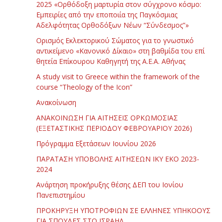
2025 «Ορθόδοξη μαρτυρία στον σύγχρονο κόσμο:
Εμπειρίες από την εποποιία της Παγκόσμιας
Αδελφότητας Ορθοδόξων Νέων “Σύνδεσμος”»
Ορισμός Εκλεκτορικού Σώματος για το γνωστικό
αντικείμενο «Κανονικό Δίκαιο» στη βαθμίδα του επί
θητεία Επίκουρου Καθηγητή της Α.Ε.Α. Αθήνας
Α study visit to Greece within the framework of the
course “Theology of the Icon”
Ανακοίνωση
ΑΝΑΚΟΙΝΩΣΗ ΓΙΑ ΑΙΤΗΣΕΙΣ ΟΡΚΩΜΟΣΙΑΣ
(ΕΞΕΤΑΣΤΙΚΗΣ ΠΕΡΙΟΔΟΥ ΦΕΒΡΟΥΑΡΙΟΥ 2026)
Πρόγραμμα Εξετάσεων Ιουνίου 2026
ΠΑΡΑΤΑΣΗ ΥΠΟΒΟΛΗΣ ΑΙΤΗΣΕΩΝ ΙΚΥ ΕΚΟ 2023-
2024
Ανάρτηση προκήρυξης θέσης ΔΕΠ του Ιονίου
Πανεπιστημίου
ΠΡΟΚΗΡΥΞΗ ΥΠΟΤΡΟΦΙΩΝ ΣΕ ΕΛΛΗΝΕΣ ΥΠΗΚΟΟΥΣ
ΓΙΑ ΣΠΟΥΔΕΣ ΣΤΟ ΙΣΡΑΗΛ