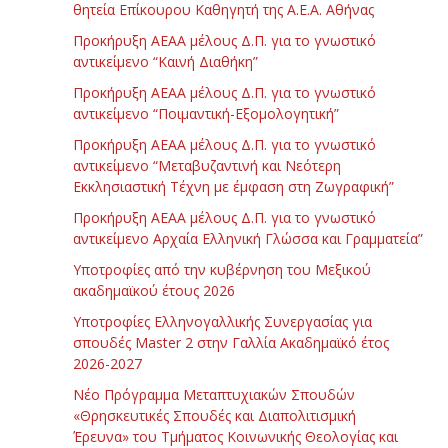
θητεία Επίκουρου Καθηγητή της Α.Ε.Α. Αθήνας
Προκήρυξη ΑΕΑΑ μέλους Δ.Π. για το γνωστικό
αντικείμενο “Καινή Διαθήκη”
Προκήρυξη ΑΕΑΑ μέλους Δ.Π. για το γνωστικό
αντικείμενο “Ποιμαντική-Εξομολογητική”
Προκήρυξη ΑΕΑΑ μέλους Δ.Π. για το γνωστικό
αντικείμενο “Μεταβυζαντινή και Νεότερη
Εκκλησιαστική Τέχνη με έμφαση στη Ζωγραφική”
Προκήρυξη ΑΕΑΑ μέλους Δ.Π. για το γνωστικό
αντικείμενο Αρχαία Ελληνική Γλώσσα και Γραμματεία”
Υποτροφίες από την κυβέρνηση του Μεξικού
ακαδημαϊκού έτους 2026
Υποτροφίες Ελληνογαλλικής Συνεργασίας για
σπουδές Master 2 στην Γαλλία Ακαδημαϊκό έτος
2026-2027
Νέο Πρόγραμμα Μεταπτυχιακών Σπουδών
«Θρησκευτικές Σπουδές και Διαπολιτισμική
Έρευνα» του Τμήματος Κοινωνικής Θεολογίας και