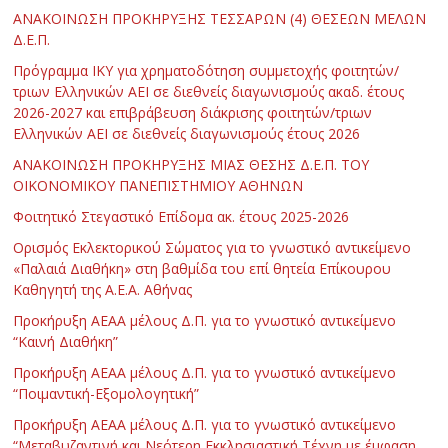
ΑΝΑΚΟΙΝΩΣΗ ΠΡΟΚΗΡΥΞΗΣ ΤΕΣΣΑΡΩΝ (4) ΘΕΣΕΩΝ ΜΕΛΩΝ
Δ.Ε.Π.
Πρόγραμμα ΙΚΥ για χρηματοδότηση συμμετοχής φοιτητών/
τριων Ελληνικών ΑΕΙ σε διεθνείς διαγωνισμούς ακαδ. έτους
2026-2027 και επιβράβευση διάκρισης φοιτητών/τριων
Ελληνικών ΑΕΙ σε διεθνείς διαγωνισμούς έτους 2026
ΑΝΑΚΟΙΝΩΣΗ ΠΡΟΚΗΡΥΞΗΣ ΜΙΑΣ ΘΕΣΗΣ Δ.Ε.Π. ΤΟΥ
ΟΙΚΟΝΟΜΙΚΟΥ ΠΑΝΕΠΙΣΤΗΜΙΟΥ ΑΘΗΝΩΝ
Φοιτητικό Στεγαστικό Επίδομα ακ. έτους 2025-2026
Ορισμός Εκλεκτορικού Σώματος για το γνωστικό αντικείμενο
«Παλαιά Διαθήκη» στη βαθμίδα του επί θητεία Επίκουρου
Καθηγητή της Α.Ε.Α. Αθήνας
Προκήρυξη ΑΕΑΑ μέλους Δ.Π. για το γνωστικό αντικείμενο
“Καινή Διαθήκη”
Προκήρυξη ΑΕΑΑ μέλους Δ.Π. για το γνωστικό αντικείμενο
“Ποιμαντική-Εξομολογητική”
Προκήρυξη ΑΕΑΑ μέλους Δ.Π. για το γνωστικό αντικείμενο
“Μεταβυζαντινή και Νεότερη Εκκλησιαστική Τέχνη με έμφαση