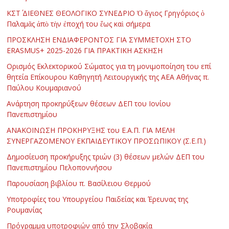
ΚΣΤ΄ ΔΙΕΘΝΕΣ ΘΕΟΛΟΓΙΚΟ ΣΥΝΕΔΡΙΟ Ὁ ἅγιος Γρηγόριος ὁ
Παλαμᾶς ἀπὸ τὴν ἐποχή του ἕως καὶ σήμερα
ΠΡΟΣΚΛΗΣΗ ΕΝΔΙΑΦΕΡΟΝΤΟΣ ΓΙΑ ΣΥΜΜΕΤΟΧΗ ΣΤΟ
ERASMUS+ 2025-2026 ΓΙΑ ΠΡΑΚΤΙΚΗ ΑΣΚΗΣΗ
Ορισμός Εκλεκτορικού Σώματος για τη μονιμοποίηση του επί
θητεία Επίκουρου Καθηγητή Λειτουργικής της ΑΕΑ Αθήνας π.
Παύλου Κουμαριανού
Ανάρτηση προκηρύξεων θέσεων ΔΕΠ του Ιονίου
Πανεπιστημίου
ΑΝΑΚΟΙΝΩΣΗ ΠΡΟΚΗΡΥΞΗΣ του Ε.Α.Π. ΓΙΑ ΜΕΛΗ
ΣΥΝΕΡΓΑΖΟΜΕΝΟΥ ΕΚΠΑΙΔΕΥΤΙΚΟΥ ΠΡΟΣΩΠΙΚΟΥ (Σ.Ε.Π.)
Δημοσίευση προκήρυξης τριών (3) θέσεων μελών ΔΕΠ του
Πανεπιστημίου Πελοποννήσου
Παρουσίαση βιβλίου π. Βασίλειου Θερμού
Υποτροφίες του Υπουργείου Παιδείας και Έρευνας της
Ρουμανίας
Πρόγραμμα υποτροφιών από την Σλοβακία