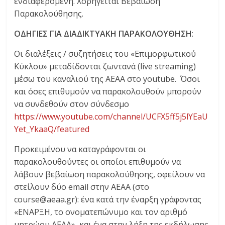
ενδιαφερόμενη. Χορηγείται Βεβαίωση
Παρακολούθησης.
ΟΔΗΓΙΕΣ ΓΙΑ ΔΙΑΔΙΚΤΥΑΚΗ ΠΑΡΑΚΟΛΟΥΘΗΣΗ
:
Οι διαλέξεις / συζητήσεις του «Επιμορφωτικού
Κύκλου» μεταδίδονται ζωντανά (live streaming)
μέσω του καναλιού της ΑΕΑΑ στο youtube. Όσοι
και όσες επιθυμούν να παρακολουθούν μπορούν
να συνδεθούν στον σύνδεσμο
https://www.youtube.com/channel/UCFX5ff5j5lYEaU
Yet_YkaaQ/featured
Προκειμένου να καταγράφονται οι
παρακολουθούντες οι οποίοι επιθυμούν να
λάβουν βεβαίωση παρακολούθησης, οφείλουν να
στείλουν δύο email στην ΑΕΑΑ (στο
course@aeaa.gr): ένα κατά την έναρξη γράφοντας
«ΕΝΑΡΞΗ, το ονοματεπώνυμο και τον αριθμό
μητρώου ΑΕΑΑ», και ένα στην λήξη της εκδήλωσης,