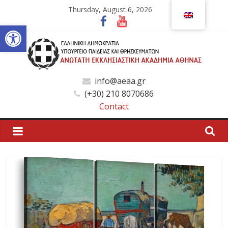
Skip
Thursday, August 6, 2026
to
Open toolbar
content
Ανώτατη
info@aeaa.gr
(+30) 210 8070686
Εκκλησιαστική
Contact
Ακαδημία
Αθηνών
Ανώτατη
Εκκλησιαστική
Ακαδημία
Αθηνών