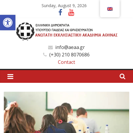
Skip
Sunday, August 9, 2026
to
Open toolbar
content
Ανώτατη
info@aeaa.gr
(+30) 210 8070686
Εκκλησιαστική
Contact
Ακαδημία
Αθηνών
Ανώτατη
Εκκλησιαστική
Ακαδημία
Αθηνών