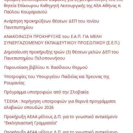
θητεία Επίκουρου Καθηγητή Λειτουργικής της ΑΕΑ Αθήνας π.
Παύλου Κουμαριανού
Ανάρτηση προκηρύξεων θέσεων ΔΕΠ του Ιονίου
Πανεπιστημίου
ΑΝΑΚΟΙΝΩΣΗ ΠΡΟΚΗΡΥΞΗΣ του Ε.Α.Π. ΓΙΑ ΜΕΛΗ
ΣΥΝΕΡΓΑΖΟΜΕΝΟΥ ΕΚΠΑΙΔΕΥΤΙΚΟΥ ΠΡΟΣΩΠΙΚΟΥ (Σ.Ε.Π.)
Δημοσίευση προκήρυξης τριών (3) θέσεων μελών ΔΕΠ του
Πανεπιστημίου Πελοποννήσου
Παρουσίαση βιβλίου π. Βασίλειου Θερμού
Υποτροφίες του Υπουργείου Παιδείας και Έρευνας της
Ρουμανίας
Πρόγραμμα υποτροφιών από την Σλοβακία
ΤΣΕΧΙΑ : Χορήγηση υποτροφιών για θερινά προγράμματα
σλαβικών σπουδών 2026
Προκήρυξη ΑΕΑΑ μέλους Δ.Π. για το γνωστικό αντικείμενο
“Εκκλησιαστική Γραμματεία”
Προκήρυξη ΑΕΑΑ μέλους Δ.Π. για το γνωστικό αντικείμενο