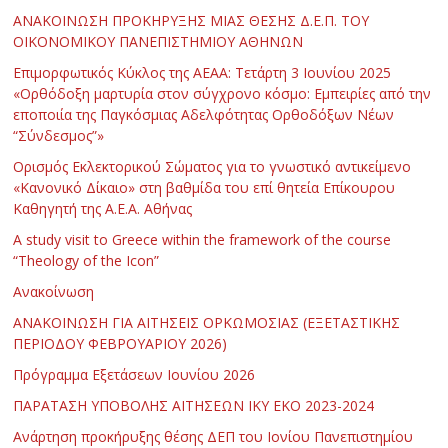
ΑΝΑΚΟΙΝΩΣΗ ΠΡΟΚΗΡΥΞΗΣ ΜΙΑΣ ΘΕΣΗΣ Δ.Ε.Π. ΤΟΥ
ΟΙΚΟΝΟΜΙΚΟΥ ΠΑΝΕΠΙΣΤΗΜΙΟΥ ΑΘΗΝΩΝ
Επιμορφωτικός Κύκλος της ΑΕΑΑ: Τετάρτη 3 Ιουνίου 2025
«Ορθόδοξη μαρτυρία στον σύγχρονο κόσμο: Εμπειρίες από την
εποποιία της Παγκόσμιας Αδελφότητας Ορθοδόξων Νέων
“Σύνδεσμος”»
Ορισμός Εκλεκτορικού Σώματος για το γνωστικό αντικείμενο
«Κανονικό Δίκαιο» στη βαθμίδα του επί θητεία Επίκουρου
Καθηγητή της Α.Ε.Α. Αθήνας
Α study visit to Greece within the framework of the course
“Theology of the Icon”
Ανακοίνωση
ΑΝΑΚΟΙΝΩΣΗ ΓΙΑ ΑΙΤΗΣΕΙΣ ΟΡΚΩΜΟΣΙΑΣ (ΕΞΕΤΑΣΤΙΚΗΣ
ΠΕΡΙΟΔΟΥ ΦΕΒΡΟΥΑΡΙΟΥ 2026)
Πρόγραμμα Εξετάσεων Ιουνίου 2026
ΠΑΡΑΤΑΣΗ ΥΠΟΒΟΛΗΣ ΑΙΤΗΣΕΩΝ ΙΚΥ ΕΚΟ 2023-2024
Ανάρτηση προκήρυξης θέσης ΔΕΠ του Ιονίου Πανεπιστημίου