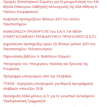
Ορισμός Εκλεκτορικού Σώματος για τη μονιμοποίηση του επί
θητεία Επίκουρου Καθηγητή Λειτουργικής της ΑΕΑ Αθήνας π.
Παύλου Κουμαριανού
Ανάρτηση προκηρύξεων θέσεων ΔΕΠ του Ιονίου
Πανεπιστημίου
ΑΝΑΚΟΙΝΩΣΗ ΠΡΟΚΗΡΥΞΗΣ του Ε.Α.Π. ΓΙΑ ΜΕΛΗ
ΣΥΝΕΡΓΑΖΟΜΕΝΟΥ ΕΚΠΑΙΔΕΥΤΙΚΟΥ ΠΡΟΣΩΠΙΚΟΥ (Σ.Ε.Π.)
Δημοσίευση προκήρυξης τριών (3) θέσεων μελών ΔΕΠ του
Πανεπιστημίου Πελοποννήσου
Παρουσίαση βιβλίου π. Βασίλειου Θερμού
Υποτροφίες του Υπουργείου Παιδείας και Έρευνας της
Ρουμανίας
Πρόγραμμα υποτροφιών από την Σλοβακία
ΤΣΕΧΙΑ : Χορήγηση υποτροφιών για θερινά προγράμματα
σλαβικών σπουδών 2026
Προκήρυξη ΑΕΑΑ μέλους Δ.Π. για το γνωστικό αντικείμενο
“Εκκλησιαστική Γραμματεία”