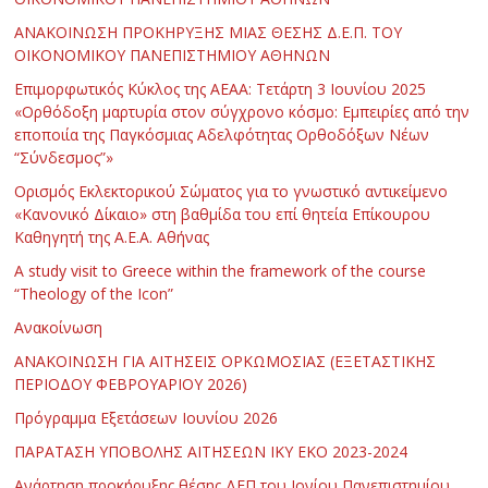
ΑΝΑΚΟΙΝΩΣΗ ΠΡΟΚΗΡΥΞΗΣ ΜΙΑΣ ΘΕΣΗΣ Δ.Ε.Π. ΤΟΥ
ΟΙΚΟΝΟΜΙΚΟΥ ΠΑΝΕΠΙΣΤΗΜΙΟΥ ΑΘΗΝΩΝ
Επιμορφωτικός Κύκλος της ΑΕΑΑ: Τετάρτη 3 Ιουνίου 2025
«Ορθόδοξη μαρτυρία στον σύγχρονο κόσμο: Εμπειρίες από την
εποποιία της Παγκόσμιας Αδελφότητας Ορθοδόξων Νέων
“Σύνδεσμος”»
Ορισμός Εκλεκτορικού Σώματος για το γνωστικό αντικείμενο
«Κανονικό Δίκαιο» στη βαθμίδα του επί θητεία Επίκουρου
Καθηγητή της Α.Ε.Α. Αθήνας
Α study visit to Greece within the framework of the course
“Theology of the Icon”
Ανακοίνωση
ΑΝΑΚΟΙΝΩΣΗ ΓΙΑ ΑΙΤΗΣΕΙΣ ΟΡΚΩΜΟΣΙΑΣ (ΕΞΕΤΑΣΤΙΚΗΣ
ΠΕΡΙΟΔΟΥ ΦΕΒΡΟΥΑΡΙΟΥ 2026)
Πρόγραμμα Εξετάσεων Ιουνίου 2026
ΠΑΡΑΤΑΣΗ ΥΠΟΒΟΛΗΣ ΑΙΤΗΣΕΩΝ ΙΚΥ ΕΚΟ 2023-2024
Ανάρτηση προκήρυξης θέσης ΔΕΠ του Ιονίου Πανεπιστημίου