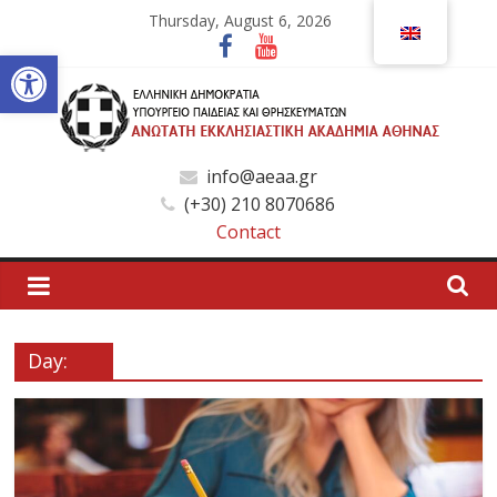
Skip
Thursday, August 6, 2026
to
Open toolbar
content
Ανώτατη
info@aeaa.gr
(+30) 210 8070686
Εκκλησιαστική
Contact
Ακαδημία
Αθηνών
Day:
Ανώτατη
Εκκλησιαστική
Ακαδημία
Αθηνών