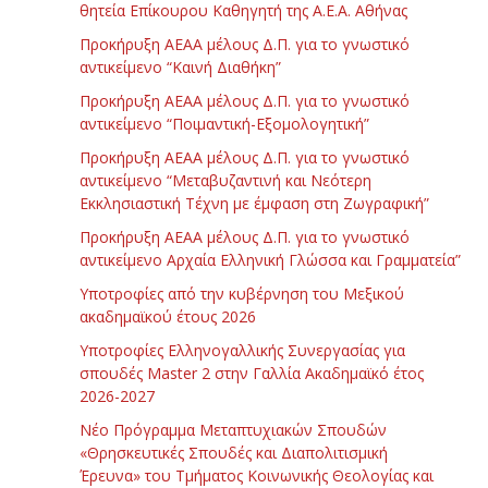
θητεία Επίκουρου Καθηγητή της Α.Ε.Α. Αθήνας
Προκήρυξη ΑΕΑΑ μέλους Δ.Π. για το γνωστικό
αντικείμενο “Καινή Διαθήκη”
Προκήρυξη ΑΕΑΑ μέλους Δ.Π. για το γνωστικό
αντικείμενο “Ποιμαντική-Εξομολογητική”
Προκήρυξη ΑΕΑΑ μέλους Δ.Π. για το γνωστικό
αντικείμενο “Μεταβυζαντινή και Νεότερη
Εκκλησιαστική Τέχνη με έμφαση στη Ζωγραφική”
Προκήρυξη ΑΕΑΑ μέλους Δ.Π. για το γνωστικό
αντικείμενο Αρχαία Ελληνική Γλώσσα και Γραμματεία”
Υποτροφίες από την κυβέρνηση του Μεξικού
ακαδημαϊκού έτους 2026
Υποτροφίες Ελληνογαλλικής Συνεργασίας για
σπουδές Master 2 στην Γαλλία Ακαδημαϊκό έτος
2026-2027
Νέο Πρόγραμμα Μεταπτυχιακών Σπουδών
«Θρησκευτικές Σπουδές και Διαπολιτισμική
Έρευνα» του Τμήματος Κοινωνικής Θεολογίας και