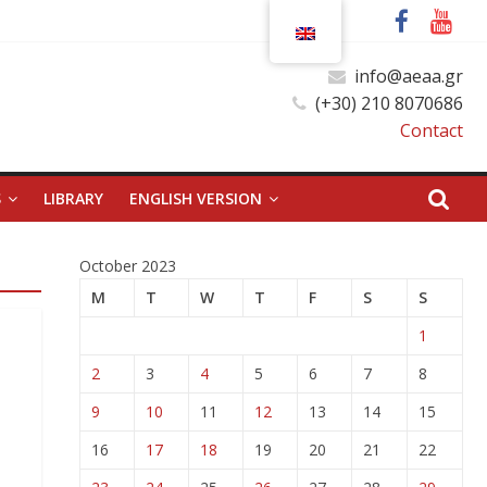
info@aeaa.gr
(+30) 210 8070686
Contact
S
LIBRARY
ENGLISH VERSION
October 2023
M
T
W
T
F
S
S
1
2
3
4
5
6
7
8
9
10
11
12
13
14
15
16
17
18
19
20
21
22