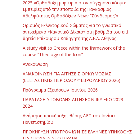
2025 «Ορθόδοξη μαρτυρία στον σύγχρονο κόσμο:
Εμπειρίες από την εποποιία της Παγκόσμιας
Αδελφότητας Ορθοδόξων Νέων “Σύνδεσμος”»
Ορισμός Εκλεκτορικού Σώματος για το γνωστικό
αντικείμενο «Κανονικό Δίκαιο» στη βαθμίδα του επί
θητεία Επίκουρου Καθηγητή της Α.Ε.Α. Αθήνας
Α study visit to Greece within the framework of the
course “Theology of the Icon”
Ανακοίνωση
ΑΝΑΚΟΙΝΩΣΗ ΓΙΑ ΑΙΤΗΣΕΙΣ ΟΡΚΩΜΟΣΙΑΣ
(ΕΞΕΤΑΣΤΙΚΗΣ ΠΕΡΙΟΔΟΥ ΦΕΒΡΟΥΑΡΙΟΥ 2026)
Πρόγραμμα Εξετάσεων Ιουνίου 2026
ΠΑΡΑΤΑΣΗ ΥΠΟΒΟΛΗΣ ΑΙΤΗΣΕΩΝ ΙΚΥ ΕΚΟ 2023-
2024
Ανάρτηση προκήρυξης θέσης ΔΕΠ του Ιονίου
Πανεπιστημίου
ΠΡΟΚΗΡΥΞΗ ΥΠΟΤΡΟΦΙΩΝ ΣΕ ΕΛΛΗΝΕΣ ΥΠΗΚΟΟΥΣ
ΓΙΑ ΣΠΟΥΔΕΣ ΣΤΟ ΙΣΡΑΗΛ