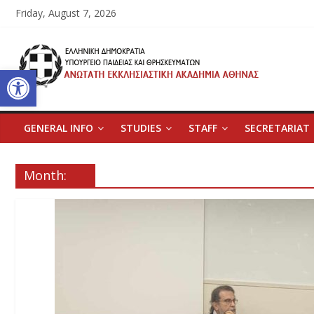
Skip
Friday, August 7, 2026
to
content
Ανώτατη
Open toolbar
Εκκλησιαστική
Ακαδημία
GENERAL INFO
STUDIES
STAFF
SECRETARIAT
Αθηνών
Month:
Ανώτατη
Εκκλησιαστική
Ακαδημία
Αθηνών