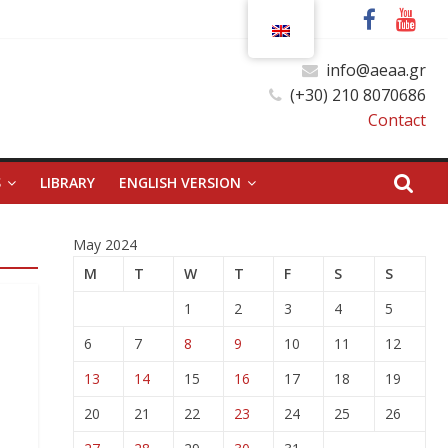
info@aeaa.gr
(+30) 210 8070686
Contact
S
LIBRARY
ENGLISH VERSION
May 2024
M
T
W
T
F
S
S
1
2
3
4
5
6
7
8
9
10
11
12
13
14
15
16
17
18
19
20
21
22
23
24
25
26