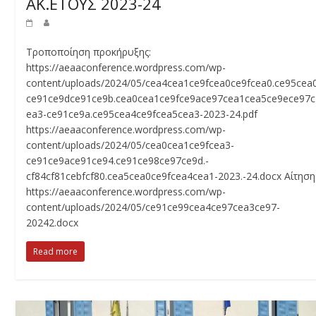
ΑΚ.ΕΤΟΥΣ 2023-24
Τροποποίηση προκήρυξης:
https://aeaaconference.wordpress.com/wp-
content/uploads/2024/05/cea4cea1ce9fcea0ce9fcea0.ce95cea
ce91ce9dce91ce9b.cea0cea1ce9fce9ace97cea1cea5ce9ece97c
ea3-ce91ce9a.ce95cea4ce9fcea5cea3-2023-24.pdf
https://aeaaconference.wordpress.com/wp-
content/uploads/2024/05/cea0cea1ce9fcea3-
ce91ce9ace91ce94.ce91ce98ce97ce9d.-
cf84cf81cebfcf80.cea5cea0ce9fcea4cea1-2023.-24.docx Αίτηση
https://aeaaconference.wordpress.com/wp-
content/uploads/2024/05/ce91ce99cea4ce97cea3ce97-
20242.docx
Read more