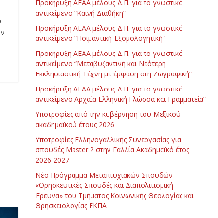
Προκήρυξη ΑΕΑΑ μέλους Δ.Π. για το γνωστικό
αντικείμενο “Καινή Διαθήκη”
υ
Προκήρυξη ΑΕΑΑ μέλους Δ.Π. για το γνωστικό
ον
αντικείμενο “Ποιμαντική-Εξομολογητική”
Προκήρυξη ΑΕΑΑ μέλους Δ.Π. για το γνωστικό
αντικείμενο “Μεταβυζαντινή και Νεότερη
Εκκλησιαστική Τέχνη με έμφαση στη Ζωγραφική”
Προκήρυξη ΑΕΑΑ μέλους Δ.Π. για το γνωστικό
αντικείμενο Αρχαία Ελληνική Γλώσσα και Γραμματεία”
Υποτροφίες από την κυβέρνηση του Μεξικού
ακαδημαϊκού έτους 2026
Υποτροφίες Ελληνογαλλικής Συνεργασίας για
σπουδές Master 2 στην Γαλλία Ακαδημαϊκό έτος
2026-2027
Νέο Πρόγραμμα Μεταπτυχιακών Σπουδών
«Θρησκευτικές Σπουδές και Διαπολιτισμική
Έρευνα» του Τμήματος Κοινωνικής Θεολογίας και
Θρησκειολογίας ΕΚΠΑ