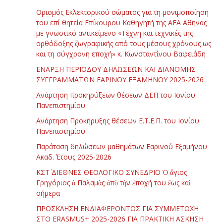
Ορισμός Εκλεκτορικού σώματος για τη μονιμοποίηση
του επί θητεία Επίκουρου Καθηγητή της ΑΕΑ Αθήνας
με γνωστικό αντικείμενο «Τέχνη και τεχνικές της
ορθόδοξης ζωγραφικής από τους μέσους χρόνους ως
και τη σύγχρονη εποχή» κ. Κωνσταντίνου Βαφειάδη
ΕΝΑΡΞΗ ΠΕΡΙΟΔΟΥ ΔΗΛΩΣΕΩΝ ΚΑΙ ΔΙΑΝΟΜΗΣ
ΣΥΓΓΡΑΜΜΑΤΩΝ ΕΑΡΙΝΟΥ ΕΞΑΜΗΝΟΥ 2025-2026
Ανάρτηση προκηρύξεων θέσεων ΔΕΠ του Ιονίου
Πανεπιστημίου
Ανάρτηση Προκήρυξης θέσεων Ε.Τ.Ε.Π. του Ιονίου
Πανεπιστημίου
Παράταση δηλώσεων μαθημάτων Εαρινού Εξαμήνου
Ακαδ. Έτους 2025-2026
ΚΣΤ΄ ΔΙΕΘΝΕΣ ΘΕΟΛΟΓΙΚΟ ΣΥΝΕΔΡΙΟ Ὁ ἅγιος
Γρηγόριος ὁ Παλαμᾶς ἀπὸ τὴν ἐποχή του ἕως καὶ
σήμερα
ΠΡΟΣΚΛΗΣΗ ΕΝΔΙΑΦΕΡΟΝΤΟΣ ΓΙΑ ΣΥΜΜΕΤΟΧΗ
ΣΤΟ ERASMUS+ 2025-2026 ΓΙΑ ΠΡΑΚΤΙΚΗ ΑΣΚΗΣΗ