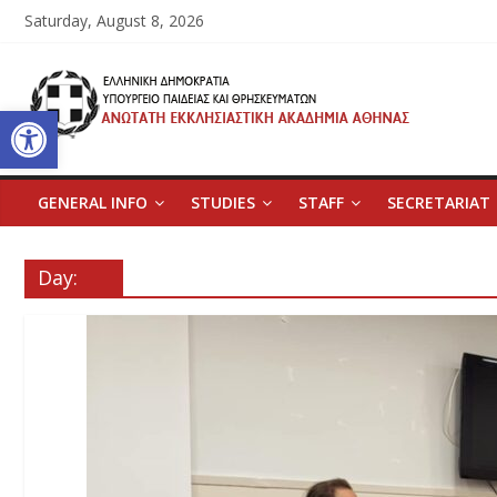
Skip
Saturday, August 8, 2026
to
content
Ανώτατη
Open toolbar
Εκκλησιαστική
Ακαδημία
GENERAL INFO
STUDIES
STAFF
SECRETARIAT
Αθηνών
Day:
Ανώτατη
Εκκλησιαστική
Ακαδημία
Αθηνών