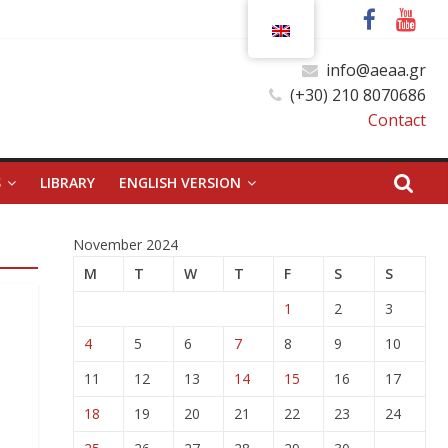
info@aeaa.gr
(+30) 210 8070686
Contact
S
LIBRARY
ENGLISH VERSION
November 2024
M
T
W
T
F
S
S
1
2
3
4
5
6
7
8
9
10
11
12
13
14
15
16
17
18
19
20
21
22
23
24