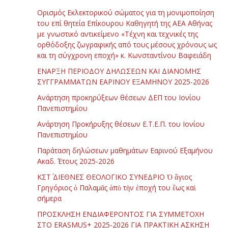
Ορισμός Εκλεκτορικού σώματος για τη μονιμοποίηση
του επί θητεία Επίκουρου Καθηγητή της ΑΕΑ Αθήνας
με γνωστικό αντικείμενο «Τέχνη και τεχνικές της
ορθόδοξης ζωγραφικής από τους μέσους χρόνους ως
και τη σύγχρονη εποχή» κ. Κωνσταντίνου Βαφειάδη
ΕΝΑΡΞΗ ΠΕΡΙΟΔΟΥ ΔΗΛΩΣΕΩΝ ΚΑΙ ΔΙΑΝΟΜΗΣ
ΣΥΓΓΡΑΜΜΑΤΩΝ ΕΑΡΙΝΟΥ ΕΞΑΜΗΝΟΥ 2025-2026
Ανάρτηση προκηρύξεων θέσεων ΔΕΠ του Ιονίου
Πανεπιστημίου
Ανάρτηση Προκήρυξης θέσεων Ε.Τ.Ε.Π. του Ιονίου
Πανεπιστημίου
Παράταση δηλώσεων μαθημάτων Εαρινού Εξαμήνου
Ακαδ. Έτους 2025-2026
ΚΣΤ΄ ΔΙΕΘΝΕΣ ΘΕΟΛΟΓΙΚΟ ΣΥΝΕΔΡΙΟ Ὁ ἅγιος
Γρηγόριος ὁ Παλαμᾶς ἀπὸ τὴν ἐποχή του ἕως καὶ
σήμερα
ΠΡΟΣΚΛΗΣΗ ΕΝΔΙΑΦΕΡΟΝΤΟΣ ΓΙΑ ΣΥΜΜΕΤΟΧΗ
ΣΤΟ ERASMUS+ 2025-2026 ΓΙΑ ΠΡΑΚΤΙΚΗ ΑΣΚΗΣΗ