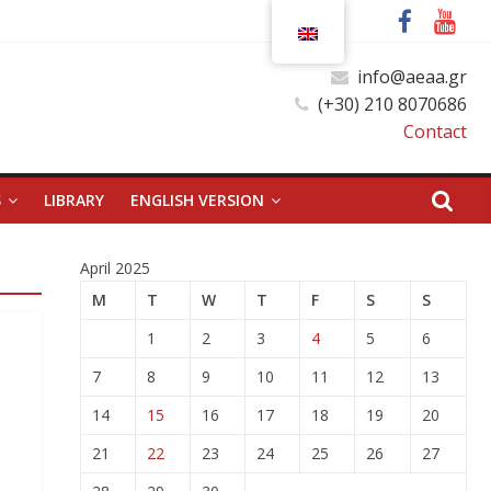
info@aeaa.gr
(+30) 210 8070686
Contact
S
LIBRARY
ENGLISH VERSION
April 2025
M
T
W
T
F
S
S
1
2
3
4
5
6
7
8
9
10
11
12
13
14
15
16
17
18
19
20
21
22
23
24
25
26
27