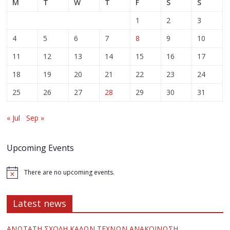
M
T
W
T
F
S
S
1
2
3
4
5
6
7
8
9
10
11
12
13
14
15
16
17
18
19
20
21
22
23
24
25
26
27
28
29
30
31
« Jul
Sep »
Upcoming Events
There are no upcoming events.
Latest news
ΑΝΩΤΑΤΗ ΣΧΟΛΗ ΚΑΛΩΝ ΤΕΧΝΩΝ ΑΝΑΚΟΙΝΩΣΗ