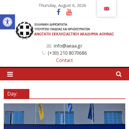
Skip
Thursday, August 6, 2026
to
Open toolbar
content
Ανώτατη
info@aeaa.gr
(+30) 210 8070686
Εκκλησιαστική
Contact
Ακαδημία
Αθηνών
Day:
Ανώτατη
Εκκλησιαστική
Ακαδημία
Αθηνών