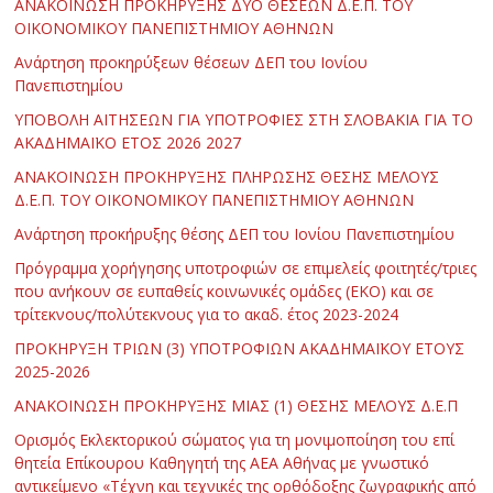
ΑΝΑΚΟΙΝΩΣΗ ΠΡΟΚΗΡΥΞΗΣ ΔΥΟ ΘΕΣΕΩΝ Δ.Ε.Π. ΤΟΥ
ΟΙΚΟΝΟΜΙΚΟΥ ΠΑΝΕΠΙΣΤΗΜΙΟΥ ΑΘΗΝΩΝ
Ανάρτηση προκηρύξεων θέσεων ΔΕΠ του Ιονίου
Πανεπιστημίου
ΥΠΟΒΟΛΗ ΑΙΤΗΣΕΩΝ ΓΙΑ ΥΠΟΤΡΟΦΙΕΣ ΣΤΗ ΣΛΟΒΑΚΙΑ ΓΙΑ ΤΟ
ΑΚΑΔΗΜΑΪΚΟ ΕΤΟΣ 2026 2027
ΑΝΑΚΟΙΝΩΣΗ ΠΡΟΚΗΡΥΞΗΣ ΠΛΗΡΩΣΗΣ ΘΕΣΗΣ ΜΕΛΟΥΣ
Δ.Ε.Π. ΤΟΥ ΟΙΚΟΝΟΜΙΚΟΥ ΠΑΝΕΠΙΣΤΗΜΙΟΥ ΑΘΗΝΩΝ
Ανάρτηση προκήρυξης θέσης ΔΕΠ του Ιονίου Πανεπιστημίου
Πρόγραμμα χορήγησης υποτροφιών σε επιμελείς φοιτητές/τριες
που ανήκουν σε ευπαθείς κοινωνικές ομάδες (ΕΚΟ) και σε
τρίτεκνους/πολύτεκνους για το ακαδ. έτος 2023-2024
ΠΡΟΚΗΡΥΞΗ ΤΡΙΩΝ (3) ΥΠΟΤΡΟΦΙΩΝ ΑΚΑΔΗΜΑΪΚΟΥ ΕΤΟΥΣ
2025-2026
ΑΝΑΚΟΙΝΩΣΗ ΠΡΟΚΗΡΥΞΗΣ ΜΙΑΣ (1) ΘΕΣΗΣ ΜΕΛΟΥΣ Δ.Ε.Π
Ορισμός Εκλεκτορικού σώματος για τη μονιμοποίηση του επί
θητεία Επίκουρου Καθηγητή της ΑΕΑ Αθήνας με γνωστικό
αντικείμενο «Τέχνη και τεχνικές της ορθόδοξης ζωγραφικής από